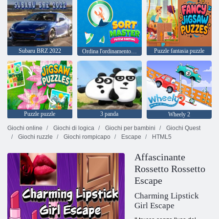
Subaru BRZ 2022
Puzzle fantasia puzzle
Ordina l'ordinamento del puzzle master
Puzzle puzzle
3 panda
Wheely 2
Giochi online
Giochi di logica
Giochi per bambini
Giochi Quest
Giochi ruzzle
Giochi rompicapo
Escape
HTML5
Affascinante
Rossetto Rossetto
Escape
Charming Lipstick
Girl Escape