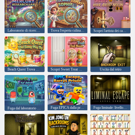
Laboratorio di ricerca sul mercurio
Trova l'esperta culinaria Sophie
Scopri l'artista dei capelli Nolan
Beach Quest Trova Sunny Play Toy
Scopri Sweet Treat Chef Mason
Uscita dal retro
Fuga EPICA dalla prigione di Barrys
Fuga liminale: livello zero
Fuga dal laboratorio biologico alieno