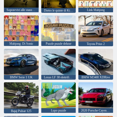
Sopravvivi alle stanze dietro le quinte
Link Mahjong
Dietro le quinte di Kim Jong Un
Mahjong: Di Sonic
Puzzle puzzle deluxe
Toyota Prius 2
BMW Serie 1 UK
Lexus LF 30 elettrificato
BMW M340I XDRive
Lupo puzzle
2020 Porsche Cayenne GTS
Bajaj Pulsar 125