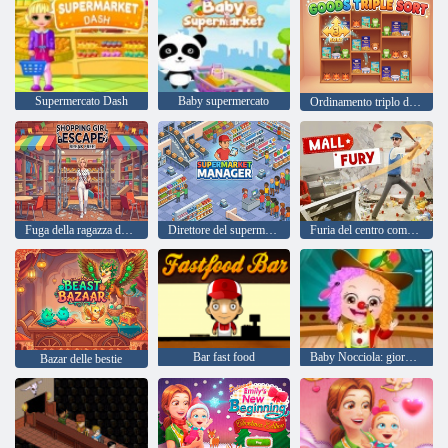
Supermercato Dash
Baby supermercato
Ordinamento triplo delle merci
Fuga della ragazza dello shopping
Direttore del supermercato
Furia del centro commerciale
Bar fast food
Baby Nocciola: giornata annuale della scuola
Bazar delle bestie