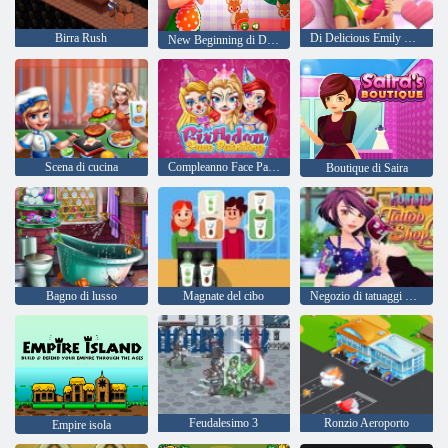
Birra Rush
Di Delicious Emily New Beginning Edizione di San Valentino
New Beginning di Delicious Emily Christmas Edition
Scena di cucina
Compleanno Face Painting
Boutique di Saira
Bagno di lusso
Magnate del cibo
Negozio di tatuaggi divertente
Feudalesimo 3
Ronzio Aeroporto
Empire isola