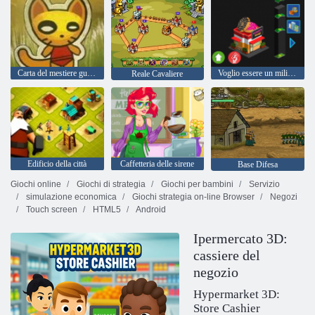
Carta del mestiere guerre
Voglio essere un miliardario 2
Reale Cavaliere
Edificio della città
Caffetteria delle sirene
Base Difesa
Giochi online
Giochi di strategia
Giochi per bambini
Servizio
simulazione economica
Giochi strategia on-line Browser
Negozi
Touch screen
HTML5
Android
Ipermercato 3D:
cassiere del
negozio
Hypermarket 3D:
Store Cashier