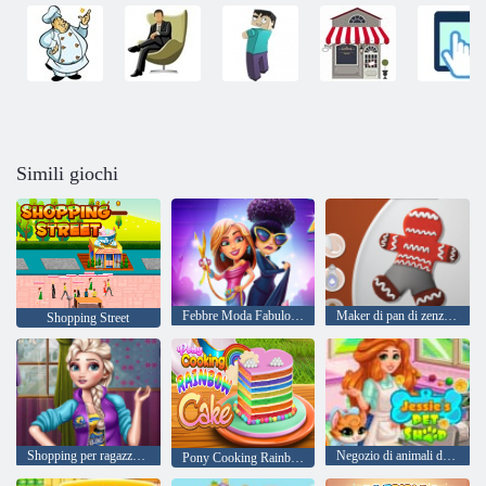
Simili giochi
Febbre Moda Fabulous di Angela
Maker di pan di zenzero
Shopping Street
Shopping per ragazze ricche
Negozio di animali di Jessie
Pony Cooking Rainbow Cake