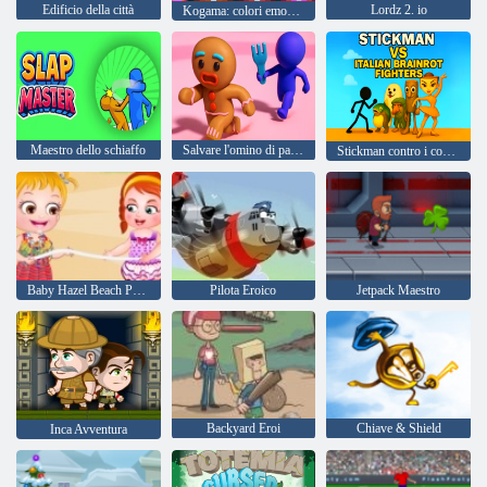
Edificio della città
Lordz 2. io
Kogama: colori emozionali
Maestro dello schiaffo
Salvare l'omino di pan di zenzero
Stickman contro i combattenti italiani Brainrot
Baby Hazel Beach Party
Pilota Eroico
Jetpack Maestro
Backyard Eroi
Chiave & Shield
Inca Avventura