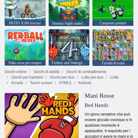
MOTO X3M inverno
Campione portiere
Totemia: biglie maledette
Palla rossa per sempre
Fireboy and Watergirl 4: Tempio di Cristallo
Farfalla Kyodai
Giochi online
Giochi di abilità
Giochi di combattimento
Giochi per bambini
Giochi per due
Lotta per due
Lotta
Arcade
Touch screen
HTML5
Android
Mani Rosse
Red Hands
Un gioco semplice che può
essere giocato ovunque e in
qualsiasi momento è
applaudire. Il requisito per i
giocatori è avere le mani e in