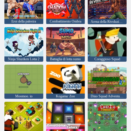
Eroi della palestra
Combattimento Ombra
Arena della Rivoluzione Wrestling
Ninja Shuriken Lotta 2
Battaglia di lotta sumo
Coraggioso Squad
Moomoo. io
Kogama: Zoo
Dino Squad Adventure 2