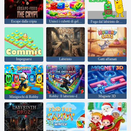
Escape dalla cripta
Unisci i cubetti di gelatina
Fuga dal labirinto degli animali domestici
Impegnarsi
Labirinto
Gatti affamati
Robby: Il labirinto della velocità
Magnete 3D
Minigiochi di Robby