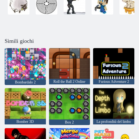
Simili giochi
Roll the Ball 2 Online
Furious Adventure 2
Bombardalo 2
Bomber 3D
La profondità del limbo
Box 2