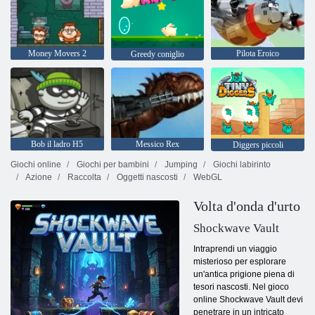
Money Movers 2
Pilota Eroico
Greedy coniglio
Bob il ladro H5
Messico Rex
Diggers piccoli
Giochi online
Giochi per bambini
Jumping
Giochi labirinto
Azione
Raccolta
Oggetti nascosti
WebGL
Volta d'onda d'urto
Shockwave Vault
Intraprendi un viaggio
misterioso per esplorare
un'antica prigione piena di
tesori nascosti. Nel gioco
online Shockwave Vault devi
penetrare in un intricato