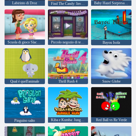
Labirinto di Droz
Baby Hazel Sorpresa di Natale
Find The Candy: Inverno
Scuola di gioco Slacking
Piccolo negozio di tesori
Bayou Isola
Qual è quell'animale
Thrill Rush 4
Snow Globe
Kiba e Kumba: Jungle Run
Red Ball vs Re Verde
Pinguino salto