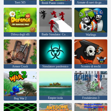
Torri 505
Armate di navi da guerra
Ibridi Piante contro Zombie
Difesa degli elfi
Battle Simulator: Counter Stickman
Warlings
Armor Crush
Simulatore pandemico
Scontro di teschi
Empire isola
Feudalesimo 3
Bug War 2