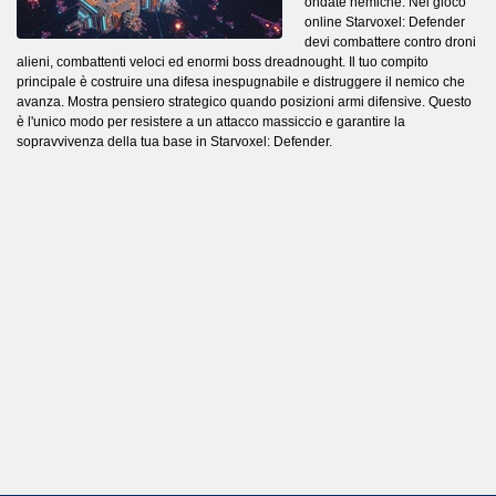
ondate nemiche. Nel gioco
online Starvoxel: Defender
devi combattere contro droni
alieni, combattenti veloci ed enormi boss dreadnought. Il tuo compito
principale è costruire una difesa inespugnabile e distruggere il nemico che
avanza. Mostra pensiero strategico quando posizioni armi difensive. Questo
è l'unico modo per resistere a un attacco massiccio e garantire la
sopravvivenza della tua base in Starvoxel: Defender.