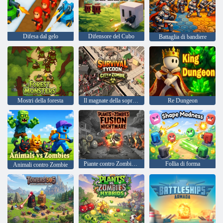
Difesa dal gelo
Difensore del Cubo
Battaglia di bandiere
Mostri della foresta
Il magnate della sopravvivenza Città degli zombi
Re Dungeon
Piante contro Zombies Fusion Incubo
Follia di forma
Animali contro Zombie