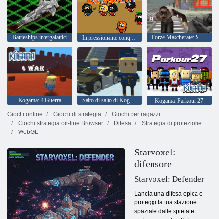
Battleships intergalattici
Forze Mascherate: Sopravvivenza Zombie
Impressionante conquista
Kogama: 4 Guerra
Salto di salto di Kogama!!
Kogama: Parkour 27
Giochi online
Giochi di strategia
Giochi per ragazzi
Giochi strategia on-line Browser
Difesa
Strategia di protezione
WebGL
Starvoxel:
difensore
Starvoxel: Defender
Lancia una difesa epica e
proteggi la tua stazione
spaziale dalle spietate