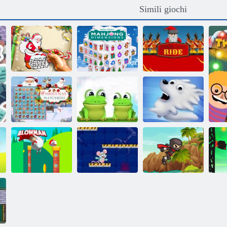
Simili giochi
Dimensioni
Babbo Natale da
Mahjong di
colorare
vacanza
Giro di Natale
Abbinamento di
Natale
Leap Frog
Snow Globe
Pompino
Scacchi Lab
Ninja Run 2