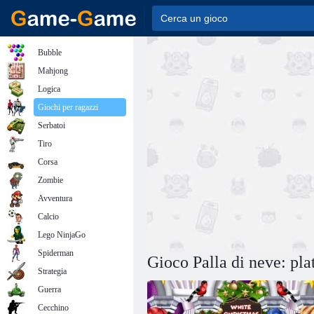
Bubble
Mahjong
Logica
Giochi per ragazzi
Serbatoi
Tiro
Corsa
Zombie
Avventura
Calcio
Lego NinjaGo
Spiderman
Gioco Palla di neve: pl
Strategia
Guerra
Cecchino