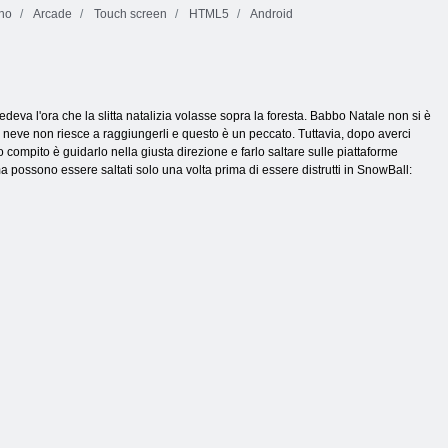
no
Arcade
Touch screen
HTML5
Android
va l'ora che la slitta natalizia volasse sopra la foresta. Babbo Natale non si è
di neve non riesce a raggiungerli e questo è un peccato. Tuttavia, dopo averci
tuo compito è guidarlo nella giusta direzione e farlo saltare sulle piattaforme
ma possono essere saltati solo una volta prima di essere distrutti in SnowBall: