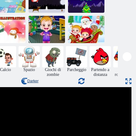
Il volo di Babbo
Bel natale
Natale
Albero a gravità
Baby Hazel
Baby Hazel
lustrazione di
Capodanno
Sorpresa di
Natale
Bash
Natale
Calcio
Spazio
Giochi di
Parcheggio
Partendo a
Giochi
zombie
distanza
rompicapo
Darker