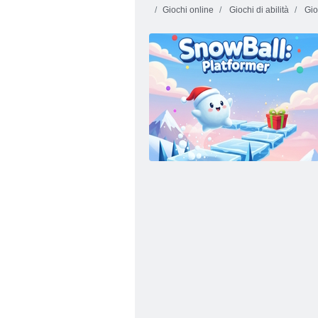
Giochi online
Giochi di abilità
Gio
Money Movers
Vex 3
2