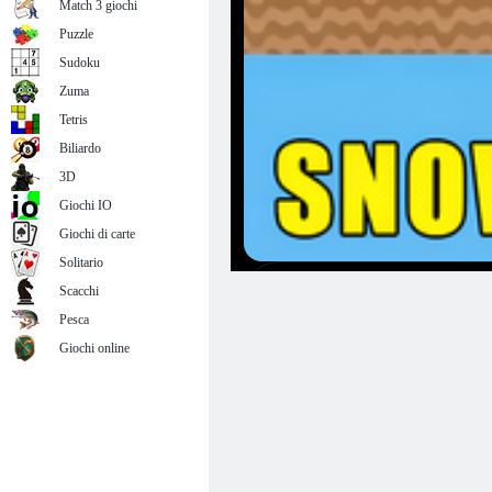
Match 3 giochi
Puzzle
Sudoku
Zuma
Tetris
Biliardo
3D
Giochi IO
Giochi di carte
Solitario
Scacchi
Pesca
Giochi online