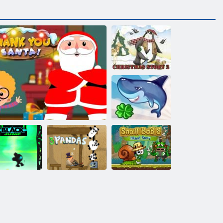
Storia di Natale
2
Shark Volare
Snail Bob 8:
Salta il nero
Grazie Babbo
3 panda
Island Story