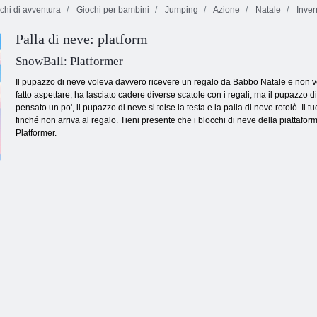
chi di avventura
Giochi per bambini
Jumping
Azione
Natale
Inver
Palla di neve: platform
SnowBall: Platformer
Il pupazzo di neve voleva davvero ricevere un regalo da Babbo Natale e non vede
fatto aspettare, ha lasciato cadere diverse scatole con i regali, ma il pupazzo 
pensato un po', il pupazzo di neve si tolse la testa e la palla di neve rotolò. Il 
finché non arriva al regalo. Tieni presente che i blocchi di neve della piattafor
Platformer.