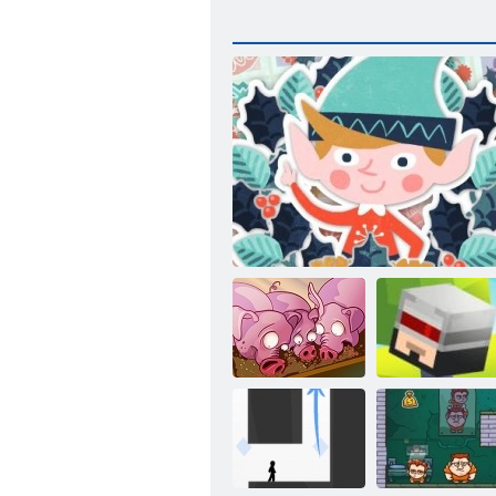
Run, Maiale,
Run
12 giorni di Natale
Salta e rimbalzo