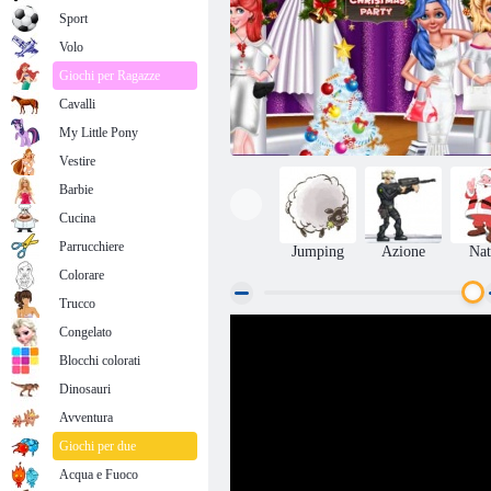
Sport
Volo
Giochi per Ragazze
Cavalli
My Little Pony
Vestire
Barbie
Cucina
Parrucchiere
Jumping
Azione
Nat
Colorare
Trucco
Congelato
Festa di Natale bianca
Blocchi colorati
Dinosauri
Avventura
Giochi per due
Acqua e Fuoco