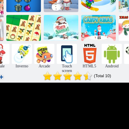
Puzzle di
Eroe dello
Capodanno
Puzzle invernale
snowboard
Piastrelle di
Corri Babbo
Il
Krisrisas
Natale
Babbo Natale
ale
Inverno
Arcade
Touch
HTML5
Android
screen
(Total 10)