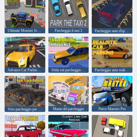
Ultimate Monster Jeep parcheggio gioco
Parcheggia il taxi 2
Parcheggio auto d'epoca
Advance Car Parking Gioco 3D
Sfida sul parcheggio dei taxi
Parcheggio auto realistico
Mania del parcheggio
Parco Maestro Pro
Vero parcheggio per camion