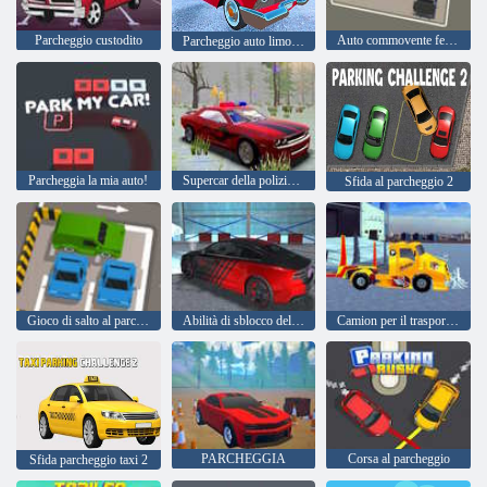
Parcheggio custodito
Auto commovente felice
Parcheggio auto limousine classico
Parcheggia la mia auto!
Supercar della polizia che parcheggia la mania
Sfida al parcheggio 2
Gioco di salto al parcheggio
Abilità di sblocco delle supercar di parcheggio
Camion per il trasporto di auto pazzesche
PARCHEGGIA
Corsa al parcheggio
Sfida parcheggio taxi 2