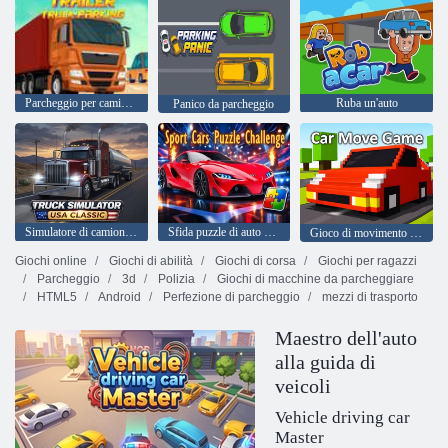
Parcheggio per camion con rimorchio
Ruba un'auto
Panico da parcheggio
Simulatore di camion USA: classico
Sfida puzzle di auto sportive
Gioco di movimento dell'auto
Giochi online
Giochi di abilità
Giochi di corsa
Giochi per ragazzi
Parcheggio
3d
Polizia
Giochi di macchine da parcheggiare
HTML5
Android
Perfezione di parcheggio
mezzi di trasporto
Maestro dell'auto
alla guida di
veicoli
Vehicle driving car
Master