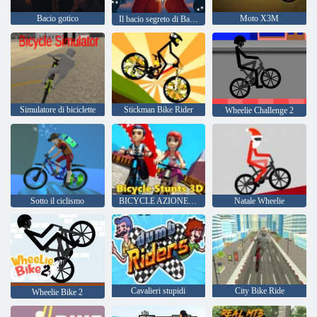
Bacio gotico
Moto X3M
Il bacio segreto di Babbo Natale
Simulatore di biciclette
Stickman Bike Rider
Wheelie Challenge 2
Sotto il ciclismo
BICYCLE AZIONE 3D
Natale Wheelie
Cavalieri stupidi
City Bike Ride
Wheelie Bike 2