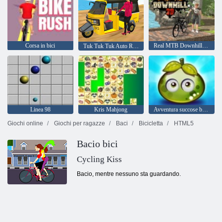
Corsa in bici
Real MTB Downhill 3D
Tuk Tuk Tuk Auto Rickshaw 2020
Linea 98
Kris Mahjong
Avventura succose bacche
Giochi online
Giochi per ragazze
Baci
Bicicletta
HTML5
Bacio bici
Cycling Kiss
Bacio, mentre nessuno sta guardando.