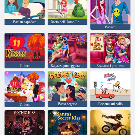
Baci in ospedale
Bacio dell'Uomo Ragno
Baciami
11 baci
Ragazza punteggiata Cinema Flirtare
Elsa ama i problemi
Bacio segreto
Baciami sul collo
11 baci