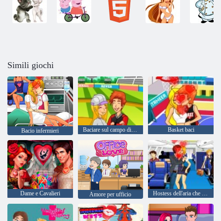
Simili giochi
Baciare sul campo di baseball
Basket baci
Bacio infermieri
Dame e Cavalieri
Hostess dell'aria che bacia
Amore per ufficio