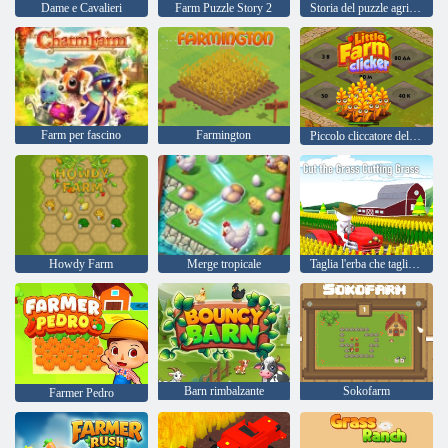
Dame e Cavalieri
Farm Puzzle Story 2
Storia del puzzle agricolo
Farm per fascino
Farmington
Piccolo cliccatore della fattoria
Howdy Farm
Merge tropicale
Taglia l'erba che taglia l'erba
Barn rimbalzante
Sokofarm
Farmer Pedro