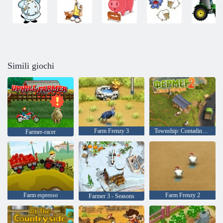
Simili giochi
Farm Frenzy 3
Township: Contadino 2 - Salva il villaggio
Farmer-racer
Farm espresso
Farm Frenzy 2
Farmer 3 - Seasons