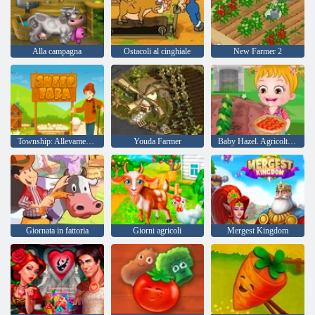
Alla campagna
Ostacoli al cinghiale
New Farmer 2
Township: Allevamento di pecore
Youda Farmer
Baby Hazel. Agricoltura Pomodoro
Giornata in fattoria
Giorni agricoli
Mergest Kingdom