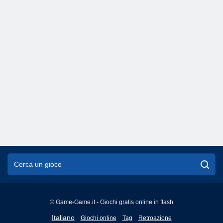
© Game-Game.it - Giochi gratis online in flash
English
Italiano
Giochi online
Tag
Retroazione