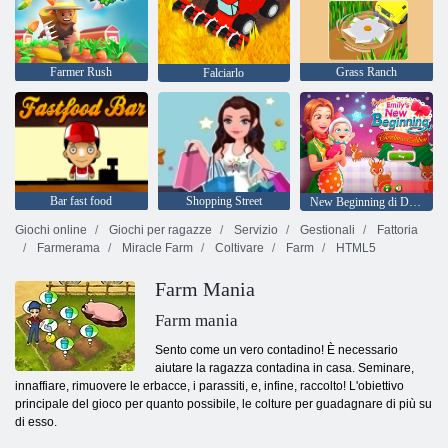
Farmer Rush
Grass Ranch
Falciarlo
Bar fast food
Shopping Street
New Beginning di Delicious Emily Christmas Edition
Giochi online
Giochi per ragazze
Servizio
Gestionali
Fattoria
Farmerama
Miracle Farm
Coltivare
Farm
HTML5
Farm Mania
Farm mania
Sento come un vero contadino! È necessario
aiutare la ragazza contadina in casa. Seminare,
innaffiare, rimuovere le erbacce, i parassiti, e, infine, raccolto! L'obiettivo
principale del gioco per quanto possibile, le colture per guadagnare di più su
di esso.