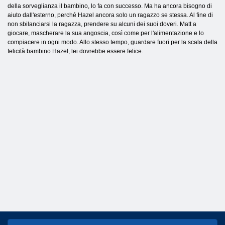
della sorveglianza il bambino, lo fa con successo. Ma ha ancora bisogno di
aiuto dall'esterno, perché Hazel ancora solo un ragazzo se stessa. Al fine di
non sbilanciarsi la ragazza, prendere su alcuni dei suoi doveri. Matt a
giocare, mascherare la sua angoscia, così come per l'alimentazione e lo
compiacere in ogni modo. Allo stesso tempo, guardare fuori per la scala della
felicità bambino Hazel, lei dovrebbe essere felice.