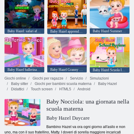
Baby Hazel: safari africano
Baby Hazel Summer Fun
Baby Hazel apprende Manners
Baby Hazel ballerina di danza
Baby Hazel Granny Casa
Baby Hazel Scuola Igiene
Giochi online
Giochi per ragazze
Servizio
Simulazioni
Baby sitter
Giochi per bambini scuola materna
Baby Hazel
Didattici
Touch screen
HTML5
Android
Baby Nocciola: una giornata nella
scuola materna
Baby Hazel Daycare
Bambino Hazel va ora ogni giorno all'asilo e non
uno, ma con il suo fratellino, Matty. I doveri di sorella maggiore incaricati