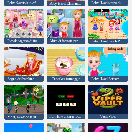
Baby Nocciola in età prescolare
Baby Hazel tempo di pulizia
Baby Hazel Christmas Time
Piccola ragazza di fiori nocciola
Abito di fantasia per bambini
Baby Hazel Beach Party
Sogno del bambino Baby Hazel Natale
Cupcakes formaggio
Baby Hazel Science Fair Play
Formiche di carta rocciosa
Vault Viper
Molti, salvando la principessa