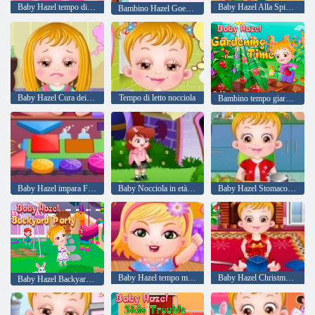
Baby Hazel tempo di spazzolamento
Baby Hazel Alla Spiaggia
Bambino Hazel Goes Malato
Baby Hazel Cura dei capelli
Tempo di letto nocciola
Bambino tempo giardinaggio nocciola
Baby Hazel impara Forme
Baby Nocciola in età prescolare
Baby Hazel Stomaco Cura
Baby Hazel tempo malizia
Baby Hazel Christmas Time
Baby Hazel Backyard partito