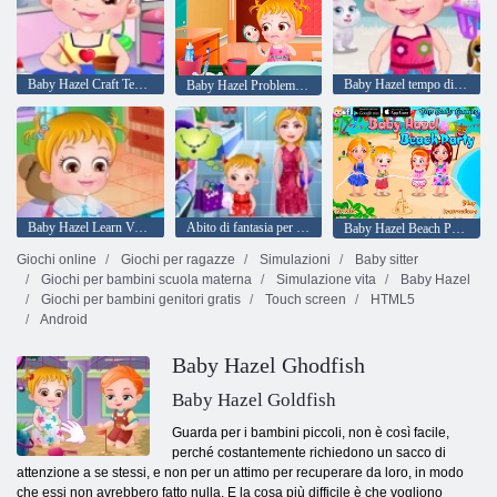
Baby Hazel Craft Tempo
Baby Hazel tempo di pulizia
Baby Hazel Problemi della pelle
Baby Hazel Learn Veicoli
Abito di fantasia per bambini
Baby Hazel Beach Party
Giochi online
Giochi per ragazze
Simulazioni
Baby sitter
Giochi per bambini scuola materna
Simulazione vita
Baby Hazel
Giochi per bambini genitori gratis
Touch screen
HTML5
Android
Baby Hazel Ghodfish
Baby Hazel Goldfish
Guarda per i bambini piccoli, non è così facile,
perché costantemente richiedono un sacco di
attenzione a se stessi, e non per un attimo per recuperare da loro, in modo
che essi non avrebbero fatto nulla. E la cosa più difficile è che vogliono