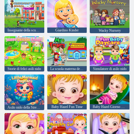
Insegnante della scuola dell'infanzia
Giardino Kinder
Wacky Nursery
Storie di felici asili nido
La scuola materna della mia città
Simulatore di asilo nido
Baby Hazel Fun Time
Baby Hazel Giorno del Ringraziamento
Asilo nido della Sirenetta