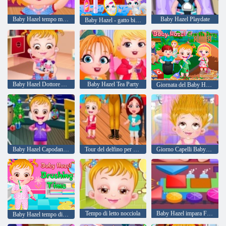
Baby Hazel tempo malizia
Baby Hazel Playdate
Baby Hazel - gatto birichino
Baby Hazel Dottore Ascolta
Baby Hazel Tea Party
Giornata del Baby Hazel Terra
Baby Hazel Capodanno Bash
Tour del delfino per bambini
Giorno Capelli Baby Hazel
Tempo di letto nocciola
Baby Hazel impara Forme
Baby Hazel tempo di spazzolamento