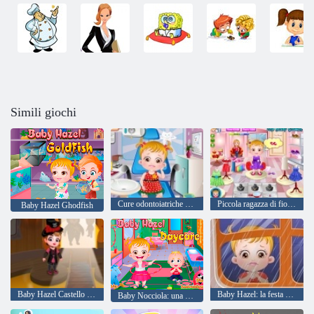
Simili giochi
Cure odontoiatriche per bambini
Piccola ragazza di fiori nocciola
Baby Hazel Ghodfish
Baby Hazel Castello di Halloween
Baby Hazel: la festa del papà
Baby Nocciola: una giornata nella scuola materna