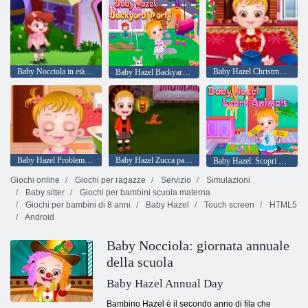
Baby Nocciola in età prescolare
Baby Hazel Christmas Time
Baby Hazel Backyard partito
Baby Hazel Problemi della pelle
Baby Hazel Zucca partito
Baby Hazel: Scopri gli animali
Giochi online
Giochi per ragazze
Servizio
Simulazioni
Baby sitter
Giochi per bambini scuola materna
Giochi per bambini di 8 anni
Baby Hazel
Touch screen
HTML5
Android
Baby Nocciola: giornata annuale
della scuola
Baby Hazel Annual Day
Bambino Hazel è il secondo anno di fila che