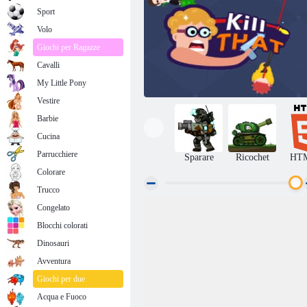
Sport
Volo
Giochi per Ragazze
Cavalli
My Little Pony
Vestire
Barbie
Cucina
Parrucchiere
Sparare
Ricochet
HT
Colorare
Trucco
Congelato
Uccidilo
Blocchi colorati
Dinosauri
Avventura
Giochi per due
Acqua e Fuoco