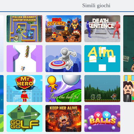
Simili giochi
Assassino
italiano
cacciatore di
Sentenza di
cervelli
Difesa a due
morte
Sparatutto
Brappuccina
MR Disc:
Brainrot
Slingshot Strike
Scopo
Passa la palla
Freccia
Mr Hero
3D
rimbalzante