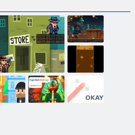
Knockdown di
zombi
Target del
tempio
Mr Bullet-
Sfida di calci
Puzzle spia
Gangster Shootout
con le dita
Va bene