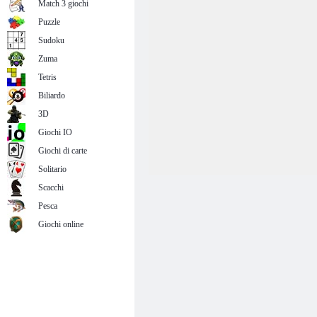
Match 3 giochi
Puzzle
Sudoku
Zuma
Tetris
Biliardo
3D
Giochi IO
Giochi di carte
Solitario
Scacchi
Pesca
Giochi online