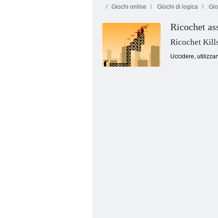
Giochi online
Giochi di logica
Gioc
Ricochet as
Ricochet Kill
Uccidere, utilizzan
Star di rimbalzo