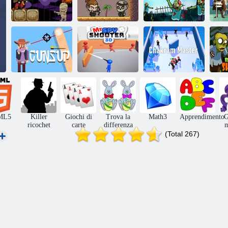
Zombie Ricochet
Freccia
Cacciatore di
Sig. Dracula
rimbalzata
donne
Signor Spia
Armi su
Sparatutto 3D
Chakram Master
ML5
Killer
Giochi di
Trova la
Math3
Apprendimento
G
ricochet
carte
differenza
(Total 267)