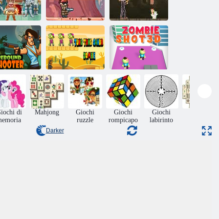
Cameraman vs
mostro Skibidi:
Bersaglio
Stupidi zombie
battaglia
Trionfo
online
divertente
Tiratore di
Tung Tung
Zombie ha
rimbalzo
Sahur Zombie
sparato 3D
iochi di
Mahjong
Giochi
Giochi
Giochi
Tavolo
memoria
ruzzle
rompicapo
labirinto
Darker