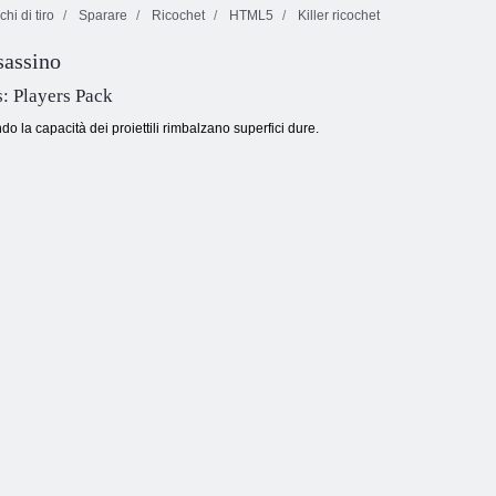
hi di tiro
Sparare
Ricochet
HTML5
Killer ricochet
sassino
Mantienila in
Vai a golf
vita
99 palline
s: Players Pack
do la capacità dei proiettili rimbalzano superfici dure.