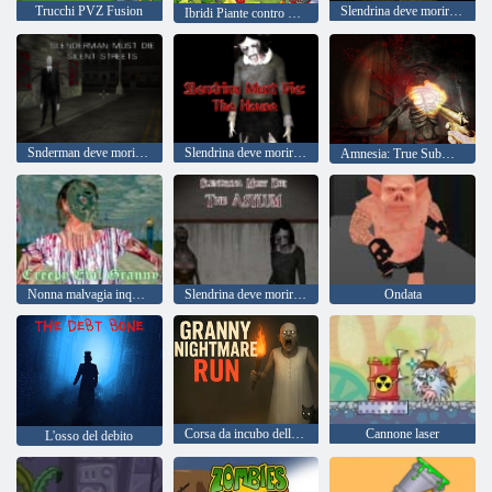
Trucchi PVZ Fusion
Slendrina deve morire nella foresta
Ibridi Piante contro Zombie
Snderman deve morire: strade silenziose
Slendrina deve morire la casa
Amnesia: True Subway Horror
Nonna malvagia inquietante
Slendrina deve morire l'asilo
Ondata
Corsa da incubo della nonna
Cannone laser
L'osso del debito