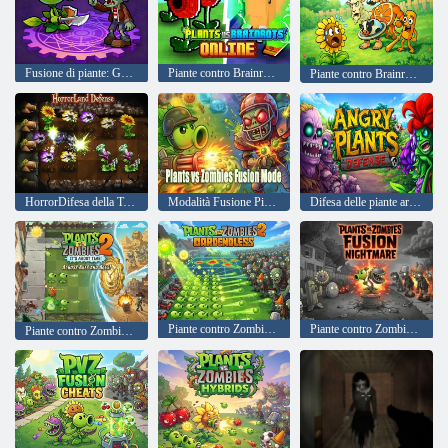
Fusione di piante: Guerra agli zombi
Piante contro Brainrots in linea
Piante contro Brainrots 2D
HorrorDifesa della Terra
Modalità Fusione Piante contro Zombi
Difesa delle piante arrabbiate
Piante contro Zombies 2 Gardendless
Piante contro Zombies Fusion Incubo
Piante contro Zombies 2: Era giunto il momento