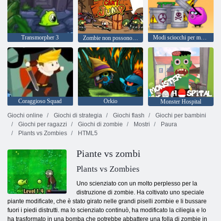
Transmorpher 3
Modi sciocchi per morire 2
Zombie non possono saltare
Coraggioso Squad
Orkio
Monster Hospital
Giochi online
Giochi di strategia
Giochi flash
Giochi per bambini
Giochi per ragazzi
Giochi di zombie
Mostri
Paura
Plants vs Zombies
HTML5
Piante vs zombi
Plants vs Zombies
Uno scienziato con un molto perplesso per la
distruzione di zombie. Ha coltivato uno speciale
piante modificate, che è stato girato nelle grandi piselli zombie e li bussare
fuori i piedi distrutti. ma lo scienziato continuò, ha modificato la ciliegia e lo
ha trasformato in una bomba che potrebbe abbattere una folla di zombie in