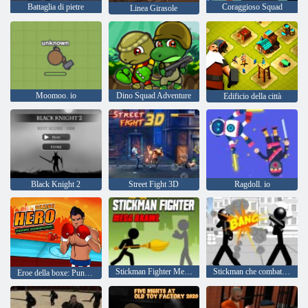
Battaglia di pietre
Coraggioso Squad
Linea Girasole
Moomoo. io
Dino Squad Adventure
Edificio della città
Black Knight 2
Street Fight 3D
Ragdoll. io
Stickman Fighter Mega Brawl
Stickman che combatte 3d
Eroe della boxe: Punch Champions