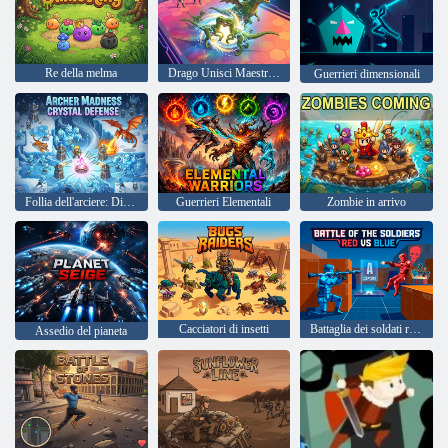
Re della melma
Drago Unisci Maestro 3D
Guerrieri dimensionali
Follia dell'arciere: Difesa dei cristalli
Guerrieri Elementali
Zombie in arrivo
Cacciatori di insetti
Battaglia dei soldati rossi contro blu
Assedio del pianeta