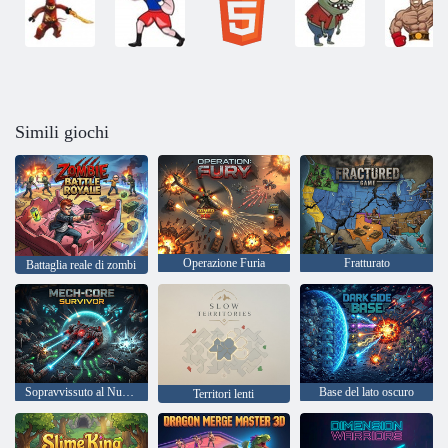
Simili giochi
Operazione Furia
Fratturato
Battaglia reale di zombi
Sopravvissuto al Nucleo Mech
Base del lato oscuro
Territori lenti