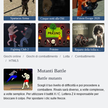
Spartacus Arena
Prison Escape 2020
Cinque notti alla Old Toy Factory 2020
Fighting Club 2
Prásino
Reparto della follia numero 6
Giochi online
Giochi di combattimento
Lotta
Combattimento
HTML5
Mutanti Battle
Battle mutants
Scegli il tuo livello di difficoltà e poi procedere a
combattere. Rivals sarà diverso, a volte complesse,
a volte semplice. Per utilizzare il battiti X / C. Lettera Z è responsabile per
bloccare il colpo. Per spostare i clic sulle frecce.