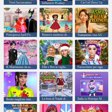
Vesti l'acconciatura
Cat Girl Dress Up
Influencer #Galaxy Hairstyle Challenge
Principessa April Fools Hair Salon
Rinnovo moderno della principessa Moana
Trattamento viso ASMR
K-Matrimonio da sogno
Ellie e Ben la vigilia di Natale
Parrucchiere per ragazze di Natale
La festa di Natale di Maria
Balla su Hotsteps Mobile
Brutto maglione natalizio fai da te