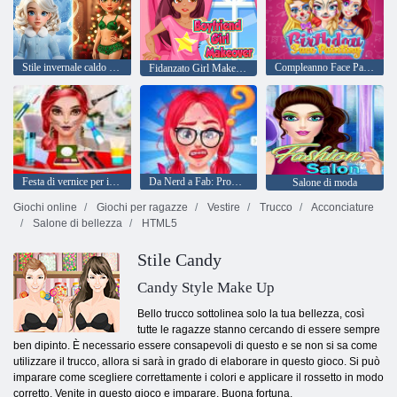
Stile invernale caldo e freddo
Compleanno Face Painting
Fidanzato Girl Makeover
Festa di vernice per il viso
Da Nerd a Fab: Prom Edition
Salone di moda
Giochi online
Giochi per ragazze
Vestire
Trucco
Acconciature
Salone di bellezza
HTML5
Stile Candy
Candy Style Make Up
Bello trucco sottolinea solo la tua bellezza, così
tutte le ragazze stanno cercando di essere sempre
ben dipinto. È necessario essere consapevoli di questo e se non si sa come
utilizzare il trucco, allora si sarà in grado di elaborare in questo gioco. Si può
imparare come scegliere correttamente i colori e applicare il rossetto in modo
corretto. Venite in questo gioco e imparare. Buona fortuna.