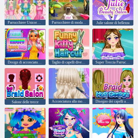
Parrucchiere Unicorn Princesses Rainbow
Parrucchiere di moda animale
Julie salone di bellezza
Design di acconciatura di moda arcobaleno
Taglio di capelli divertente del gattino
Super Treccia Parrucchiere HD
Acconciatura alla moda diversa
Disegno dei capelli a treccia
Salone delle trecce