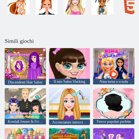
Simili giochi
Il mio Salon Slacking
Nina torna a scuola
Discendenti Hair Salon
Kendall Jenner & Friends Hair Salon
Trecce popolari perfette
Acconciature intrecciate estive