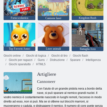
Furia scolastica
Kingdom Rush
Cannone laser
Top Favoriti Amici
Linee animali
Battaglia Area
Giochi online
Giochi di logica
Giochi di tiro
Giochi flash
Giochi per ragazzi
Guns
Distruzione
Sparare
Intelligenza
Giochi sparatutto
HTML5
Artigliere
Cannoneer
Con l'aiuto di un grande pistola nera a bordo della
nave, si può sparare al nemico grandi nuclei. Il
vostro nemico è costantemente nascosto in luoghi remoti, l'accesso in modo
diretto ad esso, non si può. Ma se si ottiene sui blocchi marroni, si
muoveranno o caduta, e distruggere il nemico. Il numero di core avete senza