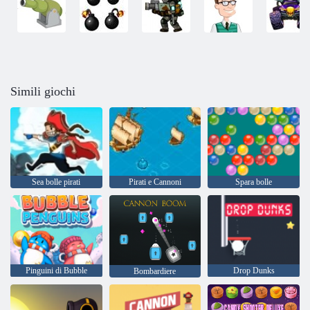
Simili giochi
Sea bolle pirati
Pirati e Cannoni
Spara bolle
Pinguini di Bubble
Drop Dunks
Bombardiere