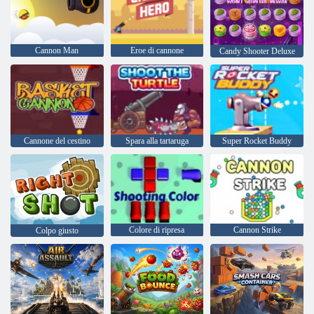
Cannon Man
Eroe di cannone
Candy Shooter Deluxe
Cannone del cestino
Spara alla tartaruga
Super Rocket Buddy
Colore di ripresa
Cannon Strike
Colpo giusto