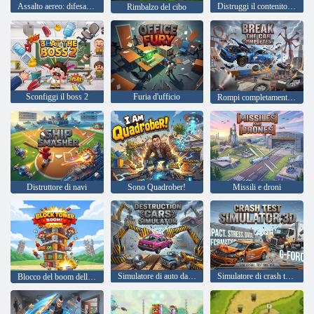
Assalto aereo: difesa della nave
Distruggi il contenitore delle auto
Rimbalzo del cibo
Sconfiggi il boss 2
Furia d'ufficio
Rompi completamente la macchina
Distruttore di navi
Sono Quadrober!
Missili e droni
Simulatore di auto da distruzione
Simulatore di crash test 3D
Blocco del boom della torre