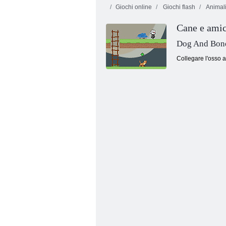
Giochi online
Giochi flash
Animal
Cane e ami
Dog And Bone
Collegare l'osso 
Dog Simulator 3D