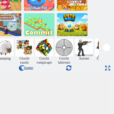
Il mio animale
 Pocket Pets
domestico
Cat Kitty
virtuale
Bel gatto virtuale
Rotolo di
nboxing di
animali
Brainrots
Impegnarsi
domestici
Jumping
Giochi
Giochi
Giochi
Azione
Difendi la
ruzzle
rompicapo
labirinto
Torre
Darker