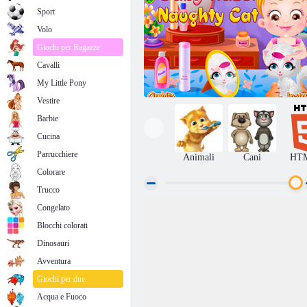
Sport
Volo
Giochi per Ragazze
Cavalli
My Little Pony
Vestire
Barbie
Cucina
Parrucchiere
Animali
Cani
HT
Colorare
Trucco
Congelato
Baby Hazel - gatto birichino
Blocchi colorati
Dinosauri
Avventura
Giochi per due
Acqua e Fuoco