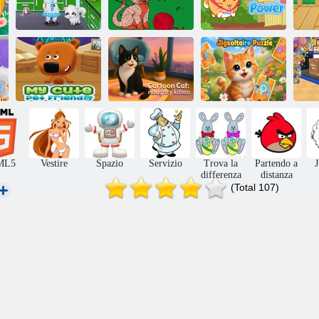
Baby Hazel:
Colorami
Scopri gli
animali
My
animali
domestici
Kitty Cat Power
Il mio carino
amico per
animali
Cartoon сat:
U
domestici
cattiva gattino
Puzzle solitario
ML5
Vestire
Spazio
Servizio
Trova la
Partendo a
differenza
distanza
(Total 107)