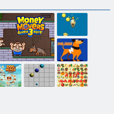
Immersione da
cagnolino
Cani Jigsaw
Mania della
sione dei cani
Money Movers 3 Guard Duty
Linea 98
Kris Mahjong