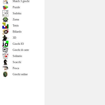
Match 3 giochi
Puzzle
Sudoku
Zuma
Tetris
Biliardo
3D
Giochi IO
Giochi di carte
Solitario
Scacchi
Pesca
Giochi online