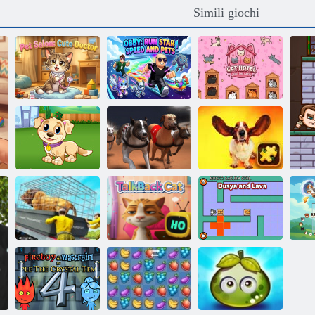
Simili giochi
Obby: Run Star |
Salone per
Velocità e
animali: dottore
animali
Cat Hotel -
carino
domestici
Ordina i gatti!
My Puppy
Puzzle di cani
Gioca Giorno
Levrieri
divertenti
Trasporto di
animali da
fattoria
Gatto TalkBack
Dusya e Lava
fu