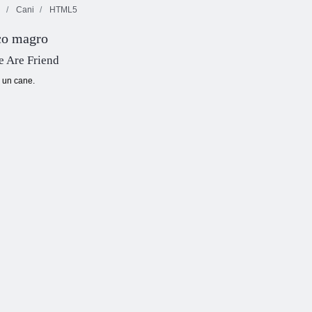
i
Cani
HTML5
Fireboy and
Watergirl 4:
co magro
Tempio di
Avventura
Cristallo
Fruita Crush
succose bacche
 Are Friend
a un cane.