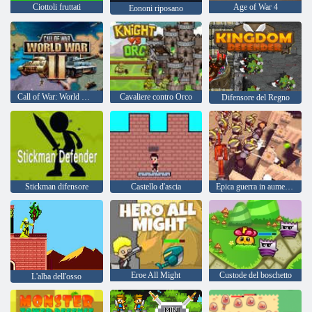
Ciottoli fruttati
Age of War 4
Eononi riposano
Call of War: World War 2
Cavaliere contro Orco
Difensore del Regno
Stickman difensore
Castello d'ascia
Epica guerra in aumento della difesa dell'esercito
Eroe All Might
Custode del boschetto
L'alba dell'osso