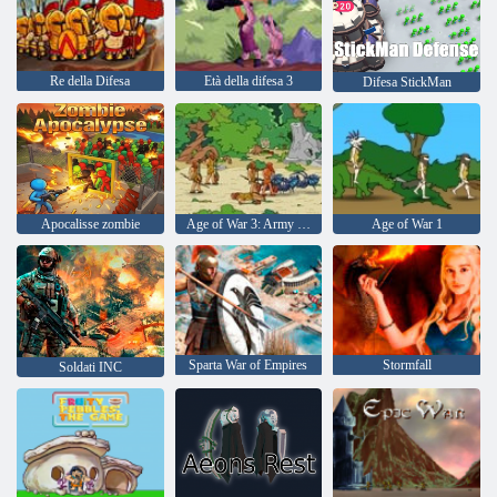
Re della Difesa
Età della difesa 3
Difesa StickMan
Apocalisse zombie
Age of War 3: Army of Ages
Age of War 1
Sparta War of Empires
Stormfall
Soldati INC