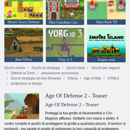
Mostro Tower Defense
Slime Rush TD
Mini Guardians Castle Defense
Base Difesa
Yorg. io 3
Empire isola
Giochi online
Giochi di strategia
Giochi flash
Giochi per ragazzi
Difendi la Torre
simulazione economica
Giochi strategia on-line Browser
Difesa
Age of War
HTML5
protezione in tempo
Age Of Defense 2 - Teaser
Age Of Defense 2 - Teaser
Proteggi la tua grotta di Neanderthal e Cro-
Magnon afflusso. Gettarle con massi e pietre. Il
vostro compito è quello di proteggere la grotta a qualsiasi prezzo. Il nemico si
evolverà - ma sarete in grado di sviluppare la loro capacità di proteggere.