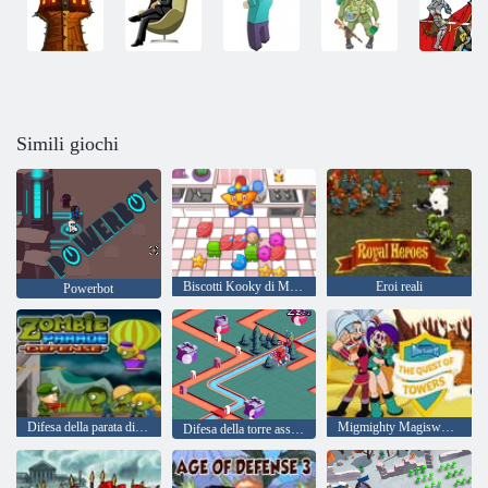
Simili giochi
Biscotti Kooky di Matchy
Eroi reali
Powerbot
Difesa della parata di zombi
Migmighty Magiswords La ricerca delle torri
Difesa della torre assonnata