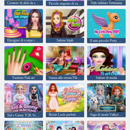
Creatore di abiti da sposa
Stile militare Settimana
Piccolo negozio di sartoria
Designer di scarpe con tacco alto
Salone hijab
Il mio piccolo Pony Pop
Fashion Nail art
Sauna alla sirena Flirtare
Salone di moda
Bestie Look perfetti per Pasqua
Saga di moda Valkyries di stile
Sid e Ginny Y2K Scontro glamour