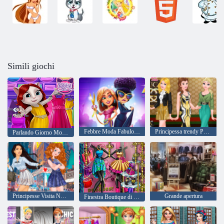
Simili giochi
Febbre Moda Fabulous di Angela
Principessa trendy Preferiti
Parlando Giorno Moda Angela
Principesse Visita New York
Grande apertura
Finestra Boutique di moda