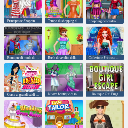
Principesse Shopping Space
Tempo di shopping di Annie
Shopping del centro commerciale delle ragazze
Boutique di moda di Super Stars
Rush di vendita della principessa
Collezione Princess Prom Dress
Nuova boutique di moda per ragazze
Boutique Girl Fuga
Corsa ai grandi saldi della principessa