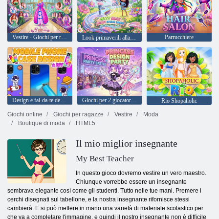
Vestire - Giochi per ragazze
Parrucchiere
Look primaverili alla moda per ragazze Kitty
Design e fai-da-te della custodia del telefono cellulare
Giochi per 2 giocatori: Princess Design Party
Rio Shopaholic
Giochi online
Giochi per ragazze
Vestire
Moda
Boutique di moda
HTML5
Il mio miglior insegnante
My Best Teacher
In questo gioco dovremo vestire un vero maestro.
Chiunque vorrebbe essere un insegnante
sembrava elegante così come gli studenti. Tutto nelle tue mani. Premere i
cerchi disegnati sul tabellone, e la nostra insegnante rifornisce stessi
cambierà. E si può mettere in mano una varietà di materiale scolastico per
che va a completare l'immagine, e quindi il nostro insegnante non è difficile