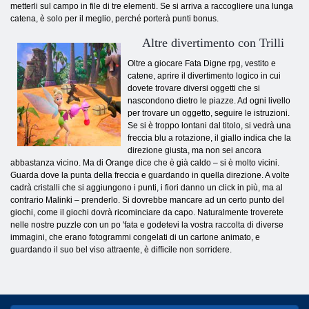
metterli sul campo in file di tre elementi. Se si arriva a raccogliere una lunga
catena, è solo per il meglio, perché porterà punti bonus.
Altre divertimento con Trilli
Oltre a giocare Fata Digne rpg, vestito e
catene, aprire il divertimento logico in cui
dovete trovare diversi oggetti che si
nascondono dietro le piazze. Ad ogni livello
per trovare un oggetto, seguire le istruzioni.
Se si è troppo lontani dal titolo, si vedrà una
freccia blu a rotazione, il giallo indica che la
direzione giusta, ma non sei ancora
abbastanza vicino. Ma di Orange dice che è già caldo – si è molto vicini.
Guarda dove la punta della freccia e guardando in quella direzione. A volte
cadrà cristalli che si aggiungono i punti, i fiori danno un click in più, ma al
contrario Malinki – prenderlo. Si dovrebbe mancare ad un certo punto del
giochi, come il giochi dovrà ricominciare da capo. Naturalmente troverete
nelle nostre puzzle con un po 'fata e godetevi la vostra raccolta di diverse
immagini, che erano fotogrammi congelati di un cartone animato, e
guardando il suo bel viso attraente, è difficile non sorridere.