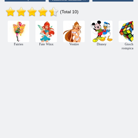
(Total 10)
Fairies
Fate Winx
Vestire
Disney
Giochi
rompicapo