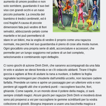
aumento di umore positivo e non
solo sorridere, guardando il suo bel
viso con grandi occhi e un naso
piccolo pulsante. La crescita del
bambino è tredici centimetri, ed è
così fragile! A causa di piccole
dimensioni fata può vestire di fiori
selvatici, abbozzando petalo come
mantelle e lei può permettersi di
stare in un bikini, ma la voglia di vestire è proprio come una ragazza
normale, ma perché nel suo guardaroba è pieno di cose alla moda nuove.
Ogni giocattolo una propria serie di abiti, acconciature e accessori, che
permette per un lungo soggiorno nel potere di un bel completo,
selezionando e combinando ogni dettaglio.
Ci sono giochi di azione Dinh Dinh, che saranno accompagnati da una fata
in volo e aiutare se stessi foresta e se c'è ostacolo abitanti. Tirare il foglio
goccia e agitare al fine di aiutare la rana a nuotare, o battere la foglia
ragnatele lacrimogeni per chiuderle dall'umidità uccello, non lasciare cadere
farfalla. Prendete un ramo e aprire un passaggio per un ulteriore volo e non
perdere gli oggetti utili che vi porterà punti – raccogliere bacche, fiori,
ghiande. Come sapete, in un mondo dove il potere della magia, ci sarà
sempre cristalli magici. Alcuni giochi per ragazze Dinh Dinh vi mostrerà dove
sono più propensi a voi per raccogliere le gemme scintillanti per la vostra
collezione di gioielli. Bisogna imparare a usare una bacchetta magica e