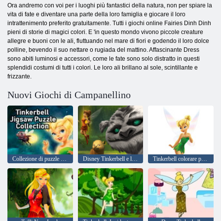
Ora andremo con voi per i luoghi più fantastici della natura, non per spiare la
vita di fate e diventare una parte della loro famiglia e giocare il loro
intrattenimento preferito gratuitamente. Tutti i giochi online Fairies Dinh Dinh
pieni di storie di magici colori. E 'in questo mondo vivono piccole creature
allegre e buoni con le ali, fluttuando nel mare di fiori e godendo il loro dolce
polline, bevendo il suo nettare o rugiada del mattino. Affascinante Dress
sono abiti luminosi e accessori, come le fate sono solo distratto in questi
splendidi costumi di tutti i colori. Le loro ali brillano al sole, scintillante e
frizzante.
Nuovi Giochi di Campanellino
Collezione di puzzle Tinkerbell
Disney Tinkerbell e la leggenda dei Neverbeast Pixie Hollow animali
Tinkerbell colorare per bambini