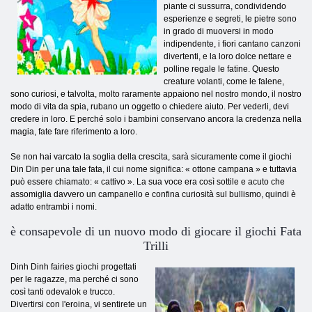
piante ci sussurra, condividendo
esperienze e segreti, le pietre sono
in grado di muoversi in modo
indipendente, i fiori cantano canzoni
divertenti, e la loro dolce nettare e
polline regale le fatine. Questo
creature volanti, come le falene,
sono curiosi, e talvolta, molto raramente appaiono nel nostro mondo, il nostro
modo di vita da spia, rubano un oggetto o chiedere aiuto. Per vederli, devi
credere in loro. E perché solo i bambini conservano ancora la credenza nella
magia, fate fare riferimento a loro.
Se non hai varcato la soglia della crescita, sarà sicuramente come il giochi
Din Din per una tale fata, il cui nome significa: « ottone campana » e tuttavia
può essere chiamato: « cattivo ». La sua voce era così sottile e acuto che
assomiglia davvero un campanello e confina curiosità sul bullismo, quindi è
adatto entrambi i nomi.
è consapevole di un nuovo modo di giocare il giochi Fata
Trilli
Dinh Dinh fairies giochi progettati
per le ragazze, ma perché ci sono
così tanti odevalok e trucco.
Divertirsi con l'eroina, vi sentirete un