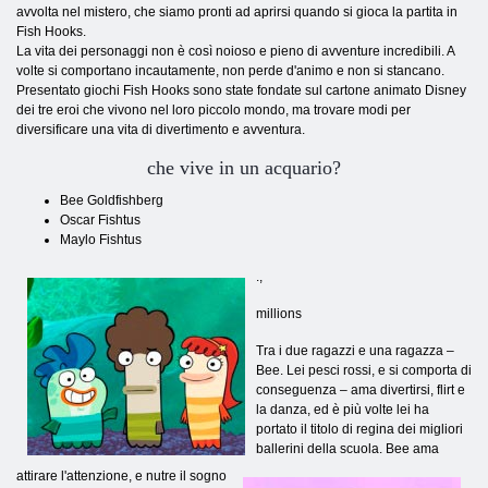
avvolta nel mistero, che siamo pronti ad aprirsi quando si gioca la partita in
Fish Hooks.
La vita dei personaggi non è così noioso e pieno di avventure incredibili. A
volte si comportano incautamente, non perde d'animo e non si stancano.
Presentato giochi Fish Hooks sono state fondate sul cartone animato Disney
dei tre eroi che vivono nel loro piccolo mondo, ma trovare modi per
diversificare una vita di divertimento e avventura.
che vive in un acquario?
Bee Goldfishberg
Oscar Fishtus
Maylo Fishtus
.
,
millions
Tra i due ragazzi e una ragazza –
Bee. Lei pesci rossi, e si comporta di
conseguenza – ama divertirsi, flirt e
la danza, ed è più volte lei ha
portato il titolo di regina dei migliori
ballerini della scuola. Bee ama
attirare l'attenzione, e nutre il sogno