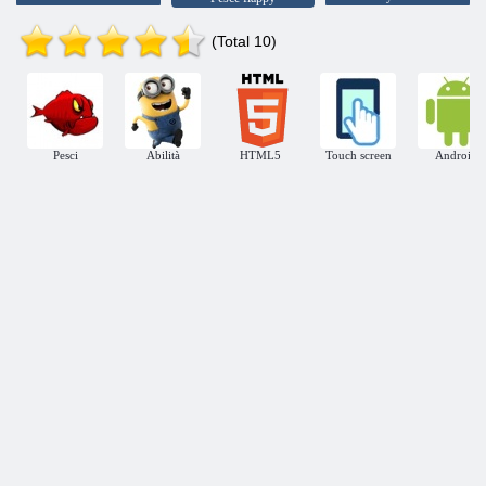
(Total 10)
Pesci
Abilità
HTML5
Touch screen
Android