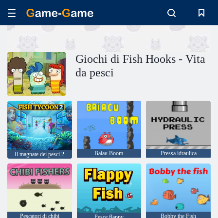
Giochi di Fish Hooks - Vita
da pesci
Baiau Boom
Pressa idraulica
Il magnate dei pesci 2
Pescatori di chibi
Bobby the Fish
Pesce flappy