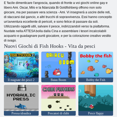
E 'facile dimenticare l'angoscia, quando di fronte a voi giochi online gay e
libero Ami. Oscar, Milo e la fidanzata Bi Goldfishberg offrono non solo
giocare, ma per passare vera scienza - Ami. Vi insegnerà a uscire delle reti,
di staccarsi dal gancio, e altri trucchi di sopravvivenza. Essi hanno concepito
un'avventura eccellente di pericoli, e sono felice di passare da soli.
Utilizzando oggetti utili, salvare il pesce, indirizzandoli verso la piattaforma.
Nuotate nella ATTESA bolla dalla Cina e assemblare i tesori incalcolabili
acquario e guadagnare punti giocatore, e per la colorazione creativo vestito
di svago.
Nuovi Giochi di Fish Hooks - Vita da pesci
Il magnate dei pesci 2
Baiau Boom
Bobby the Fish
Pressa idraulica
Pescatori di chibi
Pesce flappy