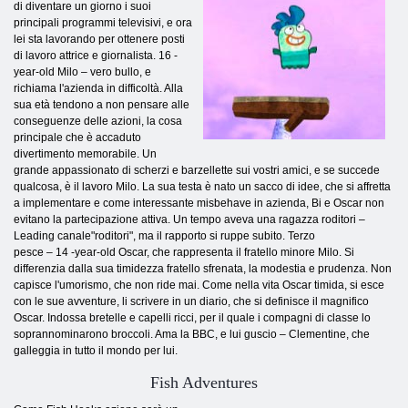
di diventare un giorno i suoi
principali programmi televisivi, e ora
lei sta lavorando per ottenere posti
di lavoro attrice e giornalista. 16 -
year-old Milo – vero bullo, e
richiama l'azienda in difficoltà. Alla
sua età tendono a non pensare alle
conseguenze delle azioni, la cosa
principale che è accaduto
divertimento memorabile. Un
grande appassionato di scherzi e barzellette sui vostri amici, e se succede
qualcosa, è il lavoro Milo. La sua testa è nato un sacco di idee, che si affretta
a implementare e come interessante misbehave in azienda, Bi e Oscar non
evitano la partecipazione attiva. Un tempo aveva una ragazza roditori –
Leading canale"roditori", ma il rapporto si ruppe subito. Terzo
pesce – 14 -year-old Oscar, che rappresenta il fratello minore Milo. Si
differenzia dalla sua timidezza fratello sfrenata, la modestia e prudenza. Non
capisce l'umorismo, che non ride mai. Come nella vita Oscar timida, si esce
con le sue avventure, li scrivere in un diario, che si definisce il magnifico
Oscar. Indossa bretelle e capelli ricci, per il quale i compagni di classe lo
soprannominarono broccoli. Ama la BBC, e lui guscio – Clementine, che
galleggia in tutto il mondo per lui.
Fish Adventures