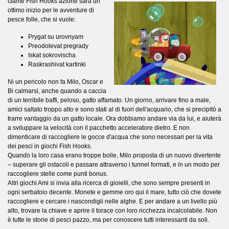
Game Fish Hooks azione sarà un
ottimo inizio per le avventure di
pesce folle, che si vuole:
Prygat su urovnyam
Preodolevat pregrady
Iskat sokrovischa
Raskrashivat kartinki
Ni un pericolo non fa Milo, Oscar e
Bi calmarsi, anche quando a caccia
di un terribile baffi, peloso, gatto affamato. Un giorno, arrivare fino a male,
amici saltato troppo alto e sono stati al di fuori dell'acquario, che si precipitò a
trarre vantaggio da un gatto locale. Ora dobbiamo andare via da lui, e aiuterà
a sviluppare la velocità con il pacchetto acceleratore dietro. E non
dimenticare di raccogliere le gocce d'acqua che sono necessari per la vita
dei pesci in giochi Fish Hooks.
Quando la loro casa erano troppe bolle, Milo proposta di un nuovo divertente
– superare gli ostacoli e passare attraverso i tunnel formati, e in un modo per
raccogliere stelle come punti bonus.
Altri giochi Ami si invia alla ricerca di gioielli, che sono sempre presenti in
ogni serbatoio decente. Monete e gemme oro qui il mare, tutto ciò che dovete
raccogliere e cercare i nascondigli nelle alghe. E per andare a un livello più
alto, trovare la chiave e aprire il torace con loro ricchezza incalcolabile. Non
è tutte le storie di pesci pazzo, ma per conoscere tutti interessanti da soli.