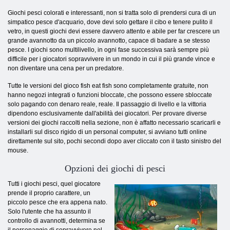
Giochi pesci colorati e interessanti, non si tratta solo di prendersi cura di un
simpatico pesce d'acquario, dove devi solo gettare il cibo e tenere pulito il
vetro, in questi giochi devi essere davvero attento e abile per far crescere un
grande avannotto da un piccolo avannotto, capace di badare a se stesso
pesce. I giochi sono multilivello, in ogni fase successiva sarà sempre più
difficile per i giocatori sopravvivere in un mondo in cui il più grande vince e
non diventare una cena per un predatore.
Tutte le versioni del gioco fish eat fish sono completamente gratuite, non
hanno negozi integrati o funzioni bloccate, che possono essere sbloccate
solo pagando con denaro reale, reale. Il passaggio di livello e la vittoria
dipendono esclusivamente dall'abilità dei giocatori. Per provare diverse
versioni dei giochi raccolti nella sezione, non è affatto necessario scaricarli e
installarli sul disco rigido di un personal computer, si avviano tutti online
direttamente sul sito, pochi secondi dopo aver cliccato con il tasto sinistro del
mouse.
Opzioni dei giochi di pesci
Tutti i giochi pesci, quel giocatore
prende il proprio carattere, un
piccolo pesce che era appena nato.
Solo l'utente che ha assunto il
controllo di avannotti, determina se