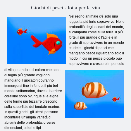
Giochi di pesci - lotta per la vita
Nel regno animale c'è solo una
legge: la più forte sopravvive. Nelle
profondità degli oceani del mondo,
si comporta come sulla terra, il più
forte, il più grande o l'agile è in
grado di sopravvivere in un mondo
crudele. I giochi di pesci che
mangiano pesce riguardano solo il
modo in cui un pesce piccolo può
sopravvivere e crescere in pericolo
di vita, quando tutti coloro che sono
di taglia più grande vogliono
mangiarlo. I giocatori dovranno
immergersi fino in fondo, il più bel
mondo sottomarino, dove le barriere
coralline sono ovunque e le alghe
delle forme più bizzarre crescono
sulla superficie del fondale marino.
In questi giochi, gli utenti possono
incontrare un'ampia varietà di
abitanti delle profondità, diverse
dimensioni, colori e tipi.