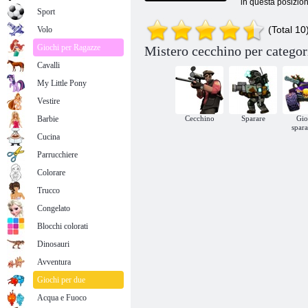
in questa posizione
Sport
(Total 10
Volo
Giochi per Ragazze
Mistero cecchino per categor
Cavalli
My Little Pony
Vestire
Barbie
Cecchino
Sparare
Gio
spara
Cucina
Parrucchiere
Colorare
Trucco
Congelato
Blocchi colorati
Dinosauri
Avventura
Giochi per due
Acqua e Fuoco