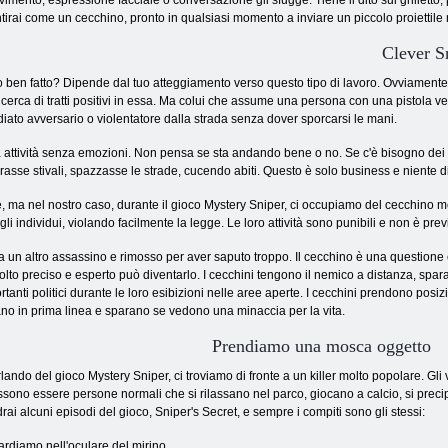
imento, espressione facciale o conversazione gli sfugge. Tiene il dito sul grilletto, pr
tirai come un cecchino, pronto in qualsiasi momento a inviare un piccolo proiettile 
Clever S
oro ben fatto? Dipende dal tuo atteggiamento verso questo tipo di lavoro. Ovviamente,
icerca di tratti positivi in ​​essa. Ma colui che assume una persona con una pistola 
iato avversario o violentatore dalla strada senza dover sporcarsi le mani.
 attività senza emozioni. Non pensa se sta andando bene o no. Se c'è bisogno dei su
sse stivali, spazzasse le strade, cucendo abiti. Questo è solo business e niente d
se, ma nel nostro caso, durante il gioco Mystery Sniper, ci occupiamo del cecchino me
 gli individui, violando facilmente la legge. Le loro attività sono punibili e non è pr
to a un altro assassino e rimosso per aver saputo troppo. Il cecchino è una questio
molto preciso e esperto può diventarlo. I cecchini tengono il nemico a distanza, spa
anti politici durante le loro esibizioni nelle aree aperte. I cecchini prendono posiz
ano in prima linea e sparano se vedono una minaccia per la vita.
Prendiamo una mosca oggetto
lando del gioco Mystery Sniper, ci troviamo di fronte a un killer molto popolare. G
sono essere persone normali che si rilassano nel parco, giocano a calcio, si precip
rai alcuni episodi del gioco, Sniper's Secret, e sempre i compiti sono gli stessi:
rdiamo nell'oculare del mirino