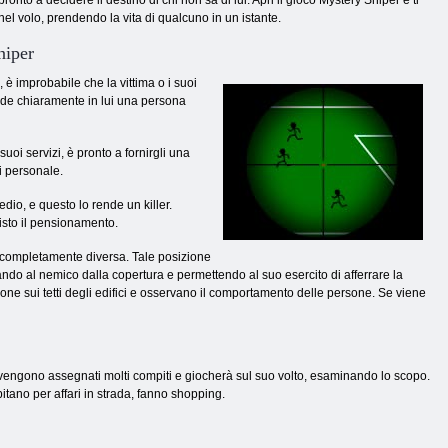
onto a decidere il destino di chi non sa di lui. Apri il gioco Mystery Sniper e ti
nel volo, prendendo la vita di qualcuno in un istante.
niper
 è improbabile che la vittima o i suoi
vede chiaramente in lui una persona
oi servizi, è pronto a fornirgli una
i personale.
dio, e questo lo rende un killer.
evisto il pensionamento.
ne completamente diversa. Tale posizione
rando al nemico dalla copertura e permettendo al suo esercito di afferrare la
ione sui tetti degli edifici e osservano il comportamento delle persone. Se viene
li vengono assegnati molti compiti e giocherà sul suo volto, esaminando lo scopo.
itano per affari in strada, fanno shopping.