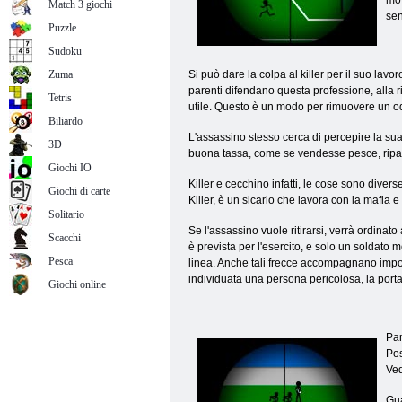
mov
Match 3 giochi
sen
Puzzle
Sudoku
Zuma
Si può dare la colpa al killer per il suo lav
parenti difendano questa professione, alla r
Tetris
utile. Questo è un modo per rimuovere un od
Biliardo
L'assassino stesso cerca di percepire la sua
3D
buona tassa, come se vendesse pesce, ripara
Giochi IO
Killer e cecchino infatti, le cose sono diver
Giochi di carte
Killer, è un sicario che lavora con la mafia e
Solitario
Se l'assassino vuole ritirarsi, verrà ordina
Scacchi
è prevista per l'esercito, e solo un soldato 
Pesca
linea. Anche tali frecce accompagnano import
individuata una persona pericolosa, la port
Giochi online
Par
Pos
Ved
Gua