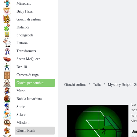
Minecraft
Baby Hazel
Giochi di cartoni
Didattici
Spongebob
Fattoria
Transformers
Saetta McQueen
Ben 10
Camera di fuga
Giochi per bambini
Giochi online
Tutto
Mystery Sniper Gi
Mario
Bob la lumachina
Le 
Sonic
sos
Sciare
ter
vir
Missioni
Giochi Flash
Sni