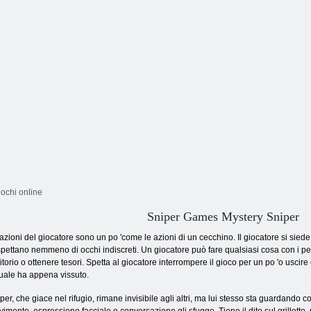
ochi online
Sniper Games Mystery Sniper
azioni del giocatore sono un po 'come le azioni di un cecchino. Il giocatore si sied
pettano nemmeno di occhi indiscreti. Un giocatore può fare qualsiasi cosa con i per
ritorio o ottenere tesori. Spetta al giocatore interrompere il gioco per un po 'o usc
tuale ha appena vissuto.
per, che giace nel rifugio, rimane invisibile agli altri, ma lui stesso sta guardando