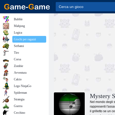
Bubble
Mahjong
Logica
Giochi per ragazzi
Serbatoi
Tiro
Corsa
Zombie
Avventura
Calcio
Lego NinjaGo
Spiderman
Mystery S
Strategia
Nel mondo degli st
Guerra
rappresenti l'assa
il grilletto se un 
Cecchino