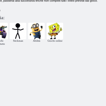
, passerai alla successiva finché non completi tutti i livelli previsti dal gioco.
)
ia:
chi
Stickman
Abilità
Giochi online
tutto