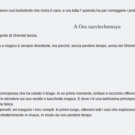
e sono così turbolento che inizia il caos, e ora tutta l' azienda ha per correggere i 
A Ora razvlechemsya
rito di Oriental favola.
 e magico è sempre divertente, ma perché, senza perdere tempo, avvia nel Shimmer
principessa che ha rubato il drago. In un primo momento, brillare e luccichio offrono 
o decidere sul suo vestito e bacchetta magica. E dove c'è una bellissima principess
le felice.
gemelli, ed eseguire i loro compiti. In primo luogo, ottenere tutti i vasi che esplora
di intrattenimento in vivace, in modo da non perdere tempo.