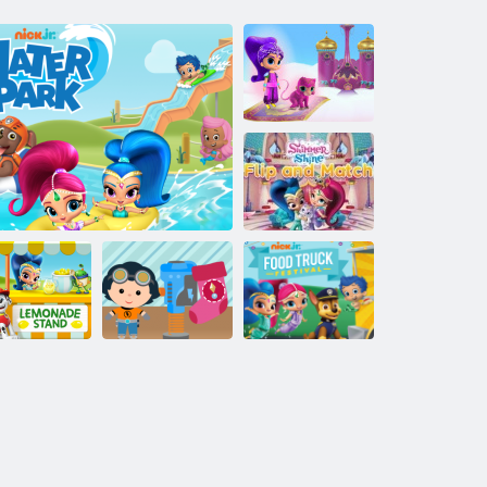
Shimmer and
Shine: Creazioni
lucenti e brillanti
Shimmer e
Shine Capovolgi
e abbina
Nick jr.
Nick jr. festival
upporto per
laboratorio di
del camion degli
limonata
Nickjr. Parco acquatico
vacanze
alimenti!