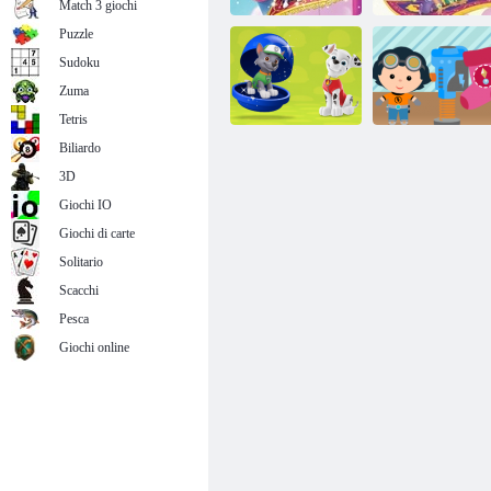
Match 3 giochi
Puzzle
Sudoku
Puzzle: luccichio
Zuma
e splendore
Su e via
Tetris
Biliardo
Nick jr.
3D
laboratorio di
Giochi IO
Cosa c'è dentro?
vacanze
Giochi di carte
Solitario
Scacchi
Pesca
Giochi online