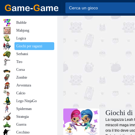
Bubble
Mahjong
Logica
Giochi per ragazzi
Serbatoi
Tiro
Corsa
Zombie
Avventura
Calcio
Lego NinjaGo
Spiderman
Giochi di
Strategia
La ragazza Leah ha
Guerra
miracoli maga imme
ora il trio deve u
Cecchino