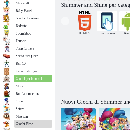
Minecraft
Shimmer and Shine per categ
Baby Hazel
Giochi di cartoni
Didattici
Spongebob
HTML5
Touch screen
And
Shimmer and Shine Hidden Stars
Fattoria
Transformers
Saetta McQueen
Ben 10
Camera di fuga
Giochi per bambini
Mario
Bob la lumachina
Nuovi Giochi di Shimmer an
Sonic
Sciare
Missioni
Giochi Flash