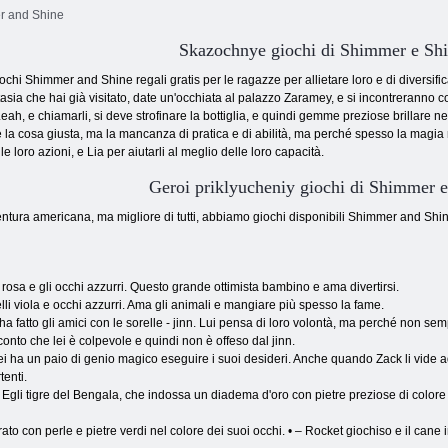
r and Shine
Skazochnye giochi di Shimmer e Sh
giochi Shimmer and Shine regali gratis per le ragazze per allietare loro e di diversif
ntasia che hai già visitato, date un'occhiata al palazzo Zaramey, e si incontreranno co
ah, e chiamarli, si deve strofinare la bottiglia, e quindi gemme preziose brillare n
 la cosa giusta, ma la mancanza di pratica e di abilità, ma perché spesso la magia n
e loro azioni, e Lia per aiutarli al meglio delle loro capacità.
Geroi priklyucheniy giochi di Shimmer e
ntura americana, ma migliore di tutti, abbiamo giochi disponibili Shimmer and Shi
 rosa e gli occhi azzurri. Questo grande ottimista bambino e ama divertirsi.
li viola e occhi azzurri. Ama gli animali e mangiare più spesso la fame.
a fatto gli amici con le sorelle - jinn. Lui pensa di loro volontà, ma perché non se
onto che lei è colpevole e quindi non è offeso dal jinn.
 ha un paio di genio magico eseguire i suoi desideri. Anche quando Zack li vide ad
tenti.
 Egli tigre del Bengala, che indossa un diadema d'oro con pietre preziose di colore
to con perle e pietre verdi nel colore dei suoi occhi. • – Rocket giochiso e il cane