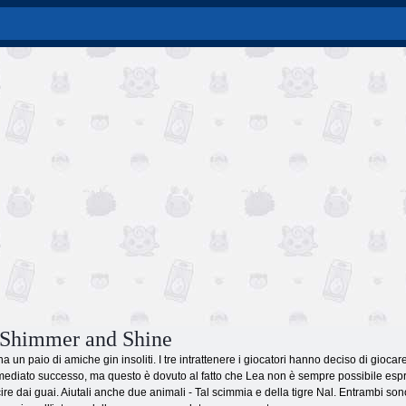
 Shimmer and Shine
 un paio di amiche gin insoliti. I tre intrattenere i giocatori hanno deciso di giocar
diato successo, ma questo è dovuto al fatto che Lea non è sempre possibile esprimer
scire dai guai. Aiutali anche due animali - Tal scimmia e della tigre Nal. Entrambi son