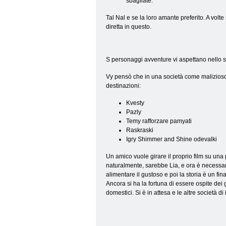
sbagliate.
Tal Nal e se la loro amante preferito. A volt
diretta in questo.
S personaggi avventure vi aspettano nello spi
Vy pensò che in una società come malizioso
destinazioni:
Kvesty
Pazly
Temy rafforzare pamyati
Raskraski
Igry Shimmer and Shine odevalki
Un amico vuole girare il proprio film su una 
naturalmente, sarebbe Lia, e ora è necessari
alimentare il gustoso e poi la storia è un fina
Ancora si ha la fortuna di essere ospite dei 
domestici. Si è in attesa e le altre società 