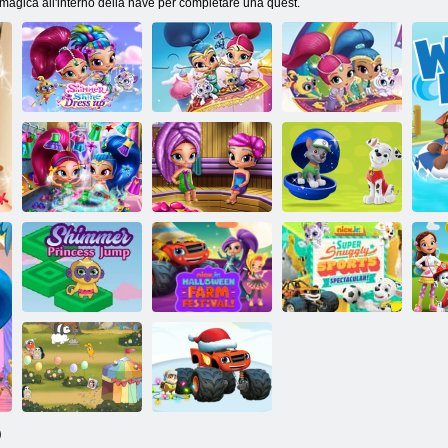
a magica all'interno della nave per completare una quest.
Shimmer and
Puzzle: luccichio
Shine: Dress up
e splendore
Su e via
Shimmer e
Shine Pulizia
Genies Glitter
dell'armadio
Vita reale Sauna
Cosa c'è dentro?
Nick Jr.
Nick jr. festival
Spettacolare
Shimmer
di fattoria di
sport super
S
Princess Jump
Halloween
coccolosi
)