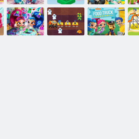
Nick Jr.
Shimmer e
Spettacolare
Shine Capovolgi
Shimmer
sport super
S
e abbina
Princess Jump
coccolosi
Shimmer e
Nick jr. festival
Nick jr. festival
Shine Pulizia
di fattoria di
del camion degli
N
dell'armadio
Halloween
alimenti!