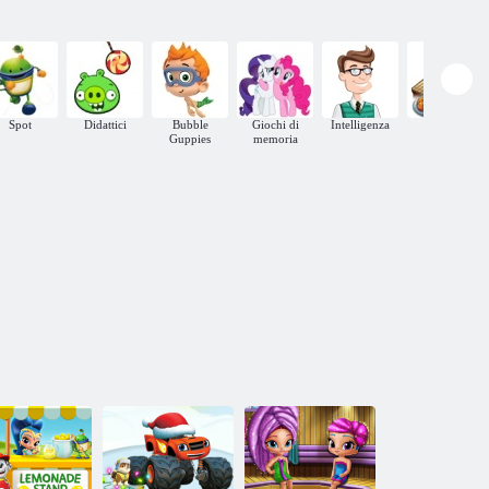
Spot
Didattici
Bubble
Giochi di
Intelligenza
Cucina
Guppies
memoria