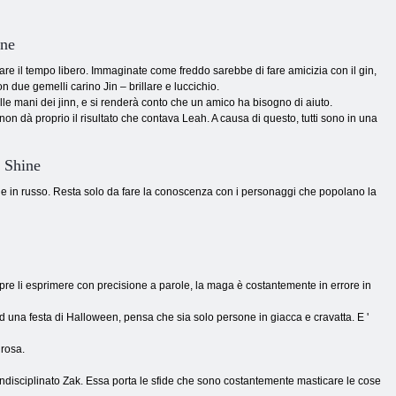
ine
icare il tempo libero. Immaginate come freddo sarebbe di fare amicizia con il gin,
n due gemelli carino Jin – brillare e luccichio.
elle mani dei jinn, e si renderà conto che un amico ha bisogno di aiuto.
on dà proprio il risultato che contava Leah. A causa di questo, tutti sono in una
 Shine
ne in russo. Resta solo da fare la conoscenza con i personaggi che popolano la
mpre li esprimere con precisione a parole, la maga è costantemente in errore in
 una festa di Halloween, pensa che sia solo persone in giacca e cravatta. E '
 rosa.
 indisciplinato Zak. Essa porta le sfide che sono costantemente masticare le cose