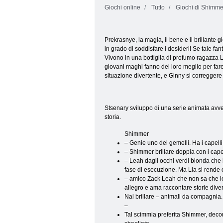
Giochi online
Tutto
Giochi di Shimme
Prekrasnye, la magia, il bene e il brillante 
in grado di soddisfare i desideri! Se tale fa
Vivono in una bottiglia di profumo ragazza Le
giovani maghi fanno del loro meglio per fare
situazione divertente, e Ginny si correggere l
Stsenary sviluppo di una serie animata avve
storia.
Shimmer
– Genie uno dei gemelli. Ha i capelli
– Shimmer brillare doppia con i capel
– Leah dagli occhi verdi bionda che h
fase di esecuzione. Ma Lia si rende c
– amico Zack Leah che non sa che lei
allegro e ama raccontare storie diver
Nal brillare – animali da compagnia.
–
Tal scimmia preferita Shimmer, decora