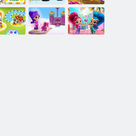
upporto per
Nick Jr: Buone
Genies Glitter
limonata
vacanze Resort
Vita reale Sauna
Shimmer and
Shimmer and
ickjr. Parco
Shine: Creazioni
Shine Hidden
acquatico
lucenti e brillanti
Stars