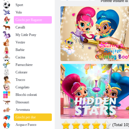
Potrete visitare l
Sport
Volo
Giochi per Ragazze
Cavalli
My Little Pony
Vestire
Barbie
Cucina
Parrucchiere
Colorare
Trucco
Congelato
Blocchi colorati
Dinosauri
Avventura
Shimmer and Shine: Coloring Book
Giochi per due
(Total 10
Acqua e Fuoco