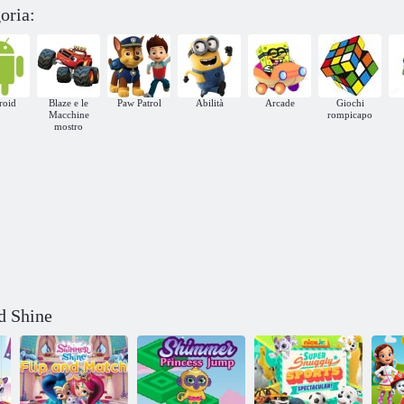
Gumball: Caccia
oria:
all'uovo
Nick Jr: Buone
desideroso
vacanze Resort
roid
Blaze e le
Paw Patrol
Abilità
Arcade
Giochi
Macchine
rompicapo
mostro
d Shine