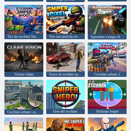
Tiro da cecchino Stickman
Tiro con pixel da cecchino
Sparatutto a tempo di toro
Visione chiara
Gioco di cecchino sparatutto di zombi
Cecchino urbano 2
Eroe del cecchino
Stickman Sniper
Cecchino urbano: caccia al mondo sotterraneo