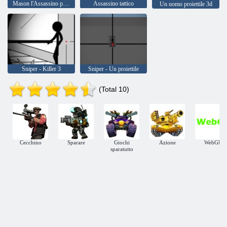
Mason l'Assassino professionista
Assassino tattico
Un uomo proiettile 3d
Sniper - Killer 3
Sniper - Un proiettile
(Total 10)
Cecchino
Sparare
Giochi
Azione
WebGL
sparatutto