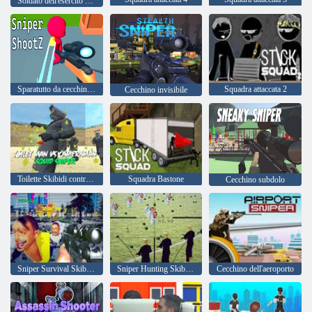
Soldato dell'esercito 3D cecchino letale
Sparatutto da cecchinoZ
Squadra attaccata 2
Cecchino invisibile
Toilette Skibidi contro Cecchino cameraman
Squadra Bastone
Cecchino subdolo
Sniper Survival Skibidi Toilette
Sniper Hunting Skibidi WC
Cecchino dell'aeroporto