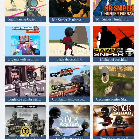
Squid Game Guard 011
Mr Sniper Hunter Frenzy
Mr Sniper 3: ultima azione
Gigante voleva un mostro
Sfida da cecchino
L'alba del cecchino
Contatore zombi cecchino
Combattimento da cecchino 3D
Cecchino contro Skibidi Toilette
Squadra attaccata 4
Squadra attaccata 3