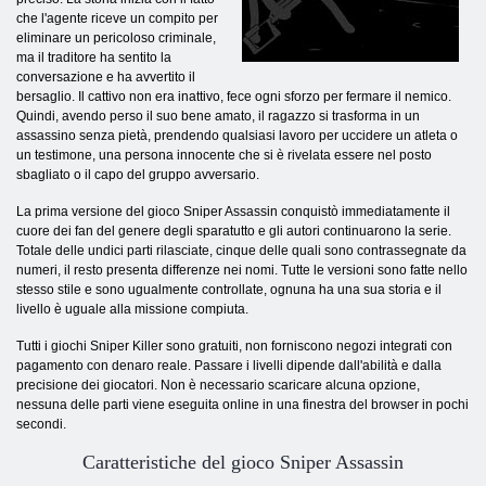
che l'agente riceve un compito per
eliminare un pericoloso criminale,
ma il traditore ha sentito la
conversazione e ha avvertito il
bersaglio. Il cattivo non era inattivo, fece ogni sforzo per fermare il nemico.
Quindi, avendo perso il suo bene amato, il ragazzo si trasforma in un
assassino senza pietà, prendendo qualsiasi lavoro per uccidere un atleta o
un testimone, una persona innocente che si è rivelata essere nel posto
sbagliato o il capo del gruppo avversario.
La prima versione del gioco Sniper Assassin conquistò immediatamente il
cuore dei fan del genere degli sparatutto e gli autori continuarono la serie.
Totale delle undici parti rilasciate, cinque delle quali sono contrassegnate da
numeri, il resto presenta differenze nei nomi. Tutte le versioni sono fatte nello
stesso stile e sono ugualmente controllate, ognuna ha una sua storia e il
livello è uguale alla missione compiuta.
Tutti i giochi Sniper Killer sono gratuiti, non forniscono negozi integrati con
pagamento con denaro reale. Passare i livelli dipende dall'abilità e dalla
precisione dei giocatori. Non è necessario scaricare alcuna opzione,
nessuna delle parti viene eseguita online in una finestra del browser in pochi
secondi.
Caratteristiche del gioco Sniper Assassin