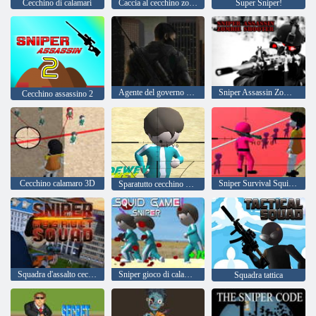
Cecchino di calamari
Caccia al cecchino zombi
Super Sniper!
Agente del governo assassino di cecchino
Sniper Assassin Zombie Shooter
Cecchino assassino 2
Cecchino calamaro 3D
Sniper Survival Squidy Game
Sparatutto cecchino gioco di calamari
Squadra d'assalto cecchini
Sniper gioco di calamari
Squadra tattica