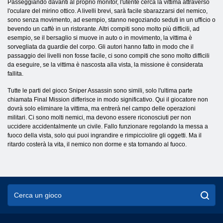
Passeggiando davanti al proprio monitor, l'utente cerca la vittima attraverso
l'oculare del mirino ottico. A livelli brevi, sarà facile sbarazzarsi del nemico,
sono senza movimento, ad esempio, stanno negoziando seduti in un ufficio o
bevendo un caffè in un ristorante. Altri compiti sono molto più difficili, ad
esempio, se il bersaglio si muove in auto o in movimento, la vittima è
sorvegliata da guardie del corpo. Gli autori hanno fatto in modo che il
passaggio dei livelli non fosse facile, ci sono compiti che sono molto difficili
da eseguire, se la vittima è nascosta alla vista, la missione è considerata
fallita.
Tutte le parti del gioco Sniper Assassin sono simili, solo l'ultima parte
chiamata Final Mission differisce in modo significativo. Qui il giocatore non
dovrà solo eliminare la vittima, ma entrerà nel campo delle operazioni
militari. Ci sono molti nemici, ma devono essere riconosciuti per non
uccidere accidentalmente un civile. Fallo funzionare regolando la messa a
fuoco della vista, solo qui puoi ingrandire e rimpicciolire gli oggetti. Ma il
ritardo costerà la vita, il nemico non dorme e sta tornando al fuoco.