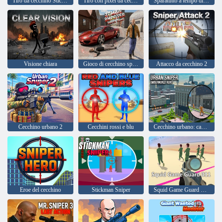
Tiro da cecchino Stickman
Tiro con pixel da cecchino
Sparatutto a tempo di toro
Visione chiara
Gioco di cecchino sparatutto di zombi
Attacco da cecchino 2
Cecchino urbano 2
Cecchini rossi e blu
Cecchino urbano: caccia al mondo sotterraneo
Eroe del cecchino
Stickman Sniper
Squid Game Guard 011