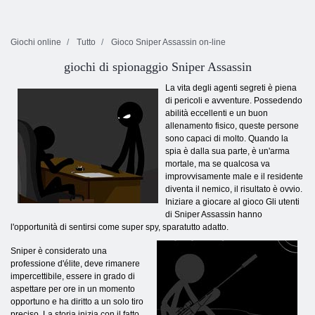
Giochi online
Tutto
Gioco Sniper Assassin on-line
giochi di spionaggio Sniper Assassin
La vita degli agenti segreti è piena
di pericoli e avventure. Possedendo
abilità eccellenti e un buon
allenamento fisico, queste persone
sono capaci di molto. Quando la
spia è dalla sua parte, è un'arma
mortale, ma se qualcosa va
improvvisamente male e il residente
diventa il nemico, il risultato è ovvio.
Iniziare a giocare al gioco Gli utenti
di Sniper Assassin hanno
l'opportunità di sentirsi come super spy, sparatutto adatto.
Sniper è considerato una
professione d'élite, deve rimanere
impercettibile, essere in grado di
aspettare per ore in un momento
opportuno e ha diritto a un solo tiro
preciso. La storia inizia con il fatto