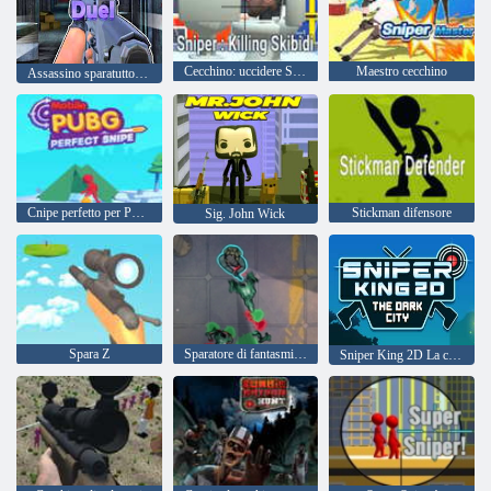
Cecchino: uccidere Skibidi
Maestro cecchino
Assassino sparatutto duello
Cnipe perfetto per PUBG mobile
Stickman difensore
Sig. John Wick
Spara Z
Sparatore di fantasmi da cecchino
Sniper King 2D La città oscura