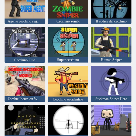
Agente cecchino segreto
Cecchino zombi
Il codice del cecchino
Super cecchino
Hitman Sniper
Cecchino Elite
Zombie Incursion World
Stickman Sniper Hero
Cecchino occidentale