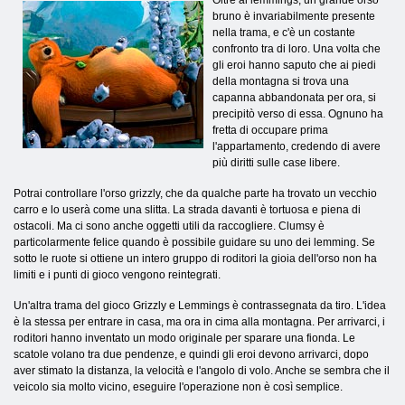
bruno è invariabilmente presente
nella trama, e c'è un costante
confronto tra di loro. Una volta che
gli eroi hanno saputo che ai piedi
della montagna si trova una
capanna abbandonata per ora, si
precipitò verso di essa. Ognuno ha
fretta di occupare prima
l'appartamento, credendo di avere
più diritti sulle case libere.
Potrai controllare l'orso grizzly, che da qualche parte ha trovato un vecchio
carro e lo userà come una slitta. La strada davanti è tortuosa e piena di
ostacoli. Ma ci sono anche oggetti utili da raccogliere. Clumsy è
particolarmente felice quando è possibile guidare su uno dei lemming. Se
sotto le ruote si ottiene un intero gruppo di roditori la gioia dell'orso non ha
limiti e i punti di gioco vengono reintegrati.
Un'altra trama del gioco Grizzly e Lemmings è contrassegnata da tiro. L'idea
è la stessa per entrare in casa, ma ora in cima alla montagna. Per arrivarci, i
roditori hanno inventato un modo originale per sparare una fionda. Le
scatole volano tra due pendenze, e quindi gli eroi devono arrivarci, dopo
aver stimato la distanza, la velocità e l'angolo di volo. Anche se sembra che il
veicolo sia molto vicino, eseguire l'operazione non è così semplice.