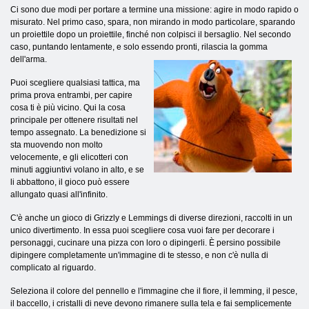
Ci sono due modi per portare a termine una missione: agire in modo rapido o
misurato. Nel primo caso, spara, non mirando in modo particolare, sparando
un proiettile dopo un proiettile, finché non colpisci il bersaglio. Nel secondo
caso, puntando lentamente, e solo essendo pronti, rilascia la gomma
dell'arma.
Puoi scegliere qualsiasi tattica, ma
prima prova entrambi, per capire
cosa ti è più vicino. Qui la cosa
principale per ottenere risultati nel
tempo assegnato. La benedizione si
sta muovendo non molto
velocemente, e gli elicotteri con
minuti aggiuntivi volano in alto, e se
li abbattono, il gioco può essere
allungato quasi all'infinito.
C'è anche un gioco di Grizzly e Lemmings di diverse direzioni, raccolti in un
unico divertimento. In essa puoi scegliere cosa vuoi fare per decorare i
personaggi, cucinare una pizza con loro o dipingerli. È persino possibile
dipingere completamente un'immagine di te stesso, e non c'è nulla di
complicato al riguardo.
Seleziona il colore del pennello e l'immagine che il fiore, il lemming, il pesce,
il baccello, i cristalli di neve devono rimanere sulla tela e fai semplicemente