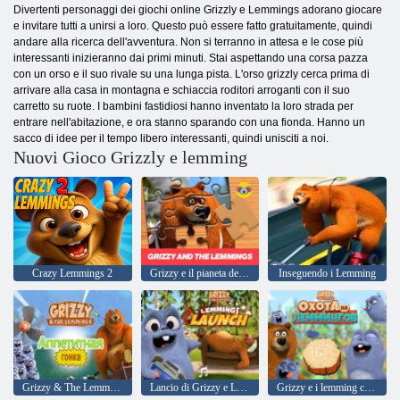
Divertenti personaggi dei giochi online Grizzly e Lemmings adorano giocare
e invitare tutti a unirsi a loro. Questo può essere fatto gratuitamente, quindi
andare alla ricerca dell'avventura. Non si terranno in attesa e le cose più
interessanti inizieranno dai primi minuti. Stai aspettando una corsa pazza
con un orso e il suo rivale su una lunga pista. L'orso grizzly cerca prima di
arrivare alla casa in montagna e schiaccia roditori arroganti con il suo
carretto su ruote. I bambini fastidiosi hanno inventato la loro strada per
entrare nell'abitazione, e ora stanno sparando con una fionda. Hanno un
sacco di idee per il tempo libero interessanti, quindi unisciti a noi.
Nuovi Gioco Grizzly e lemming
Crazy Lemmings 2
Grizzy e il pianeta dei puzzle di Lemmings
Inseguendo i Lemming
Grizzy & The Lemmings: Yummy Run
Lancio di Grizzy e Lemmings Lemmings
Grizzy e i lemming colpiscono un lemming