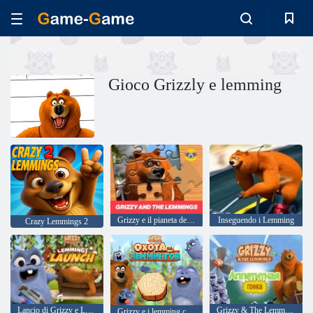
Gioco Grizzly e lemming
Grizzy e il pianeta dei puzzle di Lemmings
Inseguendo i Lemming
Crazy Lemmings 2
Lancio di Grizzy e Lemmings Lemmings
Grizzy & The Lemmings: Yummy Run
Grizzy e i lemming colpiscono un lemming