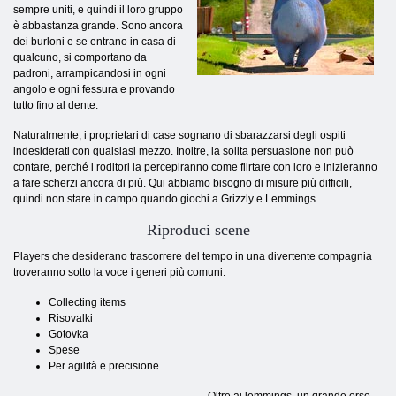
sempre uniti, e quindi il loro gruppo
è abbastanza grande. Sono ancora
dei burloni e se entrano in casa di
qualcuno, si comportano da
padroni, arrampicandosi in ogni
angolo e ogni fessura e provando
tutto fino al dente.
Naturalmente, i proprietari di case sognano di sbarazzarsi degli ospiti
indesiderati con qualsiasi mezzo. Inoltre, la solita persuasione non può
contare, perché i roditori la percepiranno come flirtare con loro e inizieranno
a fare scherzi ancora di più. Qui abbiamo bisogno di misure più difficili,
quindi non stare in campo quando giochi a Grizzly e Lemmings.
Riproduci scene
Players che desiderano trascorrere del tempo in una divertente compagnia
troveranno sotto la voce i generi più comuni:
Collecting items
Risovalki
Gotovka
Spese
Per agilità e precisione
Oltre ai lemmings, un grande orso