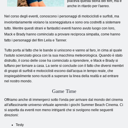
piaceva questa storia del film, ma è
anche in ritardo per l'aereo.
Nel corso degli eventi, conoscono i personaggi di motociclisti e surfisti, ma
involontariamente violano la sceneggiatura e sono ora costretti a sistemare
tutto. Mentre questi strani e fantastici eventi hanno avuto luogo con loro,
Mack e Brady hanno cominciato a provare reciproca simpatia, come hanno
fatto i personaggi del film Leila e Tanner.
Tutto porta al fatto che le bande si uniscono e vanno al faro, in cima al quale
l'astuto scienziato gioca con la sua macchina meteorologica. Quando è stato
distrutto, il corso delle cose ha cominciato a riprendere, e Mack e Brady si
tuffano per tornare a casa. La serie si conclude con il fatto che diversi membri
di gruppi di surfisti e motociclisti escono dall'acqua in tempo reale, che
inspiegabilmente sono riusciti a superare la linea della realtà e ad entrare
nel nostro mondo.
Game Time
Offriamo anche di immergerci sotto l'onda per arrivare dal mondo del cinema
all'affascinante universo virtuale aprendo i giochi Summer Beach Cinema. Ci
si aspetta da eventi non meno intriganti che si svolgono nelle seguenti
direzioni:
Testy