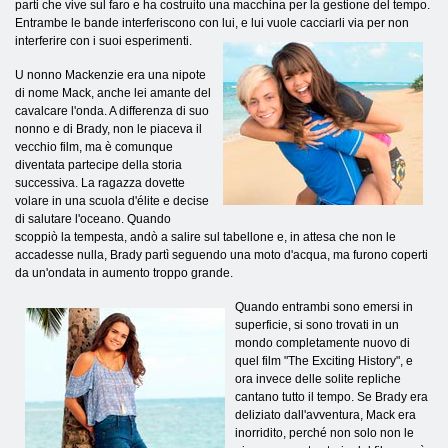
parti che vive sul faro e ha costruito una macchina per la gestione del tempo.
Entrambe le bande interferiscono con lui, e lui vuole cacciarli via per non
interferire con i suoi esperimenti.
U nonno Mackenzie era una nipote
di nome Mack, anche lei amante del
cavalcare l'onda. A differenza di suo
nonno e di Brady, non le piaceva il
vecchio film, ma è comunque
diventata partecipe della storia
successiva. La ragazza dovette
volare in una scuola d'élite e decise
di salutare l'oceano. Quando
scoppiò la tempesta, andò a salire sul tabellone e, in attesa che non le
accadesse nulla, Brady partì seguendo una moto d'acqua, ma furono coperti
da un'ondata in aumento troppo grande.
Quando entrambi sono emersi in
superficie, si sono trovati in un
mondo completamente nuovo di
quel film "The Exciting History", e
ora invece delle solite repliche
cantano tutto il tempo. Se Brady era
deliziato dall'avventura, Mack era
inorridito, perché non solo non le