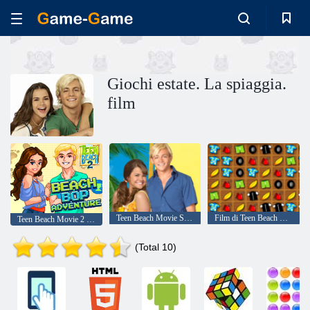
Giochi estate. La spiaggia.
film
Teen Beach Movie Sei un motociclista o un surfista?
Film di Teen Beach Motoqueros vs. Surfers
Teen Beach Movie 2 Bop Adventure
(Total 10)