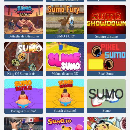
Battaglia di lotta sumo
SUMO FURY
Scontro di sumo
King Of Sumo la rissa definitiva
Melma di sumo 3D
Pixel Sumo
Smash di sumo!
Sumo
Battaglia di sumo!