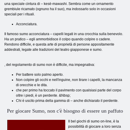
una speciale cintura di – kesё-mawashi. Sembra come un ornamento
grembiule ricamato (ognuno ha il suo), ma indossarlo solo in occasioni
speciali per i rituali.
Acconciatura.
Il famoso sumo acconciatura – capelli legati in una crocchia sulla benevolo.
Ha un pratico – egli ammorbidisce il colpo quando colpire o cadere.
Rendono difficile, e questa arte di proprietà di persone appositamente
addestrati, legate alle tradizioni del teatro giapponese e sumo.
, del regolamento di sumo non è difficile, ma impegnativa:
Per battere solo palmo aperto.
Non colpire gli occhi e nell'inguine, non tirare i capelli, la mancanza
di orecchie e le dita.
che per primo ha toccato il pavimento con qualsiasi parte del corpo
oltre i piedi, è un perdente. &Nbsp;
Chi è uscito prima della gamma di – anche dichiarato il perdente.
Per giocare Sumo, non c'è bisogno di essere un paffuto
Il bel giochi di sumo on-line, è la
possibilità di giocare a loro senza