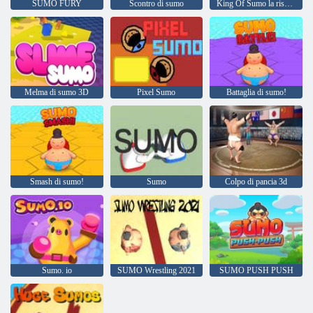
SUMO FURY
Scontro di sumo
King Of Sumo la rissa definitiva
Melma di sumo 3D
Pixel Sumo
Battaglia di sumo!
Smash di sumo!
Sumo
Colpo di pancia 3d
Sumo. io
SUMO Wrestling 2021
SUMO PUSH PUSH