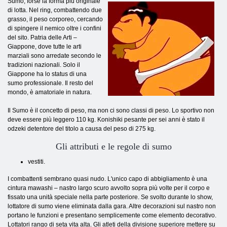
Sumo, forse la forma più originale
di lotta. Nel ring, combattendo due
grasso, il peso corporeo, cercando
di spingere il nemico oltre i confini
del sito. Patria delle Arti –
Giappone, dove tutte le arti
marziali sono arredate secondo le
tradizioni nazionali. Solo il
Giappone ha lo status di una
sumo professionale. Il resto del
mondo, è amatoriale in natura.
Il Sumo è il concetto di peso, ma non ci sono classi di peso. Lo sportivo non
deve essere più leggero 110 kg. Konishiki pesante per sei anni è stato il
odzeki detentore del titolo a causa del peso di 275 kg.
Gli attributi e le regole di sumo
vestiti.
I combattenti sembrano quasi nudo. L'unico capo di abbigliamento è una
cintura mawashi – nastro largo scuro avvolto sopra più volte per il corpo e
fissato una unità speciale nella parte posteriore. Se svolto durante lo show,
lottatore di sumo viene eliminata dalla gara. Altre decorazioni sul nastro non
portano le funzioni e presentano semplicemente come elemento decorativo.
Lottatori rango di seta vita alta. Gli atleti della divisione superiore mettere su