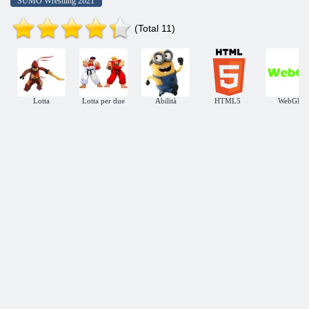
SUMO Wrestling 2021
(Total 11)
Lotta
Lotta per due
Abilità
HTML5
WebGL