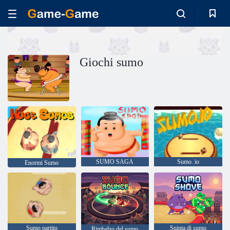
Giochi sumo
SUMO SAGA
Sumo. io
Enormi Sumo
Sumo partito
Spinta di sumo
Rimbalzo del sumo