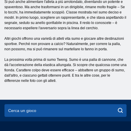
Si può anche alimentare l'atleta a più arrotondato, diventando un potente e
spaventoso. Ma anche trasformarsi in un dirigibile, rimane molto fragile – Se
lo tocchi, ha immediatamente scoppiò. Classe mostrata nel sumo deciso e
mostri. In primo luogo, scegliere un rappresentante, e che stava aspettando il
segnale, seduto su anello gonfiabile in piscina. Il resto lo conoscete – è
necessario espellere l'avversario sopra la linea del cerchio.
Altri giochi offrono una varietà di atleti vita sumo e giocare altre destinazioni
sportive. Perché non provare a calcio? Naturalmente, per correre la palla,
non possono, ma si può rimanere sul martellare lo fanno in porta.
La prossima volta prima di sumo Tweng. Sumo è una palla di cannone, che
dà l'accelerazione della elastica allungata. Si scopre che qualcosa come una
fionda. Carattere colpo deve essere efficace – abbattere un gruppo di sumo,
dall'altro, e ciascuno gettati ottenere punti. E tra le altre cose, per le
differenze nelle foto con gli atleti.