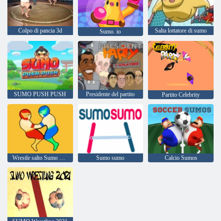
Colpo di pancia 3d
Salta lottatore di sumo
Sumo. io
SUMO PUSH PUSH
Presidente del partito
Partito Celebrity
Wrestle salto Sumo Fever
Sumo sumo
Calcio Sumos