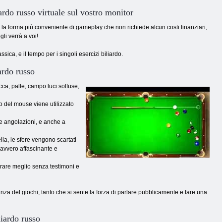
ardo russo virtuale sul vostro monitor
 la forma più conveniente di gameplay che non richiede alcun costi finanziari,
gli verrà a voi!
ica, e il tempo per i singoli esercizi biliardo.
ardo russo
cca, palle, campo luci soffuse,
o del mouse viene utilizzato
se angolazioni, e anche a
lla, le sfere vengono scartati
davvero affascinante e
arare meglio senza testimoni e
a del giochi, tanto che si sente la forza di parlare pubblicamente e fare una
iardo russo