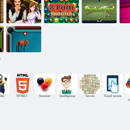
Guardians of the
Galaxy
Biliardo di
8 sparatutto in
piscina
piscina
Biliardo 3d russo piramide
Piscina tascabile
)
Biliardo Drift
lità
HTML5
Snooker
Intelligenza
Tavolo
Touch screen
r