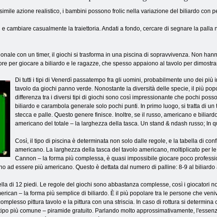
 simile azione realistico, i bambini possono frolic nella variazione del biliardo con 
i e cambiare casualmente la traiettoria. Andati a fondo, cercare di segnare la palla
ale con un timer, il giochi si trasforma in una piscina di sopravvivenza. Non hanno
ore per giocare a biliardo e le ragazze, che spesso appaiono al tavolo per dimostrar
Di tutti i tipi di Venerdì passatempo fra gli uomini, probabilmente uno dei più
tavolo da giochi panno verde. Nonostante la diversità delle specie, il più popol
differenza tra i diversi tipi di giochi sono così impressionante che pochi posson
biliardo e carambola generale solo pochi punti. In primo luogo, si tratta di u
stecca e palle. Questo genere finisce. Inoltre, se il russo, americano e biliar
americano del totale – la larghezza della tasca. Un stand & ndash russo; In que
Così, il tipo di piscina è determinata non solo dalle regole, e la tabella di con
americano. La larghezza della tasca del tavolo americano, moltiplicato per le r
Cannon – la forma più complessa, è quasi impossibile giocare poco professio
no ad essere più americano. Questo è dettata dal numero di palline: 8-9 al biliardo 
la di 12 piedi. Le regole del giochi sono abbastanza complesse, così i giocatori non
rican – la forma più semplice di biliardo. È il più popolare tra le persone che veni
mplesso pittura tavolo e la pittura con una striscia. In caso di rottura si determina c
il tipo più comune – piramide gratuito. Parlando molto approssimativamente, l'essenza d