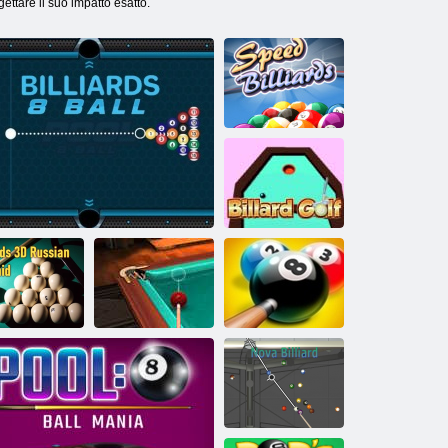
ettare il suo impatto esatto.
Velocità Biliardo
Biliardo Golf
Biliardo 3d
Il miglior
sso piramide
Billiards 8 Ball
biliardo russo
Main Event