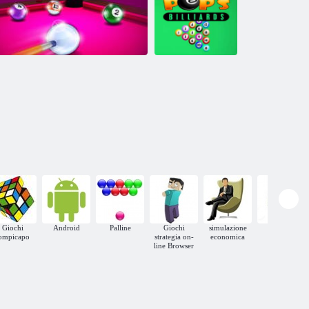
Nova Billiard
Biliardo pop
Piscina: 8 Ball Mania
Giochi
Android
Palline
Giochi
simulazione
Spot
ompicapo
strategia on-
economica
line Browser