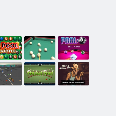
sparatutto in
Piramide di
Piscina: 8 Ball
piscina
biliardo 3D
Mania
Trucchi di
ova Billiard
Piscina tascabile
biliardo mafia