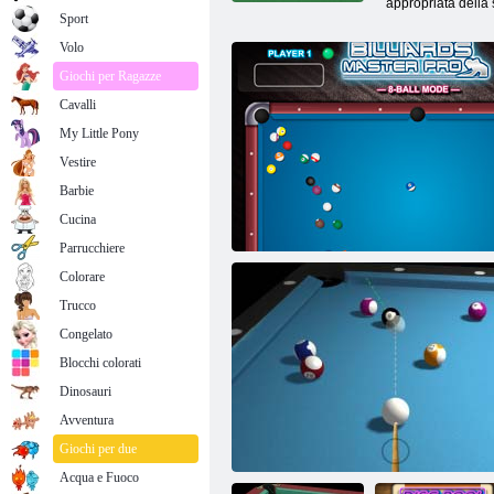
appropriata della 
Sport
Volo
Giochi per Ragazze
Cavalli
My Little Pony
Vestire
Barbie
Cucina
Parrucchiere
Colorare
Trucco
Congelato
Blocchi colorati
Dinosauri
Avventura
Biliardo professionale Maestro
Giochi per due
Acqua e Fuoco