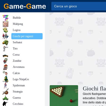
Bubble
Mahjong
Logica
Giochi per ragazzi
Serbatoi
Tiro
Corsa
Zombie
Avventura
Calcio
Lego NinjaGo
Spiderman
Giochi fl
Strategia
Giochi flashgames 
Guerra
educativo. Dobbiam
line dello stato d
Cecchino