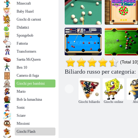
Minecraft
Baby Hazel
Giochi di cartoni
Didattici
Spongebob
Piramide di
Lettore pool di
Fattoria
biliardo 3D
Biliardo 3D 8 Ball Pool
dischi 2
Transformers
Saetta McQueen
(Total 10
Ben 10
Biliardo russo per categoria:
Blast Billiards
Camera di fuga
estreme 6
Biliardo Arcade
Giochi per bambini
Mario
Bob la lumachina
Giochi biliardo
Giochi online
Abi
Sonic
Sciare
Missioni
Giochi Flash