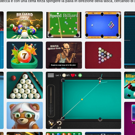
stecca e con una certa forza spingere la palla in direzione della tasca, cercando di g
Billiard Blitz
Speed
Velocità Pool
Challenge
u200bu200bBilliard
King
Biliardo
Trucchi di
flashgames
Biliardo. io
biliardo mafia
dritto
Billiards 3D:
Russian
Pyramid
ru