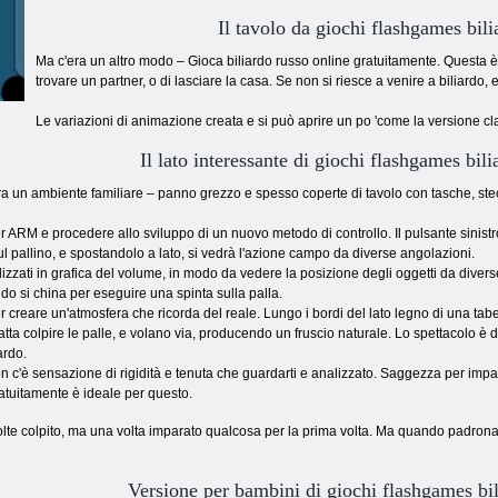
Il tavolo da giochi flashgames bili
Ma c'era un altro modo – Gioca biliardo russo online gratuitamente. Questa è
trovare un partner, o di lasciare la casa. Se non si riesce a venire a biliardo, e
Le variazioni di animazione creata e si può aprire un po 'come la versione class
Il lato interessante di giochi flashgames bili
ntra un ambiente familiare – panno grezzo e spesso coperte di tavolo con tasche, ste
r ARM e procedere allo sviluppo di un nuovo metodo di controllo. Il pulsante sinistr
ul pallino, e spostandolo a lato, si vedrà l'azione campo da diverse angolazioni.
alizzati in grafica del volume, in modo da vedere la posizione degli oggetti da diver
ndo si china per eseguire una spinta sulla palla.
er creare un'atmosfera che ricorda del reale. Lungo i bordi del lato legno di una tabe
tta colpire le palle, e volano via, producendo un fruscio naturale. Lo spettacolo è 
ardo.
n c'è sensazione di rigidità e tenuta che guardarti e analizzato. Saggezza per imp
ratuitamente è ideale per questo.
lte colpito, ma una volta imparato qualcosa per la prima volta. Ma quando padronanz
Versione per bambini di giochi flashgames bil