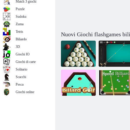
Match 3 giochi
Puzzle
Sudoku
Zuma
Tetris
Nuovi Giochi flashgames bil
Biliardo
3D
Giochi IO
Giochi di carte
Solitario
Scacchi
Billiards 3D:
Russian
Biliardo 3d
Pesca
Pyramid
russo piramide
Giochi online
Speed
Biliardo Golf
u200bu200bBillia