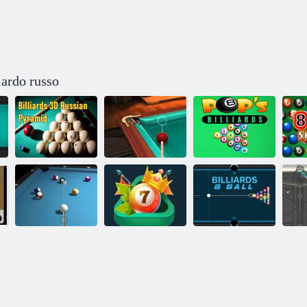
iardo russo
Biliardo 3d
Il miglior
8 
russo piramide
biliardo russo
Biliardo pop
Biliardo 3D 8
rd
Ball Pool
Biliardo. io
Billiards 8 Ball
N