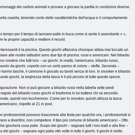
personaggi dei cartoni animati e provare a giocare la partita in condizioni diverse.
 nella casella, tenendo conto delle caratteristiche dell'acqua e il comportamento
 tempo per il tempo di lanciare palle in buca come si sente il assordante « »,
e le proprie capacità e mettere il record.
 interessanti è la piscina. Questo giochi affascina chiunque abbia mai toccato un
are alle nostre latitudini sono due tipi di piscina: russi e americani. Nel biliardo
o credere che tutti loro – un giochi. In realtà, l'americano, biliardo russo,
n tavolo da giochi, coperto con un certo panno di colore – stoffa. Seconda –
do hanno tasche, il cannone è giocato su tavoli senza di loro. In snooker e biliardo
sto giochi, la larghezza della tasca è il più piccolo di tutte queste specie.
figurazione. Non si può giocare a biliardo russi nella tabella sette piedi
egole del biliardo russo giochi si trasforma in lui battere chi va secondo.
nale, quindi non toccheremo. Come per lo snooker, quindi utilizza la tasca
americano, rispetto al 21 in pool.
 professionisti possono trascorrere alla festa per qualche ora, i professionisti si
vano a divertirsi, non competere. Il tipo più comune di biliardo americano – Otto.
he giocherà cosa palle. Scopo del giochi – segnare tutti i loro balli e alla fine –
el giochi – segnare ogni palla otto volte in tutto il giochi. Il giochi è molto