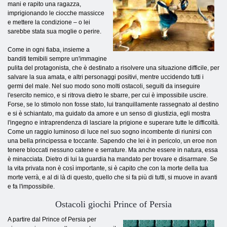
mani e rapito una ragazza,
imprigionando le ciocche massicce
e mettere la condizione – o lei
sarebbe stata sua moglie o perire.
Come in ogni fiaba, insieme a
banditi temibili sempre un'immagine
pulita del protagonista, che è destinato a risolvere una situazione difficile, per
salvare la sua amata, e altri personaggi positivi, mentre uccidendo tutti i
germi del male. Nel suo modo sono molti ostacoli, seguiti da inseguire
l'esercito nemico, e si ritrova dietro le sbarre, per cui è impossibile uscire.
Forse, se lo stimolo non fosse stato, lui tranquillamente rassegnato al destino
e si è schiantato, ma guidato da amore e un senso di giustizia, egli mostra
l'ingegno e intraprendenza di lasciare la prigione e superare tutte le difficoltà.
Come un raggio luminoso di luce nel suo sogno incombente di riunirsi con
una bella principessa e toccante. Sapendo che lei è in pericolo, un eroe non
tenere bloccati nessuno catene e serrature. Ma anche essere in natura, essa
è minacciata. Dietro di lui la guardia ha mandato per trovare e disarmare. Se
la vita privata non è così importante, si è capito che con la morte della tua
morte verrà, e al di là di questo, quello che si fa più di tutti, si muove in avanti
e fa l'impossibile.
Ostacoli giochi Prince of Persia
A partire dal Prince of Persia per