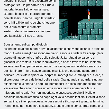
giocare, si passa molte avventure con il
protagonista. Ha preparato per il ruolo
importante, ma l'aiuto non fa male.
Quando è riuscito a lasciare dungeon,
non rilassarsi, perché lungo la strada ci
sono i ritratti del principe che chiedono
per la sua cattura e promette
sostanziale ricompensa a chiunque
voglia assistere il suo arresto.
Spostamento sul campo di giochi,
essere molto attenti a non Narva di affidamento che viene di tanto in tanto nel
modo. A volte è meglio nascondere dietro la roccia e saltare tra i cespugli di
essere di nuovo nelle grinfie dello spietato Jaffar. Una diversa serie di
giocattoli che resterà in condizioni diverse, e anche trovare te nel labirinto
sotterraneo. Il tuo percorso accende una torcia, ma non è abbastanza luce
per illuminare l'intero spazio davanti e sui lati, che possono attendere il
pericolo. Per evitare spiacevoli sorprese, raccogliere le immagini di fuoco, e
si prenderanno cura delle luci della strada. Ora, quando si guarda, studiare
attentamente la strada da seguire, perché tutti in attesa ingegnose trappole.
Per evitare che cadano come un eroe morirà senza adempiere la sua
missione principale. Ma non importa se è successo, perché il livello è
possibile ricominciare tutto da capo ogni volta accade fastidio. I tentativi sono
senza fine, e il tempo necessario per eseguire il compito è giunto al termine.
Pertanto, se non rispettare la scadenza, che è anche considerato come una