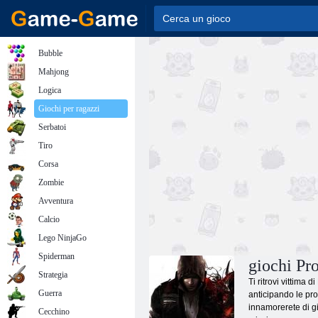
Bubble
Mahjong
Logica
Giochi per ragazzi
Serbatoi
Tiro
Corsa
Zombie
Avventura
Calcio
Lego NinjaGo
Spiderman
giochi Pr
Strategia
Ti ritrovi vittima 
Guerra
anticipando le pro
innamorerete di gi
Cecchino