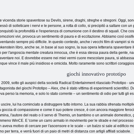
vicenda storie spaventose su Devils, sirene, draghi, streghe e stregoni. Oggi, sono sta
ssò di solleticare i nervi e le persone, a rotta di collo, si precipitò a saltare con 
 conquistò la profondità e l'esperienza di comunione con il destino di squali. Che cos
emozioni vivi, provoca un sentimento di paura e di eccitazione. Abbiamo così ossificat
iventando sempre più difficile. In questo contesto, anche i vecchi film di vampiri si 
enstein libro, anche se, in base al suo sogno, la sua opera letteraria spaventare i
o per l'angoscia mentale creatura innocua, che è essa stessa paura della gente, nas
aventare noi. E dovrebbe essere nei miei vermi cuore mescolare paura, si abbassa
 vince il male più insidioso e omicida. Molto raramente sono scrittori coraggiosi 
giochi innovativo prototipo
 2009, sotto gli auspici della società Radical Entertainment rilasciato Prototipo - uno s
tagonista del giochi Prototipo – Alex, che è stato vittima di esperimenti scientifici. D
va perso la memoria, e solo lo stato corrente – un sentimento di odio per tutti gli ess
 uscire, lui ha cominciato a distruggere tutto intorno. La sua rabbia sfrenata moltipli
 goccia di compassione e come il suo potere cresce, è con ancora maggiore feroci
mina, l'autore del reato o il servo di Themis, un bambino o un animale domestico, g
meno WinCE. E 'come un carro armato in movimento per le strade e nel processo dist
 aveva motivo di cercare per l'ascensore e le scale – un balzo si sale al edificio molto
o per terra, e verrà fuori di un paio di metri di distanza con artigli affilati sciabole.