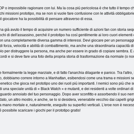
P o impossibile ragionare con lui. Ma la cosa più pericolosa è che tutto il tempo c
chi missioni prototipo, ma se non si vuole fare confusione con le attività obbligatori
e il giocatore ha la possibilità di pensare attraverso di essa.
ha già avuto il tempo di acquisire un numero sufficiente di azioni fan con storia seq
iochi di dell'assassino, perché il prototipo ha così gentilmente ai loro cuori elementi d
con una completamente diversa gamma di interessi. Devi giocare per un personaggi
i forza, velocità e abilità di combattimento, ma anche una straordinaria capacità di 
solo per distruggere la persona, ma anche per essere in grado di copiare sembra. E a
ricordi e si deve fare una foto della propria storia di trasformazione da normale (o 
e formalmente la legge marziale, e di fatto l'anarchia dilagante e panico. Tra l'altro, 
mpo, dobbiamo correre intorno a Manhattan, esibendosi come una trama e missioni 
netico che gioca nel prototipo uno dei ruoli più importanti. I nemici sono più che suff
di una speciale unità di « Black Watch » e mutanti, e dei residenti a volte ordinari d
e sguardo annoiato del tuo personaggio. Dopo aver sconfitto e assorbendo il suo nemic
to, un altro mostro, e anche, se lo si desidera, venerabile vecchio dai capelli grig
 mano mortale e, naturalmente, eseguito su superfici verticali. L'eroe non è necess
 possibile scaricare i giochi per il prototipo gratis!