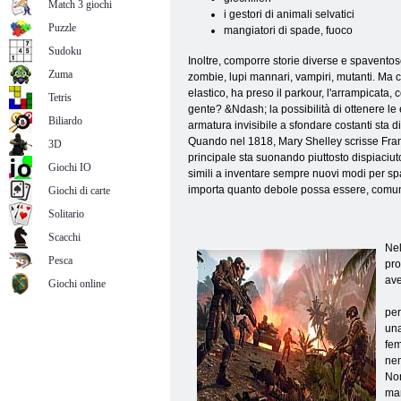
Match 3 giochi
i gestori di animali selvatici
Puzzle
mangiatori di spade, fuoco
Sudoku
Inoltre, comporre storie diverse e spaventose 
Zuma
zombie, lupi mannari, vampiri, mutanti. Ma ce
elastico, ha preso il parkour, l'arrampicata,
Tetris
gente? &Ndash; la possibilità di ottenere le 
Biliardo
armatura invisibile a sfondare costanti sta d
Quando nel 1818, Mary Shelley scrisse Frank
3D
principale sta suonando piuttosto dispiaciut
Giochi IO
simili a inventare sempre nuovi modi per sp
importa quanto debole possa essere, comunque
Giochi di carte
Solitario
Scacchi
Nel
Pesca
pro
ave
Giochi online
per
una
fem
nem
Non
man