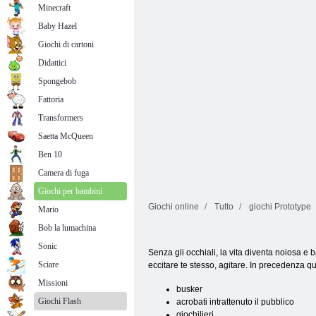
Minecraft
Baby Hazel
Giochi di cartoni
Didattici
Spongebob
Fattoria
Transformers
Saetta McQueen
Ben 10
Camera di fuga
Giochi per bambini
Giochi online
Tutto
giochi Prototype
Mario
Bob la lumachina
Sonic
Senza gli occhiali, la vita diventa noiosa e 
Sciare
eccitare te stesso, agitare. In precedenza q
Missioni
busker
Giochi Flash
acrobati intrattenuto il pubblico
giochilieri