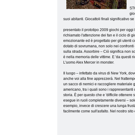
STO
gio
suoi abitanti. Giocattoli finali significativo s
presentato il prototipo 2009 giochi per oggi 
richiamato l'attenzione dei fan e il ciclo di g
emozionante ed è progettato per gli utenti 
dotato di sovrumana, non solo nei confronti d
sulla strada. Assorbire – Ciò significa non 
è nella memoria delle vittime. E 'da questi 
L'uomo Alex Mercer in monster.
Il luogo – infettato da virus di New York, dov
anche voi alla fine apprezzerà. Nel fratte
un sacco di nemici e raccogliere materiale ge
americano, tra i quali sono i rappresentanti 
storia. È per questo che e 'difficile ottener
esegue in ruoli completamente diversi – solda
esempio, invece di crescere una lunga frusta
facilmente come sull'asfalto. Nel nostro sito è