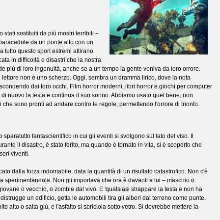
ti sostituiti da più mostri terribili –
un paracadute da un ponte alto con un
a tutto questo sport estremi attirano
a in difficoltà e disastri che la nostra
ride più di loro ingenuità, anche se a un tempo la gente veniva da loro orrore.
l lettore non è uno scherzo. Oggi, sembra un dramma lirico, dove la nota
condendo dai loro occhi. Film horror moderni, libri horror e giochi per computer
 di nuovo la testa e continua il suo sonno. Abbiamo usato quel bene, non
che sono pronti ad andare contro le regole, permettendo l'orrore di trionfo.
paratutto fantascientifico in cui gli eventi si svolgono sul lato del viso. Il
urante il disastro, è stato ferito, ma quando è tornato in vita, si è scoperto che
eri viventi.
cato dalla forza indomabile, data la quantità di un risultato catastrofico. Non c'è
a sperimentandola. Non gli importava che ora è davanti a lui – maschio o
iovane o vecchio, o zombie dal vivo. E 'qualsiasi strappare la testa e non ha
rugge un edificio, getta le automobili tira gli alberi dal terreno come punte.
 alto o salta giù, e l'asfalto si sbriciola sotto vetro. Si dovrebbe mettere la