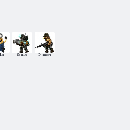
)
lità
Sparare
Di guerra