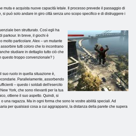
he muta e acquista nuove capacità letale. Il processo prevede il passaggio di
e, si può solo andare in giro città senza uno scopo specifico e di distruggere i
uenziale ben strutturato. Così egli ha
i parkour. In breve, il giochi è
o molto particolare. Alex – un mutante
assorbire tutti coloro che lo incontrano
nche studiare in dettaglio tutto ciò che
non questo troppo convenzionale? )
il suo ruolo in quella situazione è,
secondarie. Parallelamente, assorbendo
icienti – questo i soldati dell'esercito
i New York, che sono rilevanti per la tua
o, ottiene il suo aspetto. Quindi, si
i o una ragazza. Ma in ogni forma che sono le vostre abilità speciali. Ad
aria per qualsiasi cosa a cui aggrapparsi, la distanza della parete che supera