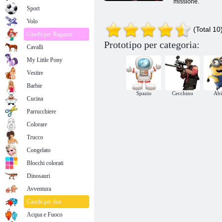
missione.
Sport
Volo
(Total 10
Giochi per Ragazze
Prototipo per categoria:
Cavalli
My Little Pony
Vestire
Barbie
Spazio
Cecchino
Abi
Cucina
Parrucchiere
Colorare
Trucco
Congelato
Blocchi colorati
Dinosauri
Avventura
Giochi per due
Acqua e Fuoco