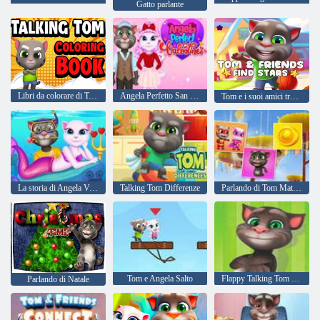
Gatto parlante
Libri da colorare di Talking Tom
Angela Perfetto San Valentino
Tom e i suoi amici trovano le stelle
La storia di Angela Valentine in acque profonde
Talking Tom Differenze
Parlando di Tom Match'up
Tom e Angela Salto
Flappy Talking Tom Mobile
Parlando di Natale