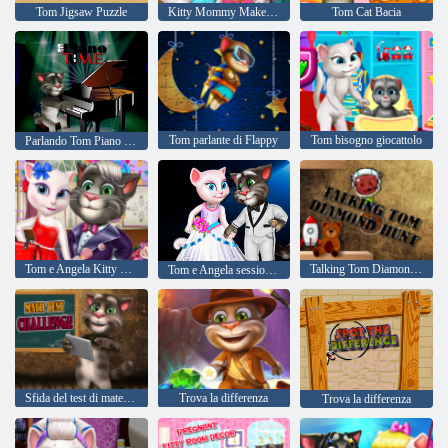
Tom Jigsaw Puzzle
Kitty Mommy Makeover reale
Tom Cat Bacia
Tom parlante di Flappy
Tom bisogno giocattolo
Parlando Tom Piano Time
Tom e Angela Kitty New Look
Talking Tom Diamond Hunt
Tom e Angela sessione fotografica
Sfida del test di matematica
Trova la differenza
Trova la differenza