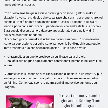
orecchio per non perdere una sola parola. Non appena si diventa silenzioso,
ripete subito la risposta.
Con questo eroe ha già rilasciato diversi giochi: sono il gatto si mette in
situazioni diverse, e si decide che cosa frase che sarà lì per pronunciare. Ad
esempio, Tom è andato a un gattino carino. Uscì sul balcone, e lui sta al
fondo e porta con i suoi occhi. Dipende da voi che andrà dalla sua bocca –
Sarà questo discorso amore davvero appassionato con o gatto vi dirà
bellezza esilarante aneddoto.
Giochi Tom giochi permette di utilizzare diversi strumenti. Ci sono diverse
icone da depressione per cui ci sono vari eventi. Se kliknesh icona regalo,
Tom presenterà qualche spettacolo gattino. E sarà cose diverse:
• si trasmette a un anello prezioso da cui il gatto salta di gioia;
• poi dà il suo anguria squisitamente confezionati, perché la bellezza tutte
le furie.
Guardate: cosa succede se si fa clic sull'icona di un fiore in un vaso? Si può
anche giocare uno scherzo sui gatti in amore, richiamare se un tornado o di
un fulmine. Come reagiscono le guarnizioni di improvviso aumento degli
uragani?
Trovati un nuovo amico
giocando Talking Tom
giochi online gratis