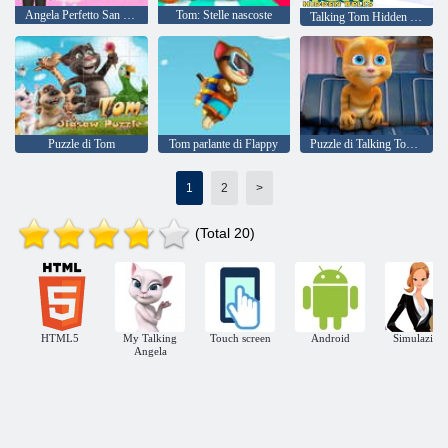
Angela Perfetto San Valentino
Tom: Stelle nascoste
Talking Tom Hidden Bells
Puzzle di Tom
Tom parlante di Flappy
Puzzle di Talking Tom e gli amici
1
2
>
(Total 20)
HTML5
My Talking
Touch screen
Android
Simulazioni
Angela