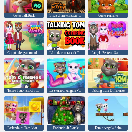
Gatto TalkBack
Sfida di matematica di Halloween Tom
Gatto parlante
Coppia del gattino adorabile San Valentino
Libri da colorare di Talking Tom
Angela Perfetto San Valentino
Tom e i suoi amici trovano le stelle
La storia di Angela Valentine in acque profonde
Talking Tom Differenze
Parlando di Tom Match'up
Parlando di Natale
Tom e Angela Salto