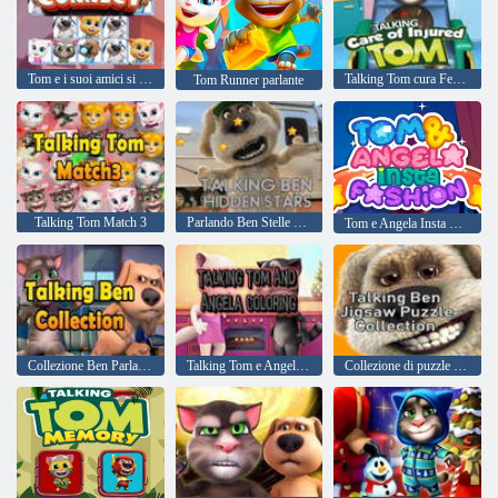
Tom e i suoi amici si connettono
Talking Tom cura Ferito
Tom Runner parlante
Talking Tom Match 3
Parlando Ben Stelle nascoste
Tom e Angela Insta Fashion
Collezione Ben Parlante
Talking Tom e Angela Coloring
Collezione di puzzle di Talking Ben