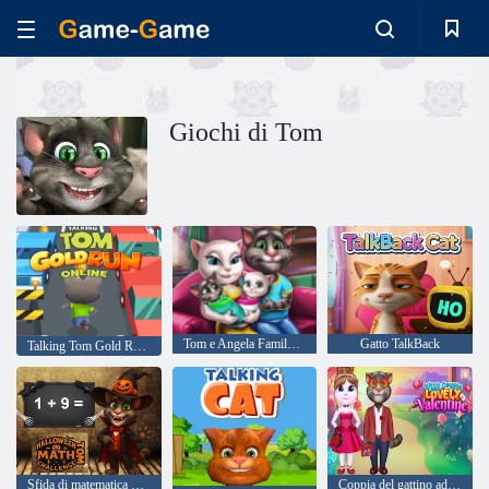
Giochi di Tom
Tom e Angela Family Day Twins
Gatto TalkBack
Talking Tom Gold Run online
Sfida di matematica di Halloween Tom
Coppia del gattino adorabile San Valentino