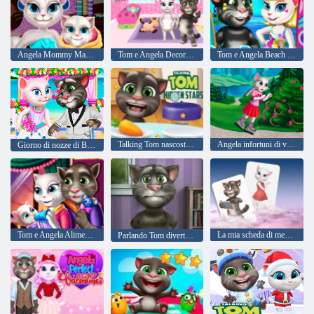
Angela Mommy Makeover reale
Tom e Angela Decorazione della camera del gattino incinta
Tom e Angela Beach Vacation
Talking Tom nascosto stelle
Angela infortuni di viaggio
Giorno di nozze di Ben e Kitty
Tom e Angela Alimentazione bambino
La mia scheda di memoria Talking Tom Match
Parlando Tom divertente tempo