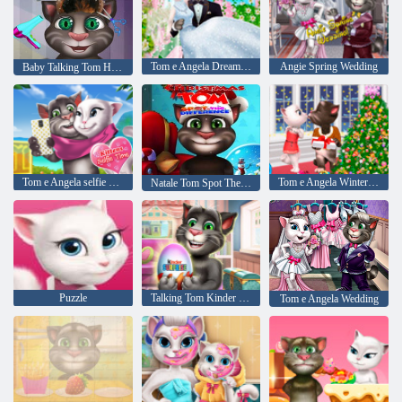
Tom e Angela Dream Wedding
Angie Spring Wedding
Baby Talking Tom Hair Salon
Tom e Angela selfie Tempo
Tom e Angela Winter Fashion Tree
Natale Tom Spot The Difference
Puzzle
Talking Tom Kinder Sorpresa
Tom e Angela Wedding