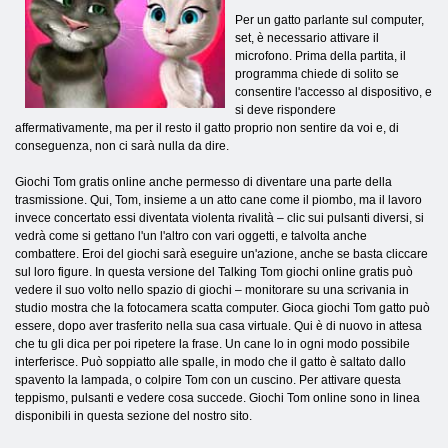
Per un gatto parlante sul computer,
set, è necessario attivare il
microfono. Prima della partita, il
programma chiede di solito se
consentire l'accesso al dispositivo, e
si deve rispondere
affermativamente, ma per il resto il gatto proprio non sentire da voi e, di
conseguenza, non ci sarà nulla da dire.
Giochi Tom gratis online anche permesso di diventare una parte della
trasmissione. Qui, Tom, insieme a un atto cane come il piombo, ma il lavoro
invece concertato essi diventata violenta rivalità – clic sui pulsanti diversi, si
vedrà come si gettano l'un l'altro con vari oggetti, e talvolta anche
combattere. Eroi del giochi sarà eseguire un'azione, anche se basta cliccare
sul loro figure. In questa versione del Talking Tom giochi online gratis può
vedere il suo volto nello spazio di giochi – monitorare su una scrivania in
studio mostra che la fotocamera scatta computer. Gioca giochi Tom gatto può
essere, dopo aver trasferito nella sua casa virtuale. Qui è di nuovo in attesa
che tu gli dica per poi ripetere la frase. Un cane lo in ogni modo possibile
interferisce. Può soppiatto alle spalle, in modo che il gatto è saltato dallo
spavento la lampada, o colpire Tom con un cuscino. Per attivare questa
teppismo, pulsanti e vedere cosa succede. Giochi Tom online sono in linea
disponibili in questa sezione del nostro sito.