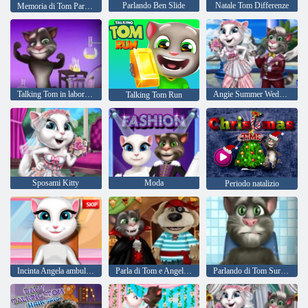
Parlando Ben Slide
Natale Tom Differenze
Memoria di Tom Parlante
Talking Tom in laboratorio
Angie Summer Wedding!
Talking Tom Run
Sposami Kitty
Moda
Periodo natalizio
Incinta Angela ambulanza
Parla di Tom e Angela Halloween
Parlando di Tom Surgeon