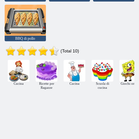
BBQ di pollo
(Total 10)
Cucina
Ricette per
Cucina
Scuola di
Giochi onlin
Ragazze
cucina