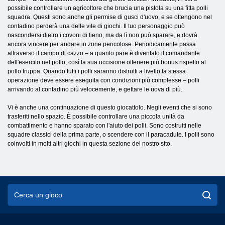
possibile controllare un agricoltore che brucia una pistola su una fitta polli
squadra. Questi sono anche gli permise di gusci d'uovo, e se ottengono nel
contadino perderà una delle vite di giochi. Il tuo personaggio può
nascondersi dietro i covoni di fieno, ma da lì non può sparare, e dovrà
ancora vincere per andare in zone pericolose. Periodicamente passa
attraverso il campo di cazzo – a quanto pare è diventato il comandante
dell'esercito nel pollo, così la sua uccisione ottenere più bonus rispetto al
pollo truppa. Quando tutti i polli saranno distrutti a livello la stessa
operazione deve essere eseguita con condizioni più complesse – polli
arrivando al contadino più velocemente, e gettare le uova di più.
Vi è anche una continuazione di questo giocattolo. Negli eventi che si sono
trasferiti nello spazio. È possibile controllare una piccola unità da
combattimento e hanno sparato con l'aiuto dei polli. Sono costruiti nelle
squadre classici della prima parte, o scendere con il paracadute. I polli sono
coinvolti in molti altri giochi in questa sezione del nostro sito.