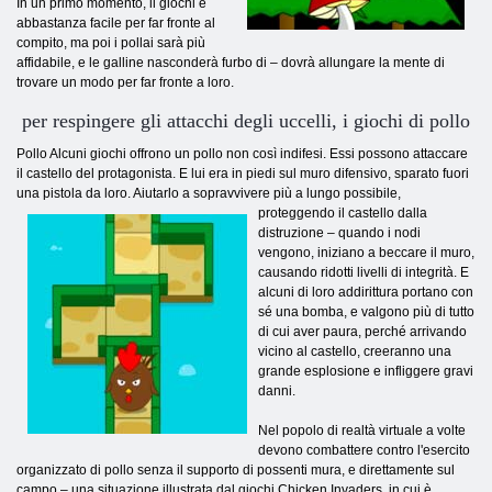
In un primo momento, il giochi è
abbastanza facile per far fronte al
compito, ma poi i pollai sarà più
affidabile, e le galline nasconderà furbo di – dovrà allungare la mente di
trovare un modo per far fronte a loro.
per respingere gli attacchi degli uccelli, i giochi di pollo
Pollo Alcuni giochi offrono un pollo non così indifesi. Essi possono attaccare
il castello del protagonista. E lui era in piedi sul muro difensivo, sparato fuori
una pistola da loro. Aiutarlo a sopravvivere più a lungo
possibile,
proteggendo il castello dalla
distruzione – quando i nodi
vengono, iniziano a beccare il muro,
causando ridotti livelli di integrità. E
alcuni di loro addirittura portano con
sé una bomba, e valgono più di tutto
di cui aver paura, perché arrivando
vicino al castello, creeranno una
grande esplosione e infliggere gravi
danni.
Nel popolo di realtà virtuale a volte
devono combattere contro l'esercito
organizzato di pollo senza il supporto di possenti mura, e direttamente sul
campo – una situazione illustrata dal giochi Chicken Invaders, in cui è