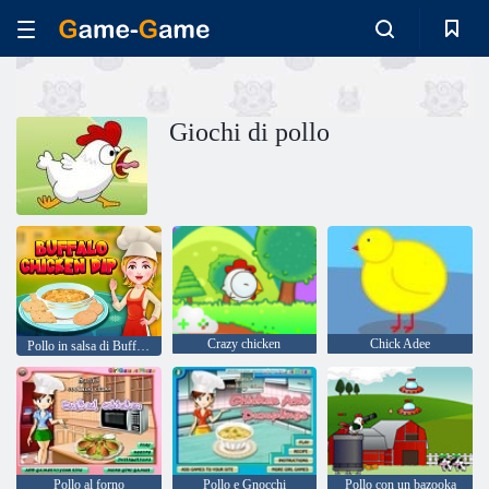
Giochi di pollo
Сrazy сhicken
Chick Adee
Pollo in salsa di Buffalo
Pollo al forno
Pollo e Gnocchi
Pollo con un bazooka