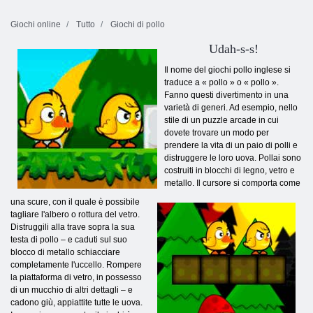
Giochi online
Tutto
Giochi di pollo
Udah-s-s!
Il nome del giochi pollo inglese si
traduce a « pollo » o « pollo ».
Fanno questi divertimento in una
varietà di generi. Ad esempio, nello
stile di un puzzle arcade in cui
dovete trovare un modo per
prendere la vita di un paio di polli e
distruggere le loro uova. Pollai sono
costruiti in blocchi di legno, vetro e
metallo. Il cursore si comporta come
una scure, con il quale è possibile
tagliare l'albero o rottura del vetro.
Distruggili alla trave sopra la sua
testa di pollo – e caduti sul suo
blocco di metallo schiacciare
completamente l'uccello. Rompere
la piattaforma di vetro, in possesso
di un mucchio di altri dettagli – e
cadono giù, appiattite tutte le uova.