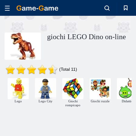
giochi LEGO Dino on-line
(Total 11)
Lego
Lego City
Giochi
Giochi ruzzle
Didattici
rompicapo