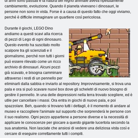
di anni sono passati e la natura del regno animale aveva ripetutamente
cambiamento, evoluzione. Quando il pianeta vivevano i dinosauri, le
persone non sono in vista. Forse è a causa di questo fatto che oggi viviamo,
perché è difficile immaginare un quartiere così pericolosa.
Durante il giochi, LEGO Dino
andiamo a questi scavi alla ricerca
di pezzi di Lego di ogni dinosauro.
Questo evento ha suscitato molto
scalpore tra gli scienziati e il
giornalismo, perché non tutti i giorni
può essere rilevato come un ricco
archivio di dinosauri. Alcuni pozzi
già scavato, e bisogna camminare
attraverso i resti di un pennello per
eliminarli dalla sabbia e inviarlo al repository. Improvvisamente, si trova una
pala e ora si può scavare nuovi box dove gli scheletri di nuovo bisogno di
gestire il pennello. In una delle depressioni nella terra trovato scegliere, ed è
utile per cancellare i massi. Ora entra in giochi di nuovo pala, e poi
spazzolare. Beh, quando si trovano tutti i dettagli, è il momento di andare al
museo e raccogliere l'animale sul supporto che sorprenderà le persone con
il suo realismo. Ogni pezzo appartiene a persone diverse e la necessità di
applicare le conoscenze per giocare a questo gigante lucertola secondo la
sua anatomia. Non lasciate che ansiosi di vedere una deliziosa vista così e
cercare di eseguire correttamente tutti i compiti.