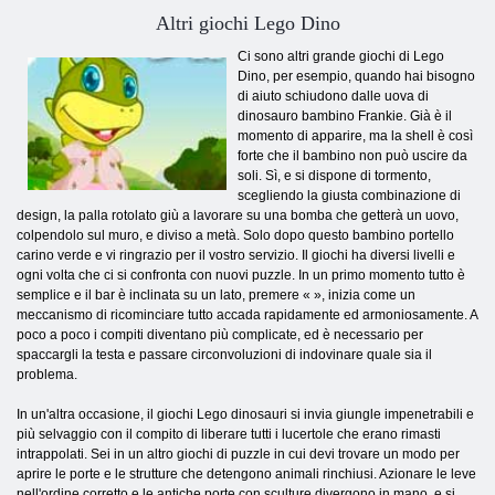
Altri giochi Lego Dino
Ci sono altri grande giochi di Lego
Dino, per esempio, quando hai bisogno
di aiuto schiudono dalle uova di
dinosauro bambino Frankie. Già è il
momento di apparire, ma la shell è così
forte che il bambino non può uscire da
soli. Sì, e si dispone di tormento,
scegliendo la giusta combinazione di
design, la palla rotolato giù a lavorare su una bomba che getterà un uovo,
colpendolo sul muro, e diviso a metà. Solo dopo questo bambino portello
carino verde e vi ringrazio per il vostro servizio. Il giochi ha diversi livelli e
ogni volta che ci si confronta con nuovi puzzle. In un primo momento tutto è
semplice e il bar è inclinata su un lato, premere « », inizia come un
meccanismo di ricominciare tutto accada rapidamente ed armoniosamente. A
poco a poco i compiti diventano più complicate, ed è necessario per
spaccargli la testa e passare circonvoluzioni di indovinare quale sia il
problema.
In un'altra occasione, il giochi Lego dinosauri si invia giungle impenetrabili e
più selvaggio con il compito di liberare tutti i lucertole che erano rimasti
intrappolati. Sei in un altro giochi di puzzle in cui devi trovare un modo per
aprire le porte e le strutture che detengono animali rinchiusi. Azionare le leve
nell'ordine corretto e le antiche porte con sculture divergono in mano, e si