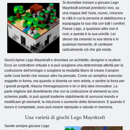
Si dovrebbe iniziare a giocare Lego
Maynkraft animali preistorici vivo, su
una mappa dell 'isola, nuovo, crescere
le città in cui le persone si stabiliscono e
equipaggia la sua vita con tutti i comfort.
Paese Lego, a qualsiasi altro non è
così, e questa è la sua unicità. Lei
stesso sta creando la sua storia e in
qualsiasi momento, di cambiare
radicalmente ciò che già esiste.
Giochi Aprire Lego Maynkraft e diventare un architetto, designer e scultore.
Ecco un costruttore virtuale e si può scegliere una determinata attività per la
costruzione dell'orologio o scegliere la modalità libero di creare il proprio
sulle cose bordo che nessun altro ha pensato. Come un semplice esercizio
soggetto in forma, ma quando si diventa un vero artista, e sentire la forza per
i grandi progetti, rilascia l'immaginazione e lei vi dirà idee innovative. La
parte migliore del divertimento che con la costruzione di elementi su uno
schermo piatto, si può quindi trasferire stabilimento di surround mondo e
modificare gli elementi, la riduzione o aumento delle dimensioni. E quando il
lavoro è completato, esso può essere stampato e salvato in memoria.
Una varietà di giochi Lego Maynkraft
Sarete sempre giocare Lego