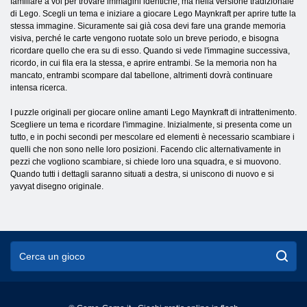
familiare a voi per trovare immagini identiche, ma nella versione tradizionale
di Lego. Scegli un tema e iniziare a giocare Lego Maynkraft per aprire tutte la
stessa immagine. Sicuramente sai già cosa devi fare una grande memoria
visiva, perché le carte vengono ruotate solo un breve periodo, e bisogna
ricordare quello che era su di esso. Quando si vede l'immagine successiva,
ricordo, in cui fila era la stessa, e aprire entrambi. Se la memoria non ha
mancato, entrambi scompare dal tabellone, altrimenti dovrà continuare
intensa ricerca.
I puzzle originali per giocare online amanti Lego Maynkraft di intrattenimento.
Scegliere un tema e ricordare l'immagine. Inizialmente, si presenta come un
tutto, e in pochi secondi per mescolare ed elementi è necessario scambiare i
quelli che non sono nelle loro posizioni. Facendo clic alternativamente in
pezzi che vogliono scambiare, si chiede loro una squadra, e si muovono.
Quando tutti i dettagli saranno situati a destra, si uniscono di nuovo e si
yavyat disegno originale.