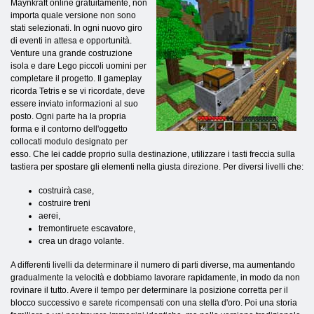
Maynkraft online gratuitamente, non
importa quale versione non sono
stati selezionati. In ogni nuovo giro
di eventi in attesa e opportunità.
Venture una grande costruzione
isola e dare Lego piccoli uomini per
completare il progetto. Il gameplay
ricorda Tetris e se vi ricordate, deve
essere inviato informazioni al suo
posto. Ogni parte ha la propria
forma e il contorno dell'oggetto
collocati modulo designato per
esso. Che lei cadde proprio sulla destinazione, utilizzare i tasti freccia sulla
tastiera per spostare gli elementi nella giusta direzione. Per diversi livelli che:
costruirà case,
costruire treni
aerei,
tremontiruete escavatore,
crea un drago volante.
A differenti livelli da determinare il numero di parti diverse, ma aumentando
gradualmente la velocità e dobbiamo lavorare rapidamente, in modo da non
rovinare il tutto. Avere il tempo per determinare la posizione corretta per il
blocco successivo e sarete ricompensati con una stella d'oro. Poi una storia