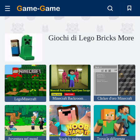
Giochi di Lego Bricks More
Minecraft Backrooms Squid Game Escape
Clicker d'oro Minecraft
LegoMinecraft
Avventura nel mondo della miniera
Trova la differenza Minecraft
Noob lo timbra