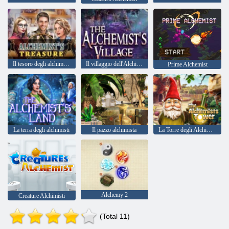
Il tesoro degli alchimisti
Il villaggio dell'Alchimista
Prime Alchemist
La terra degli alchimisti
Il pazzo alchimista
La Torre degli Alchimisti
Alchemy 2
Creature Alchimisti
(Total 11)