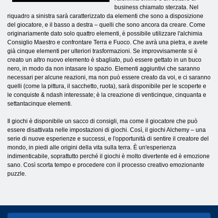
business chiamato sterzata. Nel
riquadro a sinistra sarà caratterizzato da elementi che sono a disposizione
del giocatore, e il basso a destra – quelli che sono ancora da creare. Come
originariamente dato solo quattro elementi, è possibile utilizzare l'alchimia
Consiglio Maestro e confrontare Terra e Fuoco. Che avrà una pietra, e avete
già cinque elementi per ulteriori trasformazioni. Se improvvisamente si è
creato un altro nuovo elemento è sbagliato, può essere gettato in un buco
nero, in modo da non intasare lo spazio. Elementi aggiuntivi che saranno
necessari per alcune reazioni, ma non può essere creato da voi, e ci saranno
quelli (come la pittura, il sacchetto, ruota), sarà disponibile per le scoperte e
le conquiste & ndash interessate; è la creazione di venticinque, cinquanta e
settantacinque elementi.
Il giochi è disponibile un sacco di consigli, ma come il giocatore che può
essere disattivata nelle impostazioni di giochi. Così, il giochi Alchemy – una
serie di nuove esperienze e successi, e l'opportunità di sentire il creatore del
mondo, in piedi alle origini della vita sulla terra. È un'esperienza
indimenticabile, soprattutto perché il giochi è molto divertente ed è emozione
sano. Così scorta tempo e procedere con il processo creativo emozionante
puzzle.