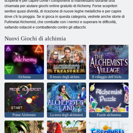
scoperte e per capire come i componenti si manifestano durante una
chiamata per aiutare giochi online gratuito di Alchemy. Forse scopritori
sentivo quasi divinità, di ricezione di nuove leghe metalliche e per capire
dove c'è la pioggia. Se si gioca in questa categoria, vedrete anche storie di
Fullmetal Alchemist, che combatte con i nemici e superare le difficoltà,
saltando ostacoli e combattendo contro gli attacchi.
Nuovi Giochi di alchimia
Alchimia
Il tesoro degli alchimisti
Il villaggio dell'Alchimista
Prime Alchemist
La terra degli alchimisti
Puzzle alchimista