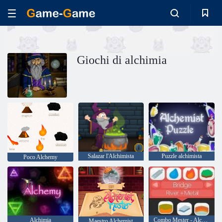
Giochi di alchimia
Salazar l'Alchimista
Puzzle alchimista
Poco Alchemy
Alchimia
Combo Mester - Alchemy
Maestro Alchemist