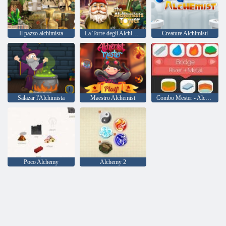
Il pazzo alchimista
La Torre degli Alchimisti
Creature Alchimisti
Salazar l'Alchimista
Maestro Alchemist
Combo Mester - Alchemy
Poco Alchemy
Alchemy 2