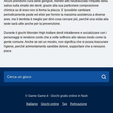
Alcuni prendono cura delle gengive, mentre altri neutralizzato l'impatto della
saliva sulla smalto dei denti, grazie alla sua particolare composizione
chimica su di esso non si forma la placca. E 'possibile cambiare
periodicamente paste ed elisir per fornire la massima assistenza a diverse
aree, ma il dentista è meglio per dirvi cosa cercare più, perché una visita alla
sede sarà utile anche per la prevenzione.
Durante il giochi Monster High trattare denti intrattenere e socializzare con i
personaggi si rendono conto che a volte soffrono allo stesso modo come la
gente comune. Anche se sei un mostro, non significa che si possa trascurare
l'igiene, perché ammortamento sarebbe dolore, sopportare che a nessuno
piace.
© Game-Game.it - Giochi gratis online in flash
English
Italiano
Giochi online
Tag
Retroazione
Français