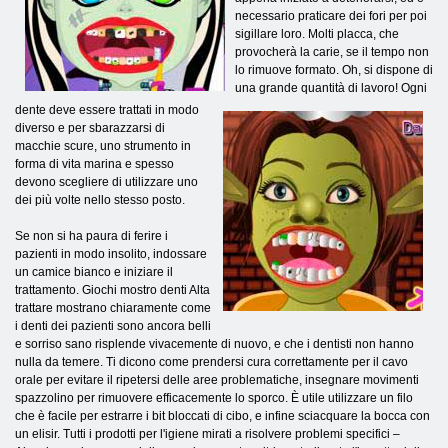
necessario praticare dei fori per poi
sigillare loro. Molti placca, che
provocherà la carie, se il tempo non
lo rimuove formato. Oh, si dispone di
una grande quantità di lavoro! Ogni
dente deve essere trattati in modo
diverso e per sbarazzarsi di
macchie scure, uno strumento in
forma di vita marina e spesso
devono scegliere di utilizzare uno
dei più volte nello stesso posto.
Se non si ha paura di ferire i
pazienti in modo insolito, indossare
un camice bianco e iniziare il
trattamento. Giochi mostro denti Alta
trattare mostrano chiaramente come
i denti dei pazienti sono ancora belli
e sorriso sano risplende vivacemente di nuovo, e che i dentisti non hanno
nulla da temere. Ti dicono come prendersi cura correttamente per il cavo
orale per evitare il ripetersi delle aree problematiche, insegnare movimenti
spazzolino per rimuovere efficacemente lo sporco. È utile utilizzare un filo
che è facile per estrarre i bit bloccati di cibo, e infine sciacquare la bocca con
un elisir. Tutti i prodotti per l'igiene mirati a risolvere problemi specifici –