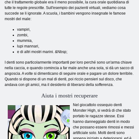
che il trattamento globale era il meno possibile, la cura orale quotidiana di
tutte le regole prescritte. Sull'esempio dei pazienti virtuali, vediamo cosa
succede se li ignorate. A scuola, i bambini vengono insegnate le famose
mostri del male:
vampiri,
zombi,
mummia,
lupi mannari,
e di altri mostri marini. &Nbsp;
I denti sono particolarmente importanti per loro perché sono un'arma chiave
nella caccia, e quando comincia a far male anche una sola, si dà un sacco di
angoscia. A volte si dimenticano di seguire orale e pagare un dolore terribile.
Quando si dispone di un mal di denti, poi riccio pensieri sul disco, che
andava con gli amici, ma il desiderio di liberarsi della sofferenza.
Aiuta i mostri recuperare
Nel giocattolo ossequio denti
Monster High, si vedrà di che stato
portato le ragazze stesse. Essi
hanno danneggiato denti in modo
che possano essere rimossi e messi
artificiale solo. Molti denti sono
appena iniziato a deteriorarsi, ed è