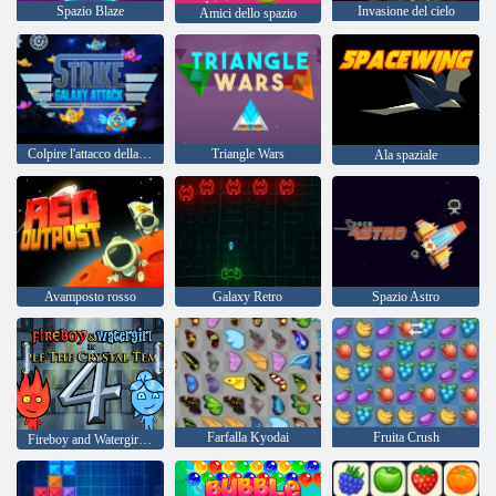
Spazio Blaze
Invasione del cielo
Amici dello spazio
Colpire l'attacco della galassia
Triangle Wars
Ala spaziale
Avamposto rosso
Galaxy Retro
Spazio Astro
Farfalla Kyodai
Fruita Crush
Fireboy and Watergirl 4: Tempio di Cristallo