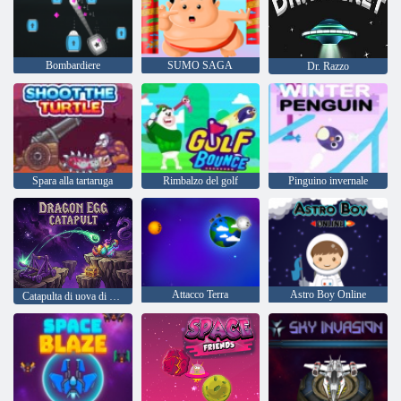
Bombardiere
SUMO SAGA
Dr. Razzo
Spara alla tartaruga
Rimbalzo del golf
Pinguino invernale
Attacco Terra
Astro Boy Online
Catapulta di uova di drago