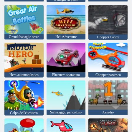
Grandi battaglie aeree
Heli Adventure
Chopper flappy
Hero automobilistico
Elicottero sparatutto
Chopper pazzesco
Salvataggio pericoloso
Assedio
Colpo dell'elicottero