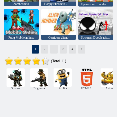
Zombcottero
Flappy Elicottero 2 Giocatori
Operazione Thunderstrike
Pubg Mobile in linea
Corridore alieno
Stickman Doodle rabbia epica
1
2
...
3
4
>
(Total 11)
Sparare
Di guerra
Abilità
HTML5
Azione