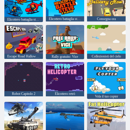
Elicottero battaglia steve 2 giocatore
Consegna ora
Elicottero battaglia steve 2 giocatore
Escape Road Halloween
Collezionisti del cielo
Rally gratuito: Vice
Robot Capitolo 2
Elicottero retrò
Vola il tuo copter