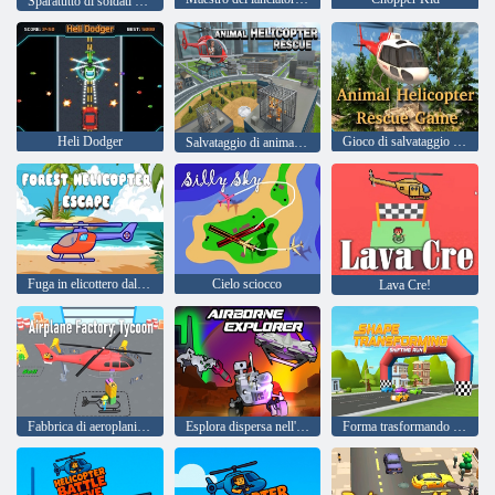
Sparatutto di soldati GDR
Heli Dodger
Gioco di salvataggio in elicottero per animali
Salvataggio di animali in elicottero
Fuga in elicottero dalla foresta
Cielo sciocco
Lava Cre!
Fabbrica di aeroplani: magnate
Esplora dispersa nell'aria
Forma trasformando la corsa mutevole