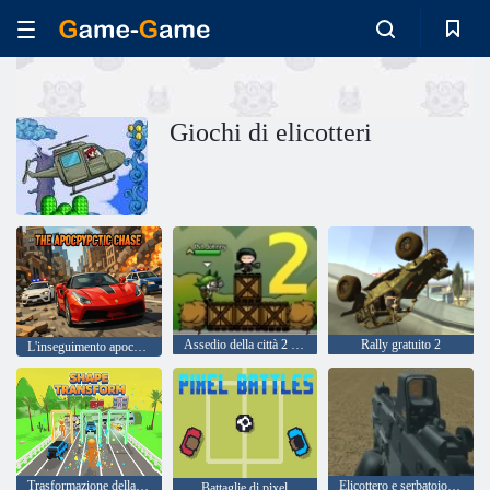
Giochi di elicotteri
Assedio della città 2 - Assedio resort
Rally gratuito 2
L'inseguimento apocalittico
Trasformazione della forma
Elicottero e serbatoio Battle Desert Storm multiplayer
Battaglie di pixel