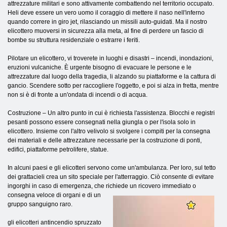
attrezzature militari e sono attivamente combattendo nel territorio occupato.
Heli deve essere un vero uomo il coraggio di mettere il naso nell'inferno
quando correre in giro jet, rilasciando un missili auto-guidati. Ma il nostro
elicottero muoversi in sicurezza alla meta, al fine di perdere un fascio di
bombe su struttura residenziale o estrarre i feriti.
Pilotare un elicottero, vi troverete in luoghi e disastri – incendi, inondazioni,
eruzioni vulcaniche. È urgente bisogno di evacuare le persone e le
attrezzature dal luogo della tragedia, li alzando su piattaforme e la cattura di
gancio. Scendere sotto per raccogliere l'oggetto, e poi si alza in fretta, mentre
non si è di fronte a un'ondata di incendi o di acqua.
Costruzione – Un altro punto in cui è richiesta l'assistenza. Blocchi e registri
pesanti possono essere consegnati nella giungla o per l'isola solo in
elicottero. Insieme con l'altro velivolo si svolgere i compiti per la consegna
dei materiali e delle attrezzature necessarie per la costruzione di ponti,
edifici, piattaforme petrolifere, statue.
In alcuni paesi e gli elicotteri servono come un'ambulanza. Per loro, sul tetto
dei grattacieli crea un sito speciale per l'atterraggio. Ciò consente di evitare
ingorghi in caso di emergenza, che richiede un ricovero immediato o
consegna veloce
di organi e di un
gruppo sanguigno raro.
gli elicotteri antincendio spruzzato