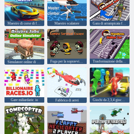
Maestro di corse di furti d'auto
Maestro scalatore
Gara di arrampicata fuoristrada
Fuga per la sopravvivenza degli zombi
Trasformazione della forma: macchina in movimento
Simulatore online di lavori per autisti
Gare miliardarie. io
Giochi da 2,3,4 giocatori
Fabbrica di aerei