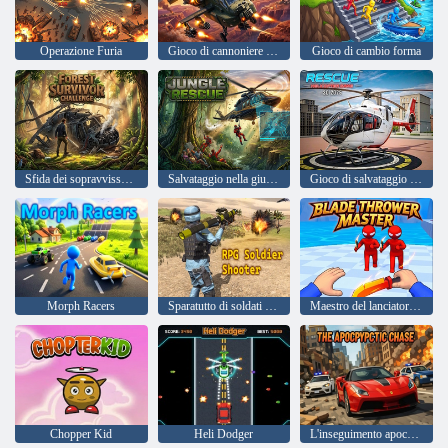
Operazione Furia
Gioco di cannoniere da attacco aereo
Gioco di cambio forma
Sfida dei sopravvissuti alla foresta
Salvataggio nella giungla
Gioco di salvataggio in elicottero 3d 2025
Morph Racers
Sparatutto di soldati GDR
Maestro del lanciatore di lame
Chopper Kid
Heli Dodger
L'inseguimento apocalittico