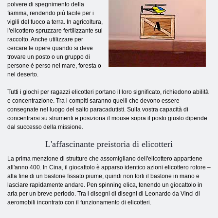
polvere di spegnimento della
fiamma, rendendo più facile per i
vigili del fuoco a terra. In agricoltura,
l'elicottero spruzzare fertilizzante sul
raccolto. Anche utilizzare per
cercare le opere quando si deve
trovare un posto o un gruppo di
persone è perso nel mare, foresta o
nel deserto.
Tutti i giochi per ragazzi elicotteri portano il loro significato, richiedono abilità
e concentrazione. Tra i compiti saranno quelli che devono essere
consegnate nel luogo del salto paracadutisti. Sulla vostra capacità di
concentrarsi su strumenti e posiziona il mouse sopra il posto giusto dipende
dal successo della missione.
L'affascinante preistoria di elicotteri
La prima menzione di strutture che assomigliano dell'elicottero appartiene
all'anno 400. In Cina, il giocattolo è apparso identico azioni elicottero rotore –
alla fine di un bastone fissato piume, quindi non torti il ​​bastone in mano e
lasciare rapidamente andare. Pen spinning elica, tenendo un giocattolo in
aria per un breve periodo. Tra i disegni di disegni di Leonardo da Vinci di
aeromobili incontrato con il funzionamento di elicotteri.