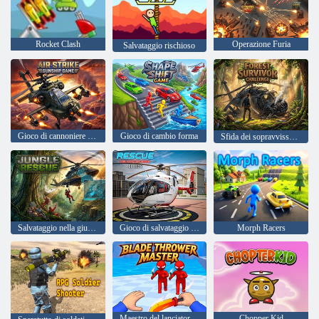
Rocket Clash
Operazione Furia
Salvataggio rischioso
Gioco di cannoniere da attacco aereo
Gioco di cambio forma
Sfida dei sopravvissuti alla foresta
Salvataggio nella giungla
Gioco di salvataggio in elicottero 3d 2025
Morph Racers
Maestro del lanciatore di lame
Chopper Kid