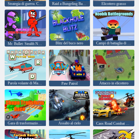
Strategia di guerra. Carri armati ed elicotteri
Raid a Bungeling Bay 3D
Elicottero grasso
Blitz del buco nero
Campi di battaglia di Noobik
Mr. Bullet: Stealth Ninja Killstreak
Parola volante di Mathcopter
Attacco in elicottero
Paw Patrol
Gara di trasformazione della forma
Assalto al cielo
Caos Road Combat Car Racing