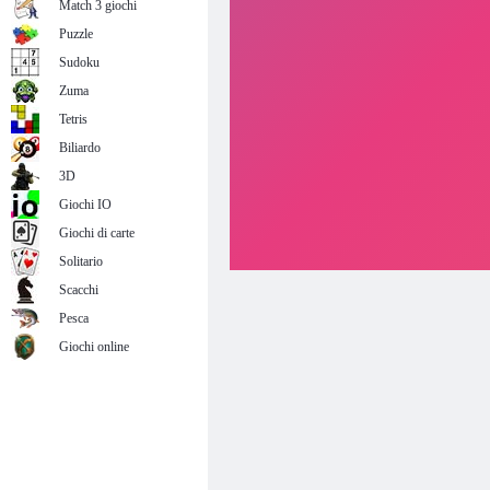
Match 3 giochi
Puzzle
Sudoku
Zuma
Tetris
Biliardo
3D
Giochi IO
Giochi di carte
Solitario
Scacchi
Pesca
Giochi online