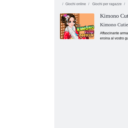
Giochi online
Giochi per ragazze
Kimono Cut
Kimono Cutie
Affascinante armadi
eroina al vostro g
Moda trendy: San Valentino parte 3