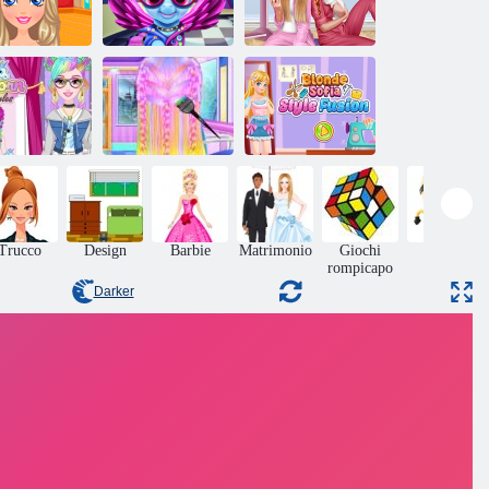
Tagliandi reali
del pony
Principesse Pj
angs cuore
arcobaleno
Party
onciature per
Acconciature
Sofia Bionda:
unicorno
Capodanno Ariel
Fusione di Stile
Trucco
Design
Barbie
Matrimonio
Giochi
Abilità
rompicapo
Darker