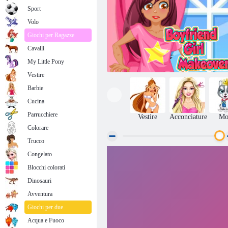
Sport
Volo
Giochi per Ragazze
Cavalli
My Little Pony
Vestire
Barbie
Cucina
Parrucchiere
Vestire
Acconciature
Mo
Colorare
Trucco
Congelato
Fidanzato Girl Makeover
Blocchi colorati
Dinosauri
Avventura
Giochi per due
Acqua e Fuoco