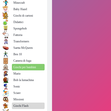
Minecraft
Baby Hazel
Giochi di cartoni
Didattici
Spongebob
Fattoria
Transformers
Saetta McQueen
Ben 10
Camera di fuga
Giochi per bambini
Mario
Bob la lumachina
Sonic
Sciare
Missioni
Giochi Flash