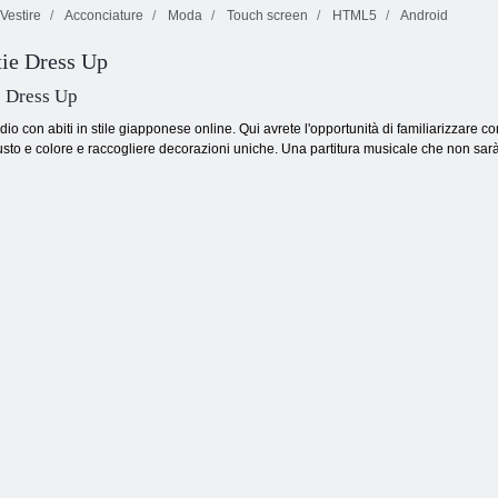
Vestire
Acconciature
Moda
Touch screen
HTML5
Android
Fireboy and
Strada verso i
Watergirl 4:
ie Dress Up
Regina del ballo
reali: Battaglia di
Tempio di
di ballo.
bambole
Cristallo
 Dress Up
o con abiti in stile giapponese online. Qui avrete l'opportunità di familiarizzare con tu
usto e colore e raccogliere decorazioni uniche. Una partitura musicale che non sarà