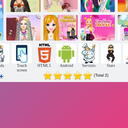
Stile militare
Sorelle Night
Settimana
Wedding Lily 2
Out
B
Profilo del
Acconciature di
Trecce coda di
cercatore
Acc
uomo che brucia
pesce carina
d'amore
da
Touch
HTML5
Android
Servizio
Stars
screen
(Total 2)