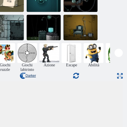
ubmachine:
dazione ciclo
Submachine 8: il
Future
3 Submachine
Piano
bmachine di
zero: antica
Submachine 7:
Submachine 4: Il
avventura
the Core
laboratorio
Giochi
Giochi
Azione
Escape
Abilità
Mostri
ruzzle
labirinto
Darker