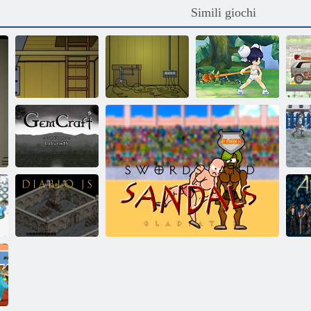
Simili giochi
Submachine 1:
Pa
The Basement
Submachine
Oriental fantasia
Crea Labyrinth
Cristalli
F
Diablo JS