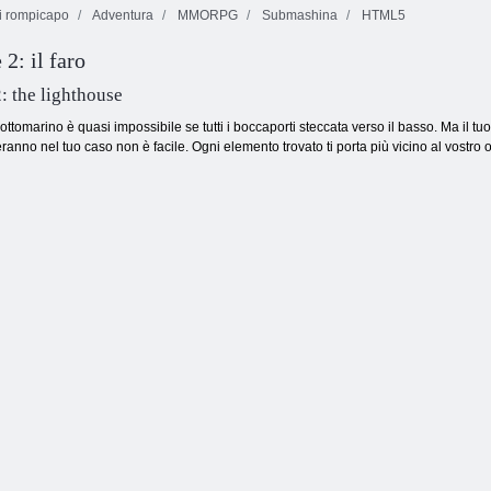
i rompicapo
Adventura
MMORPG
Submashina
HTML5
2: il faro
Spade e sandali
 the lighthouse
ottomarino è quasi impossibile se tutti i boccaporti steccata verso il basso. Ma il tu
ranno nel tuo caso non è facile. Ogni elemento trovato ti porta più vicino al vostro 