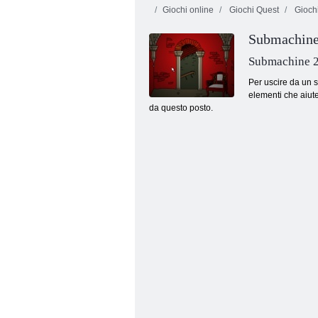
Giochi online
Giochi Quest
Gioch
Submachine 
Baby Hazel
Storm League
Alien amico
Submachine 2:
Per uscire da un s
elementi che aiute
da questo posto.