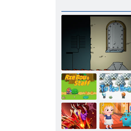
Ascia, arco e
Il cacciatore di
bastone
Submachine4: il Lab
melma