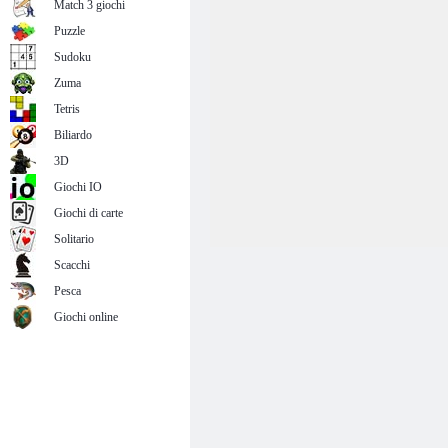
Match 3 giochi
Puzzle
Sudoku
Zuma
Tetris
Biliardo
3D
Giochi IO
Giochi di carte
Solitario
Scacchi
Pesca
Giochi online