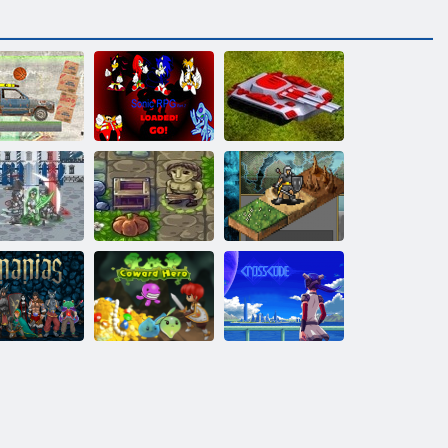
vimentazione
in linea
Parte 2 di Sonic
War Zone 2060
RPG MO -
eudalesimo 3
Reale Cavaliere
MMORPG
Ananias
Codice
Roguelike
Hero di codardo
incrociato