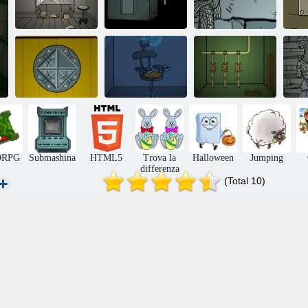
S
Submachine 5:
Automatico a
fon
la radice
Submashina 6
zero
Su
Submachine 6:
Submachine 1:
Submachine
The Edge
The Basement
RPG
Submashina
HTML5
Trova la
Halloween
Jumping
differenza
(Total 10)