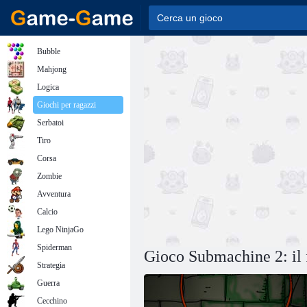
Bubble
Mahjong
Logica
Giochi per ragazzi
Serbatoi
Tiro
Corsa
Zombie
Avventura
Calcio
Lego NinjaGo
Spiderman
Gioco Submachine 2: il 
Strategia
Guerra
Cecchino