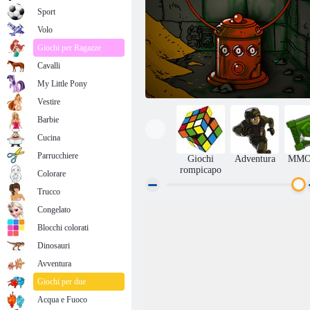
Sport
Volo
Giochi per Ragazze
Cavalli
My Little Pony
Vestire
Barbie
Cucina
Parrucchiere
Giochi
Adventura
MMO
rompicapo
Colorare
Trucco
Congelato
Macchina: 32 celle
Blocchi colorati
Dinosauri
Avventura
Giochi per due
Acqua e Fuoco