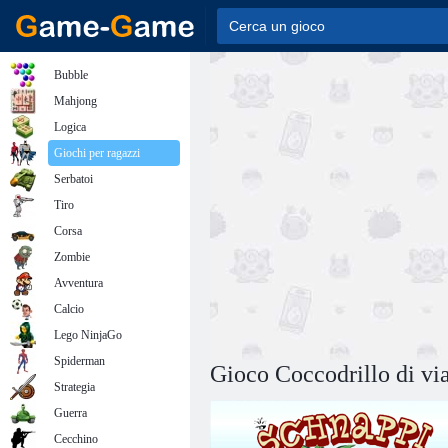
Bubble
Mahjong
Logica
Giochi per ragazzi
Serbatoi
Tiro
Corsa
Zombie
Avventura
Calcio
Lego NinjaGo
Spiderman
Gioco Coccodrillo di vi
Strategia
Guerra
Cecchino