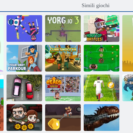
Simili giochi
Battaglie sul
Ragdoll. io
Yorg. io 3
tetto di Natale
Il tuo Obby
Parkour
Sparatutto a cubi
Leg Cinco
Teste Arena
Euro Soccer
Parcheggio furia
Euro Calcio
Sprint