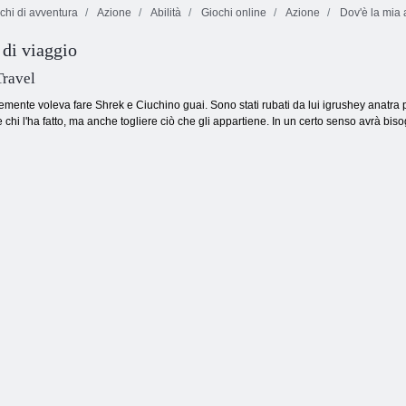
chi di avventura
Azione
Abilità
Giochi online
Azione
Dov'è la mia
 di viaggio
Gli ultimi
Minatore d'oro
sopravvissuti
Tom
Messico Rex
Travel
mente voleva fare Shrek e Ciuchino guai. Sono stati rubati da lui igrushey anatra 
 chi l'ha fatto, ma anche togliere ciò che gli appartiene. In un certo senso avrà bi