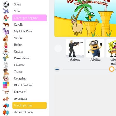
Sport
Volo
Giochi per Ragazze
Cavalli
My Little Pony
Vestire
Barbie
Cucina
Parrucchiere
Azione
Abilità
Gio
onl
Colorare
Trucco
Congelato
Coccodrillo
Blocchi colorati
Dinosauri
Avventura
Giochi per due
Acqua e Fuoco