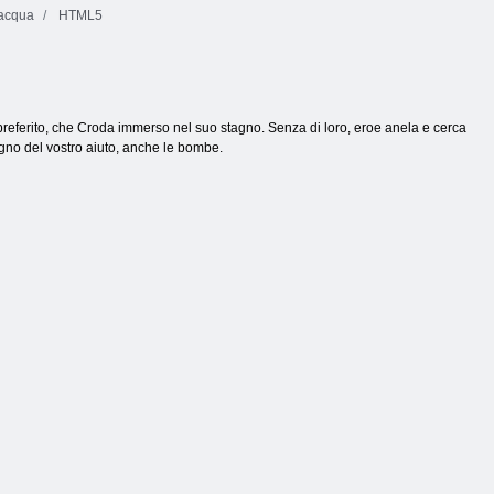
 acqua
HTML5
preferito, che Croda immerso nel suo stagno. Senza di loro, eroe anela e cerca
sogno del vostro aiuto, anche le bombe.