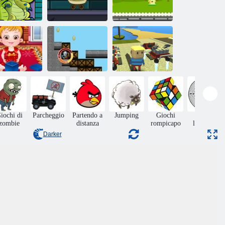
ov'è la mia
Dov'è la mia
qua 2: Dove è
Swampy, go-go-
acqua?
a mia anatra?
go!
Combattere aerei
Baby Hazel
Kogama Crea la
ristmas Time
Inferno
tua casa
iochi di
Parcheggio
Partendo a
Jumping
Giochi
Giochi
zombie
distanza
rompicapo
labirinto
Darker