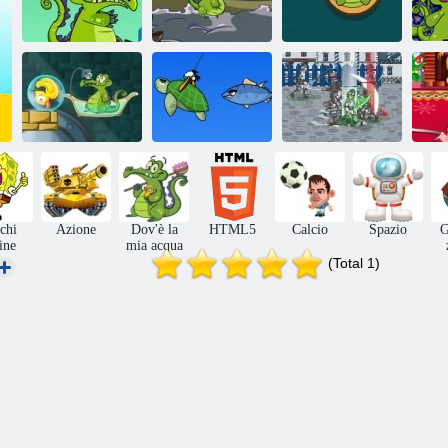
Dov'è la mia
acqua: Gara di
D
motoscafi
Parkour:
Crocodile amore
ac
paludosa
Crocodile
anatra
l
Dov'è la mia
anatra?
Pesca Swampy
Feudalesimo 3
Ch
chi
Azione
Dov'è la
HTML5
Calcio
Spazio
G
ine
mia acqua
(Total 1)