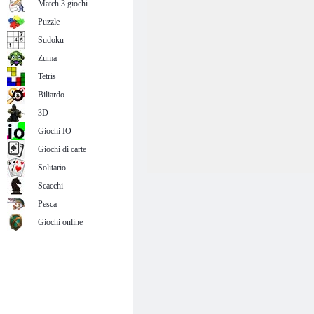
Match 3 giochi
Puzzle
Sudoku
Zuma
Tetris
Biliardo
3D
Giochi IO
Giochi di carte
Solitario
Scacchi
Pesca
Giochi online