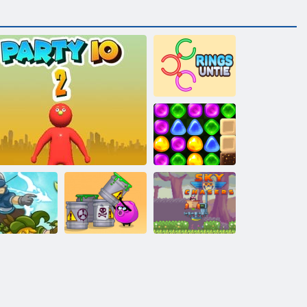
Gli anelli si
sciolgono
Torna a
Candyland 4:
Lollipop Garden
Modi sciocchi
Bois d'Arc
Festa. io 2
per morire 2
Sky Chasers