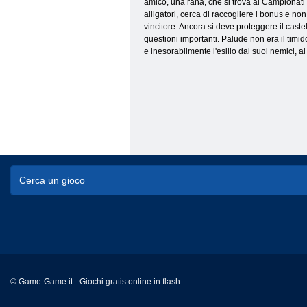
amico, una rana, che si trova ai Campionati d
alligatori, cerca di raccogliere i bonus e n
vincitore. Ancora si deve proteggere il cast
questioni importanti. Palude non era il tim
e inesorabilmente l'esilio dai suoi nemici, al 
© Game-Game.it - Giochi gratis online in flash