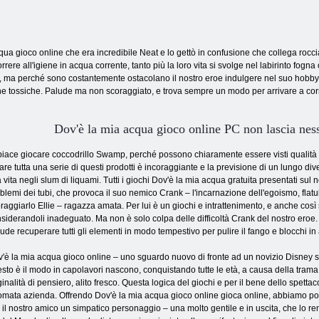
cqua gioco online che era incredibile Neat e lo gettò in confusione che collega rocci
rrere all'igiene in acqua corrente, tanto più la loro vita si svolge nel labirinto fo
, ma perché sono costantemente ostacolano il nostro eroe indulgere nel suo hobby
 tossiche. Palude ma non scoraggiato, e trova sempre un modo per arrivare a corr
Dov'è la mia acqua gioco online PC non lascia ness
piace giocare coccodrillo Swamp, perché possono chiaramente essere visti qualità Disn
are tutta una serie di questi prodotti è incoraggiante e la previsione di un lungo div
a vita negli slum di liquami. Tutti i giochi Dov'è la mia acqua gratuita presentati sul 
blemi dei tubi, che provoca il suo nemico Crank – l'incarnazione dell'egoismo, flatul
raggiarlo Ellie – ragazza amata. Per lui è un giochi e intrattenimento, e anche così 
siderandoli inadeguato. Ma non è solo colpa delle difficoltà Crank del nostro eroe. T
ude recuperare tutti gli elementi in modo tempestivo per pulire il fango e blocchi in
'è la mia acqua gioco online – uno sguardo nuovo di fronte ad un novizio Disney s
sto è il modo in capolavori nascono, conquistando tutte le età, a causa della trama 
ginalità di pensiero, alito fresco. Questa logica del giochi e per il bene dello spetta
omata azienda. Offrendo Dov'è la mia acqua gioco online gioca online, abbiamo posto
 il nostro amico un simpatico personaggio – una molto gentile e in uscita, che lo r