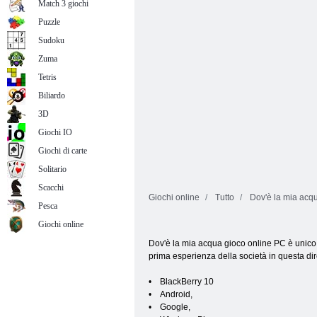
paludosa
Coccodrillo
Match 3 giochi
Puzzle
Sudoku
Zuma
Tetris
Biliardo
3D
Giochi IO
Giochi di carte
Solitario
Scacchi
Giochi online
Tutto
Dov'è la mia acq
Pesca
Giochi online
Dov'è la mia acqua gioco online PC è unico 
prima esperienza della società in questa dire
• BlackBerry 10
• Android,
• Google,