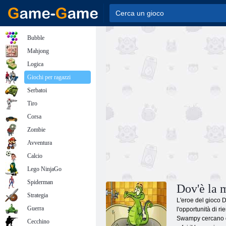
Bubble
Mahjong
Logica
Giochi per ragazzi
Serbatoi
Tiro
Corsa
Zombie
Avventura
Calcio
Lego NinjaGo
Spiderman
Dov'è la 
Strategia
L'eroe del gioco 
Guerra
l'opportunità di r
Swampy cercano di 
Cecchino