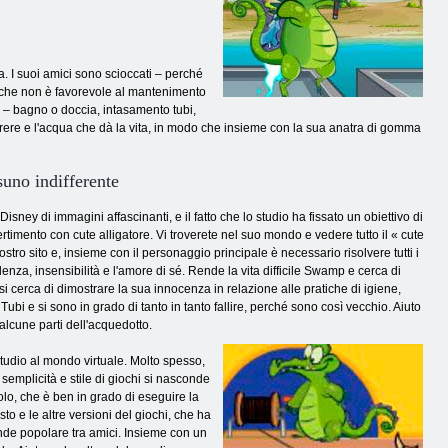
a. I suoi amici sono scioccati – perché
gna che non è favorevole al mantenimento
 – bagno o doccia, intasamento tubi,
ere e l'acqua che dà la vita, in modo che insieme con la sua anatra di gomma
uno indifferente
ey di immagini affascinanti, e il fatto che lo studio ha fissato un obiettivo di
ertimento con cute alligatore. Vi troverete nel suo mondo e vedere tutto il « cute
nostro sito e, insieme con il personaggio principale è necessario risolvere tutti i
enza, insensibilità e l'amore di sé. Rende la vita difficile Swamp e cerca di
si cerca di dimostrare la sua innocenza in relazione alle pratiche di igiene,
ubi e si sono in grado di tanto in tanto fallire, perché sono così vecchio. Aiuto
 alcune parti dell'acquedotto.
tudio al mondo virtuale. Molto spesso,
semplicità e stile di giochi si nasconde
colo, che è ben in grado di eseguire la
 e le altre versioni del giochi, che ha
ende popolare tra amici. Insieme con un