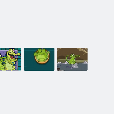
ov'è la mia
qua 2: Dove è
Crocodile amore
Parkour:
a mia anatra?
anatra
Crocodile