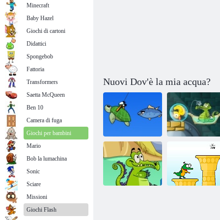
Minecraft
Baby Hazel
Giochi di cartoni
Didattici
Spongebob
Fattoria
Nuovi Dov'è la mia acqua?
Transformers
Saetta McQueen
Ben 10
Camera di fuga
Giochi per bambini
Mario
Bob la lumachina
Dov'è la mia
Sonic
Pesca Swampy
anatra?
Sciare
Missioni
Dov'è la mia
acqua: Gara di
Giochi Flash
motoscafi