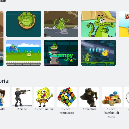
lute.
Dov'è la mia
acqua: Gara di
Crocodile amore
Parkour:
motoscafi
anatra
Crocodile
paludosa
)
Dov'è la mia
oria:
acqua?
Swampy, go-go-
Coccodrillo di
Combattere aerei
go!
viaggio
olta
Azione
Giochi online
Giochi
Adventura
Giochi
rompicapo
bambini di
corsa