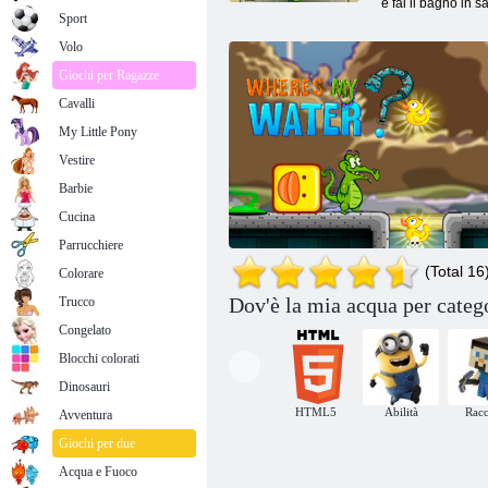
e fai il bagno in sa
Sport
Volo
Giochi per Ragazze
Cavalli
My Little Pony
Vestire
Barbie
Cucina
Parrucchiere
(Total 16
Colorare
Dov'è la mia acqua per categ
Trucco
Congelato
Blocchi colorati
Dinosauri
HTML5
Abilità
Racc
Avventura
Dov'è la mia acqua 2: Dove è la mia anatra?
Giochi per due
Acqua e Fuoco