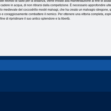
el Mondo di salto per la distanza, viene inviato alla manifestazione al fine di aiutar
on cadere in acqua, di non ritirarsi dalla competizione. È necessario approfondire ul
ello medievale del coccodrillo mostri malvagi, che ha creato un malvagio stregone, qu
ido e coraggiosamente combattere il nemico. Per ottenere una vittoria completa, esp
fine di ripristinare il suo antico splendore e la libertà.