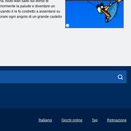
la. Aiuto wah salto sul dorso di
teriormente la palude e diventare un
ando il re fu costretto a assentarsi su
lorare ogni angolo di un grande castello
English
Italiano
Giochi online
Tag
Retroazione
Français