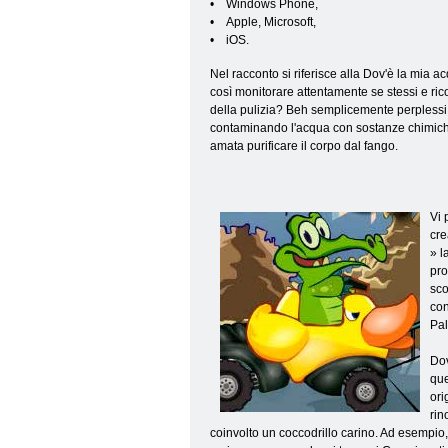
• Windows Phone,
• Apple, Microsoft,
• iOS.
Nel racconto si riferisce alla Dov'è la mia a
così monitorare attentamente se stessi e rico
della pulizia? Beh semplicemente perplessi
contaminando l'acqua con sostanze chimiche
amata purificare il corpo dal fango.
Vi 
cre
» l
pro
sco
con
Pal
Dov
que
ori
rin
coinvolto un coccodrillo carino. Ad esempio,