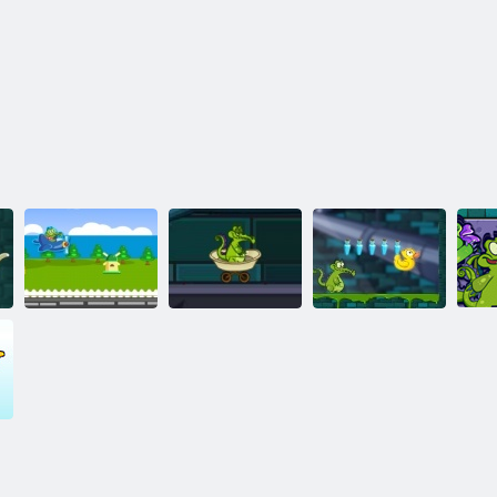
Dov'è la mia
D
acqua?
Swampy, go-go-
Coccodrillo di
ac
Combattere aerei
go!
viaggio
l