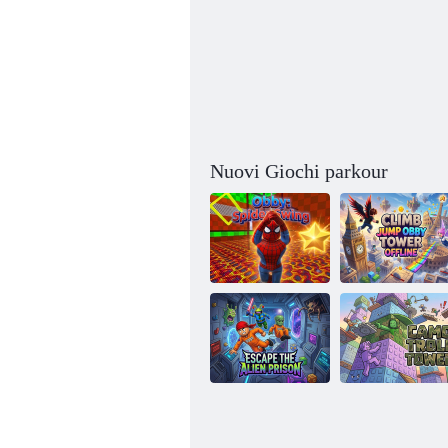
Nuovi Giochi parkour
Sali sulla torre
Obby: Altalena
Obby Salta
del Ragno
offline
Fuggi dalla
Torre dei Troll