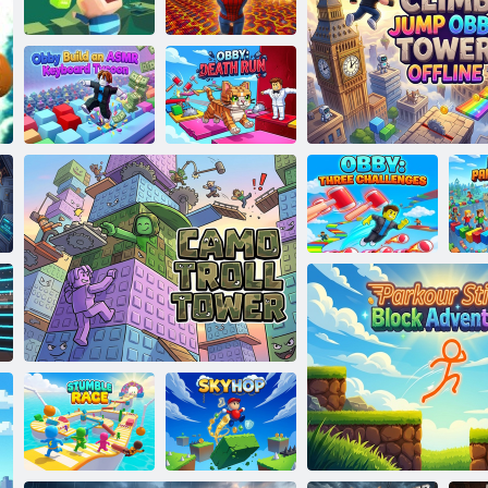
modalità Obby
tastiera: Obby
Obby: +1 salto per clic
minigiochi
Kogama
Speedrun
Obby: Altalena
Legend
del Ragno
Obby: costruisci
un magnate della
Obby: Corsa alla
tastiera ASMR
morte
Obby: Tre sfide
Sali sulla torre Obby Salt
P