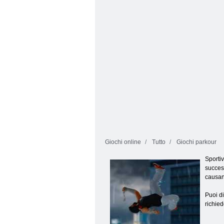
prigione aliena
mimetica
Giochi online
Tutto
Giochi parkour
Sportiv
success
causan
Puoi di
richied