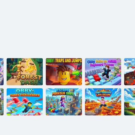
Obby: costruisci
Corsa nella
Obby: trappole e
un magnate della
Ro
foresta
salti
tastiera ASMR
Pa
Fuga dal
Obby Parkour: