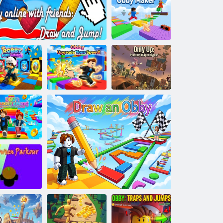
VEX 5
Obby Maker
Solo Up:
inigiochi di
Obby Migliora
Parkour
by online con gli amici: Disegna e salta!
Robby
la tua velocità!
nell'Apocalisse
Obby: Le
eraviglie del
parkour
Parkour di