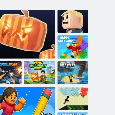
Kogama: nonna
Parkour
Felice terra
Obby
Trova Brainrot
Sopravvivere ai
Carlo Corri
Kogama: Dark Parkour
Obby
disastri: Obby