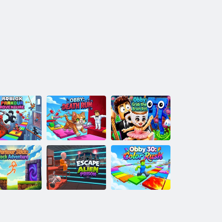
blox Parkour
Obby: Corsa alla
Obby: prendi il
Avventura
morte
cervello marcio
rkour Stick:
Avventura a
Fuggi dalla
Obby 30: Corsa