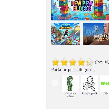
Minigiochi di
Parkour dei
(Total 15
Obby
Obby: Pew Pew Blocks
Dreadhead
Parkour per categoria:
Correre e
Corsa a piedi
We
saltare