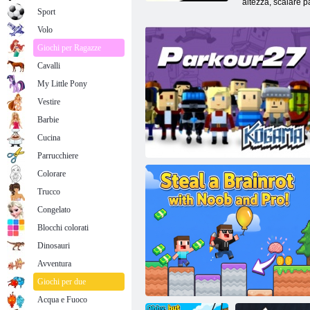
altezza, scalare p
Sport
Volo
Giochi per Ragazze
Cavalli
My Little Pony
Vestire
Barbie
Cucina
Parrucchiere
Colorare
Trucco
Congelato
Blocchi colorati
Dinosauri
Avventura
Kogama: Parkour 27
Giochi per due
Acqua e Fuoco