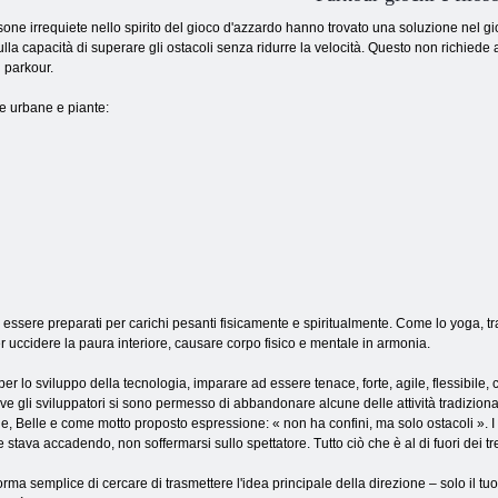
one irrequiete nello spirito del gioco d'azzardo hanno trovato una soluzione nel gio
a sulla capacità di superare gli ostacoli senza ridurre la velocità. Questo non richiede a
l parkour.
re urbane e piante:
essere preparati per carichi pesanti fisicamente e spiritualmente. Come lo yoga, tra
per uccidere la paura interiore, causare corpo fisico e mentale in armonia.
 per lo sviluppo della tecnologia, imparare ad essere tenace, forte, agile, flessibile,
dove gli sviluppatori si sono permesso di abbandonare alcune delle attività tradizi
Belle e come motto proposto espressione: « non ha confini, ma solo ostacoli ». I prin
stava accadendo, non soffermarsi sullo spettatore. Tutto ciò che è al di fuori dei tr
rma semplice di cercare di trasmettere l'idea principale della direzione – solo il tu