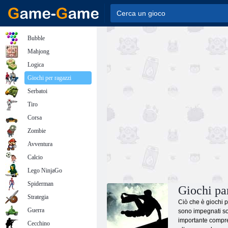
Bubble
Mahjong
Logica
Giochi per ragazzi
Serbatoi
Tiro
Corsa
Zombie
Avventura
Calcio
Lego NinjaGo
Spiderman
Giochi pa
Strategia
Ciò che è giochi pa
Guerra
sono impegnati sol
importante compren
Cecchino