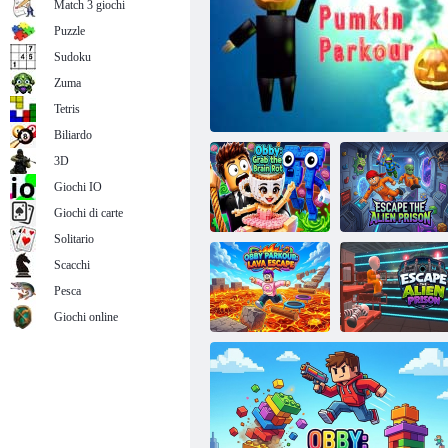
Match 3 giochi
Puzzle
Sudoku
Zuma
Robby supereroe Obby
Tetris
Biliardo
3D
Giochi IO
Giochi di carte
Solitario
Scacchi
Pesca
Obby: prendi il
Fuggi dalla
cervello marcio
Halloween Parkour
prigione aliena
Giochi online
Obby Parkour:
Fuggi dalla
Fuga dalla lava
prigione aliena