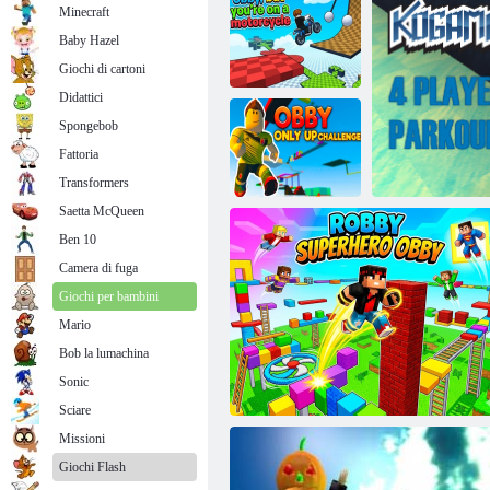
Minecraft
Baby Hazel
Giochi di cartoni
Didattici
Spongebob
Obby, ma tu sei
Fattoria
su una moto
Ruba un Brainrot con Noob e Pro!
Transformers
Saetta McQueen
Ben 10
Sfida solo su
Camera di fuga
Obby
Giochi per bambini
Mario
Bob la lumachina
Sonic
Kogama 4
Sciare
Missioni
Giochi Flash