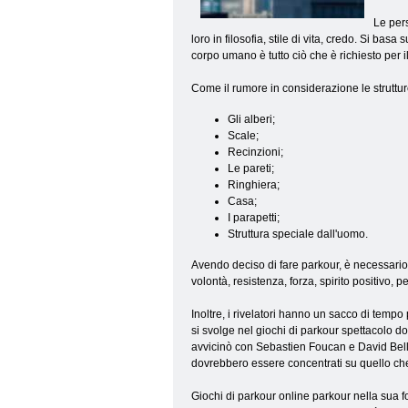
Le pers
loro in filosofia, stile di vita, credo. Si bas
corpo umano è tutto ciò che è richiesto per i
Come il rumore in considerazione le struttu
Gli alberi;
Scale;
Recinzioni;
Le pareti;
Ringhiera;
Casa;
I parapetti;
Struttura speciale dall'uomo.
Avendo deciso di fare parkour, è necessario 
volontà, resistenza, forza, spirito positivo, 
Inoltre, i rivelatori hanno un sacco di tempo
si svolge nel giochi di parkour spettacolo 
avvicinò con Sebastien Foucan e David Belle, 
dovrebbero essere concentrati su quello che 
Giochi di parkour online parkour nella sua fo