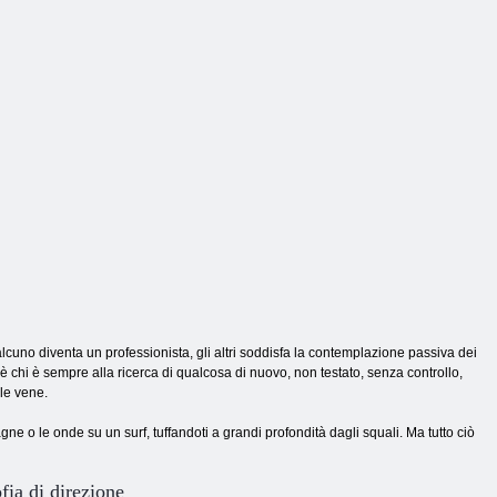
blocchi
prigione aliena
ai colori
lcuno diventa un professionista, gli altri soddisfa la contemplazione passiva dei
 c'è chi è sempre alla ricerca di qualcosa di nuovo, non testato, senza controllo,
le vene.
 o le onde su un surf, tuffandoti a grandi profondità dagli squali. Ma tutto ciò
fia di direzione