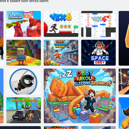
areti e saltare fuori senza danni.
Kogama:
Parkour di
Natale
VEX 6
Vex 4
Kogama
Obby Parkour
Rainbow
Fuga dalla
Parkour
prigione
Obby spaziale
Volare con la
corda 2