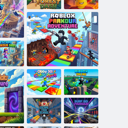
Halloween
Corsa nella
Obby: trappole e
foresta
Disegna un Obby
salti
Fuga dal
a offline
arkour Obby
Obby 30: Corsa
ai colori
Roblox Parkour Avventura
Bibliox in linea