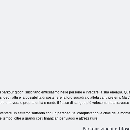
Obby: Tre sfide
Parkour Obby
Fuga dalla lava
i parkour giochi suscitano entusiasmo nelle persone e infettare la sua energia. Qua
i degli altri e la possibilità di sostenere la loro squadra o atleta canti preferiti. Ma
do una vera e propria unità e rende il flusso di sangue più velocemente attraverso 
ventare un estremo saltando con un paracadute, conquistando le cime delle montagne
e tempo, oltre a grandi costi finanziari per viaggi e attrezzature.
Parkour giochi e filoso