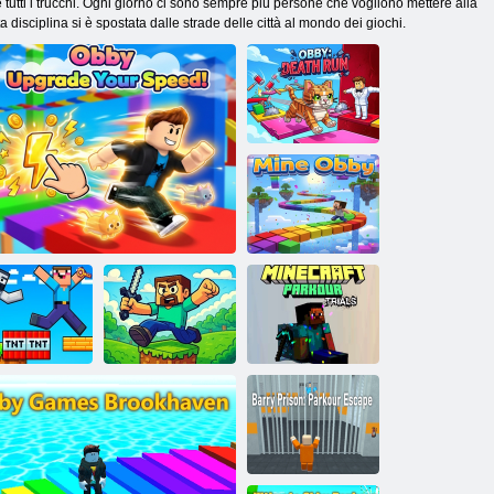
e tutti i trucchi. Ogni giorno ci sono sempre più persone che vogliono mettere alla
disciplina si è spostata dalle strade delle città al mondo dei giochi.
Obby: Corsa alla
morte
Il mio Obby
bbo: trucchi
Blocca le prove
Minecraft
di parkour
Obby Migliora la tua velocità!
sul parkour
Parkour Proves