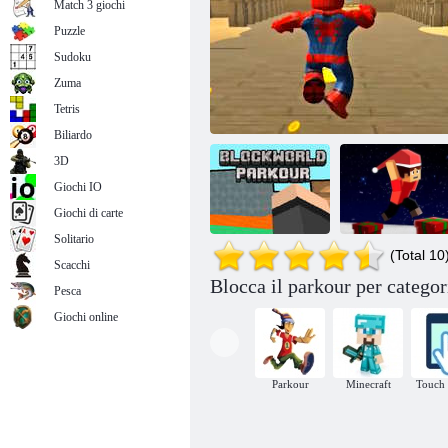
Match 3 giochi
Puzzle
Sudoku
Zuma
Skyblock Parkour Facile Obby
Tetris
Biliardo
3D
Giochi IO
Giochi di carte
Solitario
(Total 10
Scacchi
Blocca il parkour per categor
Pesca
Blockworld
Parkour Block
Roblox: aggiornamento di Spiderman
Parkour
Speciale Natale
Giochi online
Parkour
Minecraft
Touch 