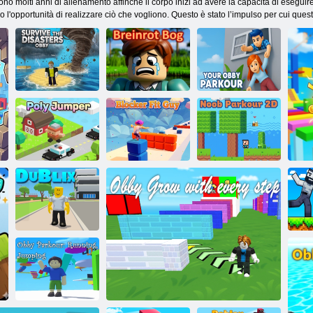
iono molti anni di allenamento affinché il corpo inizi ad avere la capacità di eseguir
'opportunità di realizzare ciò che vogliono. Questo è stato l’impulso per cui questa 
Sopravvivere ai
Palude di
Il tuo Obby
disastri: Obby
Breinrot
Parkour
Ponticello in
Ragazzo in
Nabbo: Parkour
poliestere
forma bloccante
2D
Na
Dublino