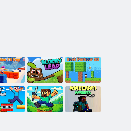
Ragazzo in
Nabbo: Parkour
rma bloccante
Salto bloccato
2D
bbo: trucchi
Blocca le prove
Minecraft