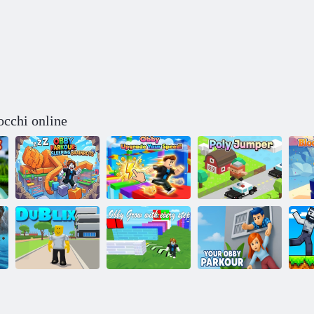
occhi online
Obby Parkour:
Brainrots
Obby Migliora
Ponticello in
addormentati
la tua velocità!
poliestere
fo
Obby Cresci ad
Il tuo Obby
Na