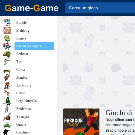
Bubble
Mahjong
Logica
Giochi per ragazzi
Serbatoi
Tiro
Corsa
Zombie
Avventura
Calcio
Lego NinjaGo
Spiderman
Giochi di
Strategia
Negli ultimi anni 
Guerra
che siano soggetti
strapiombo e volan
Cecchino