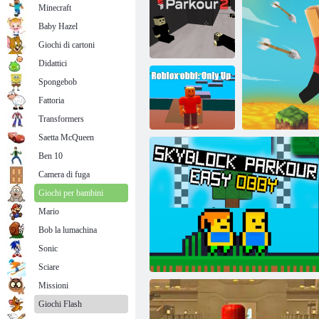
Minecraft
Baby Hazel
Giochi di cartoni
Didattici
Spongebob
Fattoria
Eparkour 2
Salto bloccato
Transformers
Saetta McQueen
Ben 10
Roblox obby:
Camera di fuga
solo su
Giochi per bambini
Mario
Bob la lumachina
Sonic
Park
Sciare
Missioni
Giochi Flash