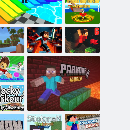
PRIGIONE DI
BARRY: Escape
Parkour
Ultimate Obby
Parkour
Adventure
Parkour di
Block Craft
Obby del blocco
Blocco Parkour
Island
Obby Games Brookhaven
minato
6
Obby del
arkour block
Parkour a
locchi: solo