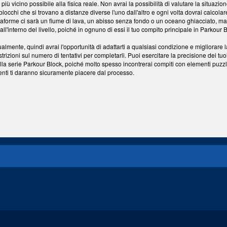
più vicino possibile alla fisica reale. Non avrai la possibilità di valutare la situazi
blocchi che si trovano a distanze diverse l'uno dall'altro e ogni volta dovrai calcolar
ttaforme ci sarà un fiume di lava, un abisso senza fondo o un oceano ghiacciato, ma i
l'interno del livello, poiché in ognuno di essi il tuo compito principale in Parkour Bl
ente, quindi avrai l'opportunità di adattarti a qualsiasi condizione e migliorare la 
strizioni sul numero di tentativi per completarli. Puoi esercitare la precisione dei tuoi
lla serie Parkour Block, poiché molto spesso incontrerai compiti con elementi puzzle
enti ti daranno sicuramente piacere dal processo.