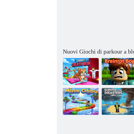
Nuovi Giochi di parkour a bl
Obby: Corsa alla
Palude di
morte
Breinrot
Sopravvivere ai