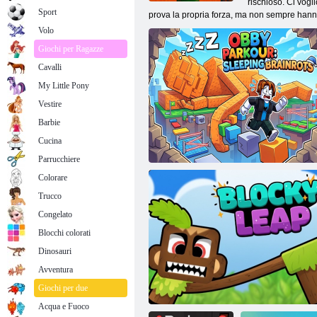
rischioso. Ci vogl
Sport
prova la propria forza, ma non sempre hanno l
Volo
Giochi per Ragazze
Cavalli
My Little Pony
Vestire
Barbie
Cucina
Parrucchiere
Colorare
Trucco
Congelato
Blocchi colorati
Dinosauri
Avventura
Obby Parkour: Brainrots addormentati
Giochi per due
Acqua e Fuoco