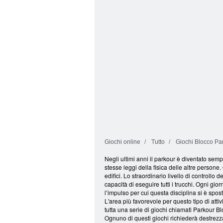
Il mio Obby
disastri: Obby
Giochi online
Tutto
Giochi Blocco Pa
Negli ultimi anni il parkour è diventato semp
stesse leggi della fisica delle altre persone
edifici. Lo straordinario livello di controll
capacità di eseguire tutti i trucchi. Ogni g
l’impulso per cui questa disciplina si è spost
L'area più favorevole per questo tipo di attiv
tutta una serie di giochi chiamati Parkour Bl
Ognuno di questi giochi richiederà destrezz