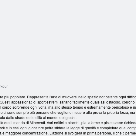
Dublino
ogni passo
Parkour
rkour
re più popolare. Rappresenta l'arte di muoversi nello spazio nonostante ogni difficolt
. Questi appassionati di sport estremi saltano facilmente qualsiasi ostacolo, corrono
o del corpo sorprende ogni volta, ma allo stesso tempo è estremamente pericoloso e ri
iorno ci sono sempre più persone che vogliono mettere alla prova la propria forza, m
ata dalle strade delle città al mondo dei giochi.
ità era il mondo di Minecraft. Vari edifici a blocchi, piattaforme e piste stesse richi
ock e in essi ogni giocatore potrà sfidare la legge di gravità e completare quei comp
a e maggiore concentrazione. L'azione si svolgerà in prima persona, il che ti per