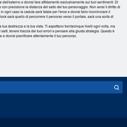
one dall'esterno e dovrai fare affidamento esclusivamente sui tuoi sentimenti. Di
e con precisione la distanza del salto del tuo personaggio. Non avrai il diritto di
n ogni caso la caduta sarà fatale per l'eroe e dovrai farlo ricominciare il
ock sarà quello di percorrere il percorso verso il portale, sarà una sorta di
tua destrezza e la tua vista. Ti aspettano trentacinque livelli ogni volta, ma
 salti, tenere traccia dei tuoi errori e pensare alla giusta strategia. Questo è
 e dovrai pianificare attentamente il tuo percorso.