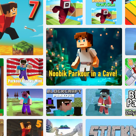
Obby Parkour:
correre, saltare
Roblox Craft
Roblox Craft
Run
Obby Cresci ad ogni passo
Run
Blocchi di
our Block 7
Parkour: Mini
p
Parkour Craft
Parkour
Parkour Craft
b