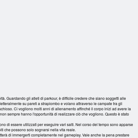
di parkour
sul parkour
Parkour Proves
à. Guardando gli atleti di parkour, è difficile credere che siano soggetti alle
 letteralmente su pareti a strapiombo e volano attraverso le campate tra gli
schioso. Ci vogliono molti anni di allenamento affinché il corpo inizi ad avere la
a non sempre hanno l'opportunità di realizzare ciò che vogliono. Questo è stato
edono di essere utilizzati per eseguire vari salti. Nel corso del tempo sono apparse
iti che possono solo sognarsi nella vita reale.
metterà di immergerti completamente nel gameplay. Vale anche la pena prestare