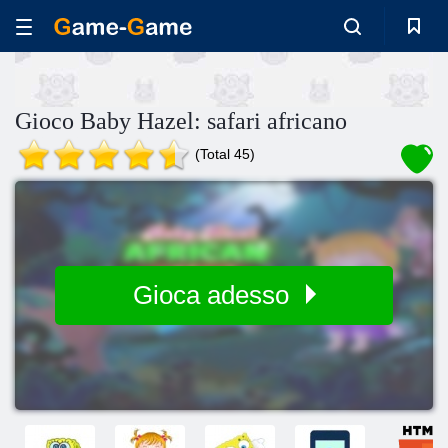
Gioco Baby Hazel: safari africano
(Total 45)
Gioca adesso