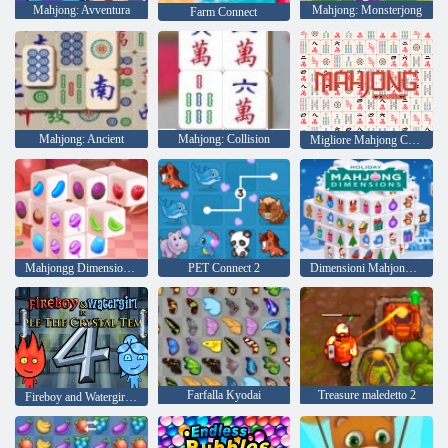
Mahjong: Avventura
Mahjong: Monsterjong
Farm Connect
Mahjong: Ancient
Mahjong: Collision
Migliore Mahjong Classico
Mahjongg Dimensions Candy
PET Connect 2
Dimensioni Mahjong di vacanza
Farfalla Kyodai
Treasure maledetto 2
Fireboy and Watergirl 4: Tempio di Cristallo