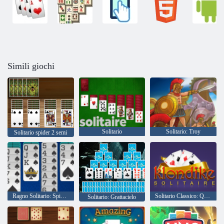
Simili giochi
Solitario
Solitario: Troy
Solitario spider 2 semi
Ragno Solitario: Spiderette Solitaire
Solitario Classico: Quest Klondike
Solitario: Grattacielo