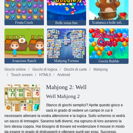
Fruita Crush
Scattatura a bolle infinita
Bolle senza fine
Arancione Ranch
Mahjong Fortuna
Giochi Bubble
Giochi online
Giochi di logica
Giochi di carte
Mahjong
Touch screen
HTML5
Android
Mahjong 2: Well
Well Mahjong 2
Stanco di giochi semplici? Aprite questo gioco e
sarà in grado di vedere un campo in cui è
necessario allenare la vostra attenzione e la logica. Sullo schermo si vedrà
un sacco di immagini. Saranno tutti diversi, ma ognuno di loro avranno la
loro stessa coppia. Hai bisogno di trovare ed evidenziare il mouse in modo
da essere in grado di distruggerli e ottenere punti per esso. Successo.