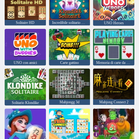
Solitaire HD
Incredibile solitario Klondike
UNO Heroes
UNO con amici
Carte gattino
Memoria di carte da gioco
Mahjongg 3d
Mahjong Connect 2
Solitario Klondike