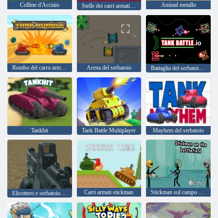
Colline d'Acciaio
Animal metallo
Stelle dei carri armati - Arena di battaglia
Rombo del carro armato
Arena del serbatoio
Battaglia del serbatoio. io
Tankhit
Tank Battle Multiplayer
Mayhem del serbatoio
Carri armati stickman
Stickman sul campo di battaglia
Elicottero e serbatoio Battle Desert Storm multiplayer