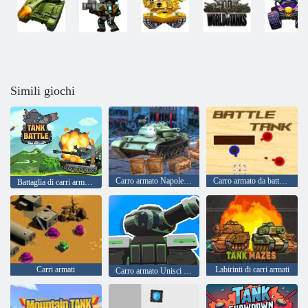
Simili giochi
Carro armato Napoleone
Carro armato da battaglia
Battaglia di carri armati Guerra di carri armati
Carri armati
Labirinti di carri armati
Carro armato Unisci reale