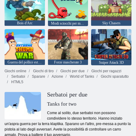
Bois d'Arc
Sky Chasers
Modi sciocchi per morire 2
Guerra del pollice estremo
Forze mascherate 3
Sniper Attack 3D
Giochi online
Giochi di tiro
Giochi per due
Giochi per ragazzi
Serbatoi
Sparare
Azione
World of Tanks
Giochi sparatutto
HTML5
Serbatoi per due
Tanks for two
Come al solito, due serbatoi non possono
condividere lo stesso territorio. Hanno iniziato
un'aspra guerra per la terra klaptika. Sparano un l'altro, pre-messa a punto la
pistola al lato degli avversari. Avete la possibilità di controllare un carro
armato. Prova a battere il tuo avversario.