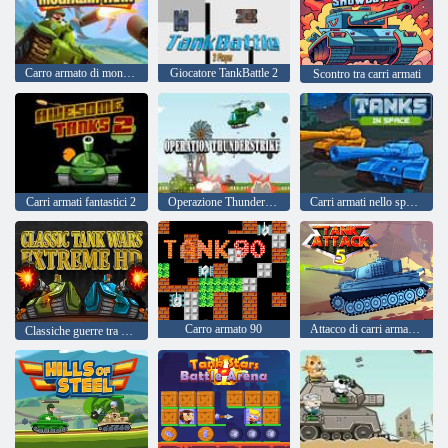
Carro armato di montagna
Giocatore TankBattle 2
Scontro tra carri armati
Carri armati fantastici 2
Operazione Thunderstrike
Carri armati nello spazio
Carro armato 90
Attacco di carri armati 5
Classiche guerre tra carri armati Extreme HD